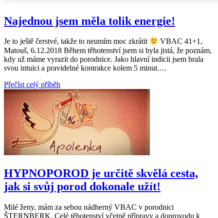
Najednou jsem měla tolik energie!
Je to ještě čerstvé, takže to neumím moc zkrátit
VBAC 41+1,
Matouš, 6.12.2018 Během těhotenství jsem si byla jistá, že poznám,
kdy už máme vyrazit do porodnice. Jako hlavní indicii jsem brala
svou intuici a pravidelné kontrakce kolem 5 minut.…
Přečíst celý příběh
HYPNOPOROD je určitě skvělá cesta,
jak si svůj porod dokonale užít!
Milé ženy, mám za sebou nádherný VBAC v porodnici
ŠTERNBERK. Celé těhotenství včetně přípravy a doprovodu k