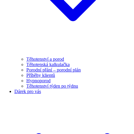
Těhotenství a porod
Těhotenská kalkulačka
Porodní přání – porodní plán
Příběhy klientů
Hypnoporod
Těhotenství týden po týdnu
Dárek pro vás