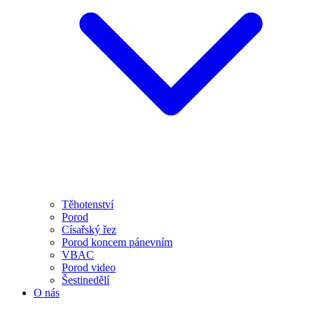
Těhotenství
Porod
Císařský řez
Porod koncem pánevním
VBAC
Porod video
Šestinedělí
O nás