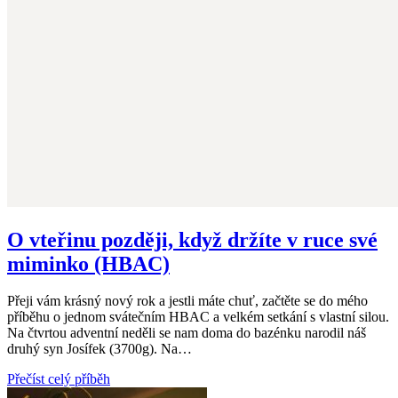
O vteřinu později, když držíte v ruce své
miminko (HBAC)
Přeji vám krásný nový rok a jestli máte chuť, začtěte se do mého
příběhu o jednom svátečním HBAC a velkém setkání s vlastní silou.
Na čtvrtou adventní neděli se nam doma do bazénku narodil náš
druhý syn Josífek (3700g). Na…
Přečíst celý příběh