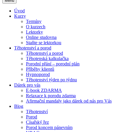
Menu
Úvod
Kurzy
Termíny
O kurzech
Lektorky
Online studovna
Staňte se lektorkou
Těhotenství a porod
Těhotenství a porod
Těhotenská kalkulačka
Porodní přání – porodní plán
Příběhy klientů
Hypnoporod
Těhotenství týden po týdnu
Dárek pro vás
E-book ZDARMA
Relaxace k porodu zdarma
Afirmační mandaly jako dárek od nás pro Vás
Blog
Těhotenství
Porod
Císařský řez
Porod koncem pánevním