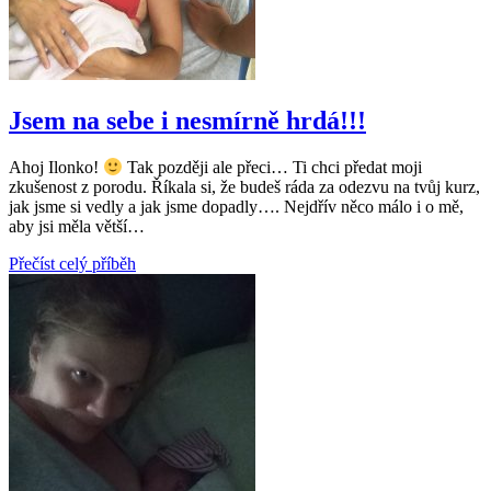
Jsem na sebe i nesmírně hrdá!!!
Ahoj Ilonko!
Tak později ale přeci… Ti chci předat moji
zkušenost z porodu. Říkala si, že budeš ráda za odezvu na tvůj kurz,
jak jsme si vedly a jak jsme dopadly…. Nejdřív něco málo i o mě,
aby jsi měla větší…
Přečíst celý příběh