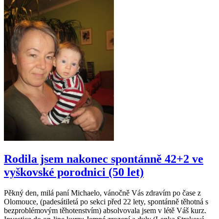
Rodila jsem nakonec spontánně 42+2 ve
vyškovské porodnici (50 let)
Pěkný den, milá paní Michaelo, vánočně Vás zdravím po čase z
Olomouce, (padesátiletá po sekci před 22 lety, spontánně těhotná s
bezproblémovým těhotenstvím) absolvovala jsem v létě Váš kurz.