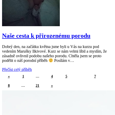
Naše cesta k přirozenému porodu
Dobrý den, na začátku května jsme byli u Vás na kurzu pod
vedením Marušky Ilkivové. Kurz se nám velmi líbil a myslím, že
zásadně ovlivnil podobu našeho porodu. Chtěla jsem se proto
podělit o náš porodní příběh
Posílám v…
Přečíst celý příběh
«
1
…
4
5
6
7
8
…
21
»