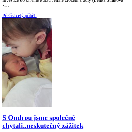
Investice do on-line kurzu Jemné zrození a duly (Lenka Straková
z…
Přečíst celý příběh
S Ondrou jsme společně
chytali..neskutečný zážitek