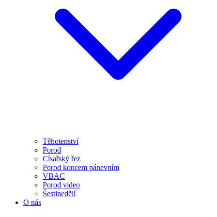
Těhotenství
Porod
Císařský řez
Porod koncem pánevním
VBAC
Porod video
Šestinedělí
O nás