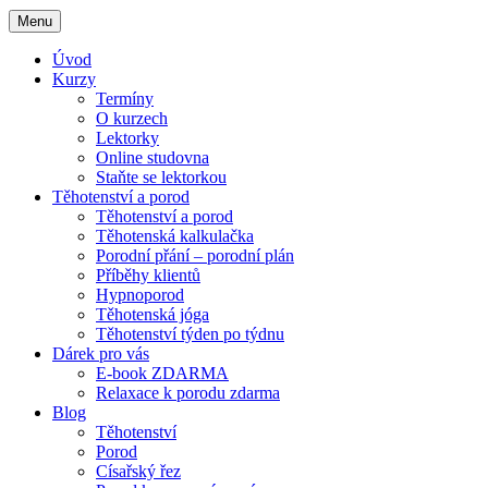
Menu
Úvod
Kurzy
Termíny
O kurzech
Lektorky
Online studovna
Staňte se lektorkou
Těhotenství a porod
Těhotenství a porod
Těhotenská kalkulačka
Porodní přání – porodní plán
Příběhy klientů
Hypnoporod
Těhotenská jóga
Těhotenství týden po týdnu
Dárek pro vás
E-book ZDARMA
Relaxace k porodu zdarma
Blog
Těhotenství
Porod
Císařský řez