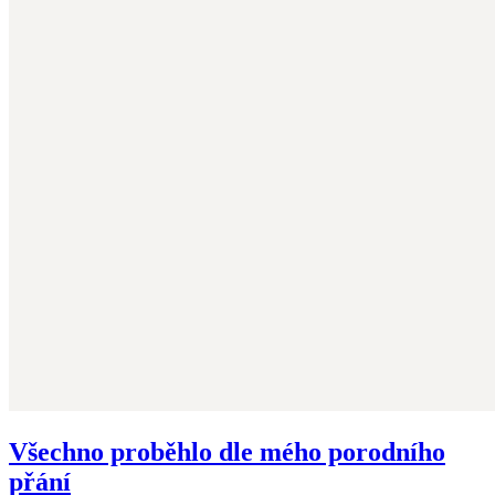
Všechno proběhlo dle mého porodního
přání