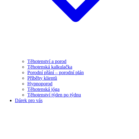
Těhotenství a porod
Těhotenská kalkulačka
Porodní přání – porodní plán
Příběhy klientů
Hypnoporod
Těhotenská jóga
Těhotenství týden po týdnu
Dárek pro vás