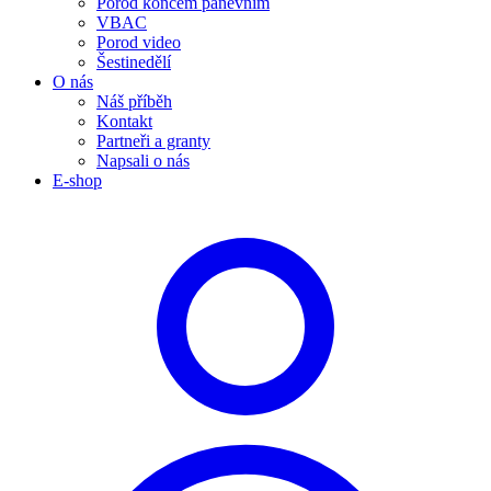
Porod koncem pánevním
VBAC
Porod video
Šestinedělí
O nás
Náš příběh
Kontakt
Partneři a granty
Napsali o nás
E-shop