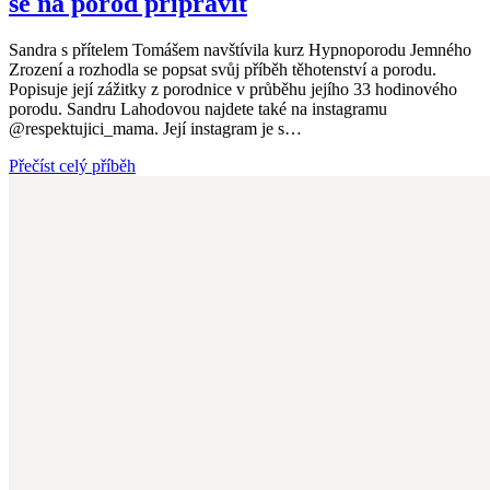
se na porod připravit
Sandra s přítelem Tomášem navštívila kurz Hypnoporodu Jemného
Zrození a rozhodla se popsat svůj příběh těhotenství a porodu.
Popisuje její zážitky z porodnice v průběhu jejího 33 hodinového
porodu. Sandru Lahodovou najdete také na instagramu
@respektujici_mama. Její instagram je s…
Přečíst celý příběh