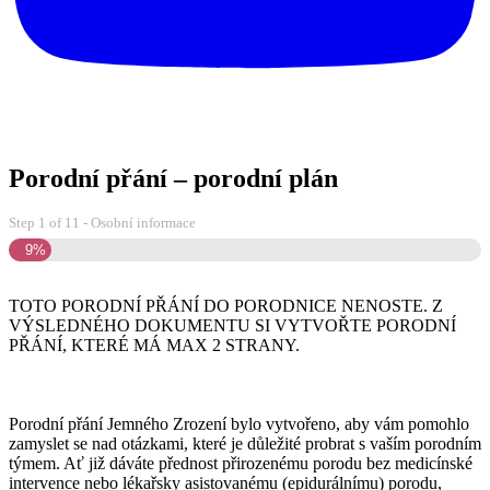
Porodní přání – porodní plán
Step
1
of
11
- Osobní informace
9%
TOTO PORODNÍ PŘÁNÍ DO PORODNICE NENOSTE. Z
VÝSLEDNÉHO DOKUMENTU SI VYTVOŘTE PORODNÍ
PŘÁNÍ, KTERÉ MÁ MAX 2 STRANY.
Porodní přání Jemného Zrození bylo vytvořeno, aby vám pomohlo
zamyslet se nad otázkami, které je důležité probrat s vaším porodním
týmem. Ať již dáváte přednost přirozenému porodu bez medicínské
intervence nebo lékařsky asistovanému (epidurálnímu) porodu,