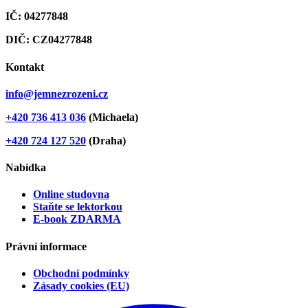
IČ: 04277848
DIČ: CZ04277848
Kontakt
info@jemnezrozeni.cz
+420 736 413 036
(Michaela)
+420 724 127 520
(Draha)
Nabídka
Online studovna
Staňte se lektorkou
E-book ZDARMA
Právní informace
Obchodní podmínky
Zásady cookies (EU)