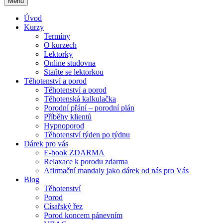
Menu
Úvod
Kurzy
Termíny
O kurzech
Lektorky
Online studovna
Staňte se lektorkou
Těhotenství a porod
Těhotenství a porod
Těhotenská kalkulačka
Porodní přání – porodní plán
Příběhy klientů
Hypnoporod
Těhotenství týden po týdnu
Dárek pro vás
E-book ZDARMA
Relaxace k porodu zdarma
Afirmační mandaly jako dárek od nás pro Vás
Blog
Těhotenství
Porod
Císařský řez
Porod koncem pánevním