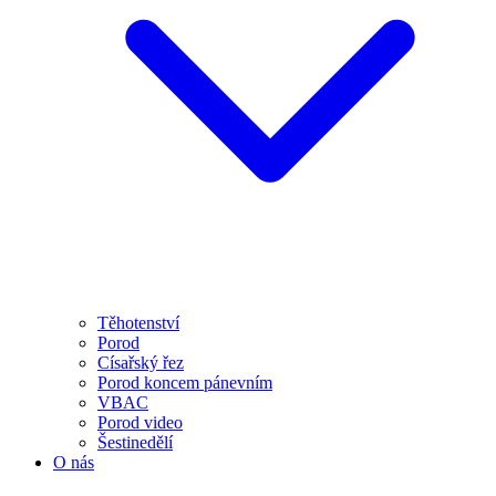
Těhotenství
Porod
Císařský řez
Porod koncem pánevním
VBAC
Porod video
Šestinedělí
O nás