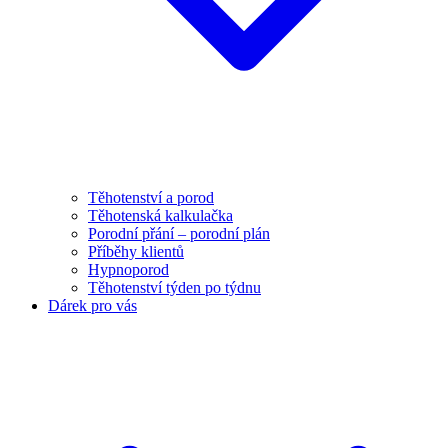
Těhotenství a porod
Těhotenská kalkulačka
Porodní přání – porodní plán
Příběhy klientů
Hypnoporod
Těhotenství týden po týdnu
Dárek pro vás