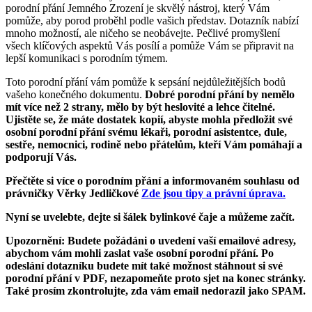
porodní přání Jemného Zrození je skvělý nástroj, který Vám
pomůže, aby porod proběhl podle vašich představ. Dotazník nabízí
mnoho možností, ale ničeho se neobávejte. Pečlivé promyšlení
všech klíčových aspektů Vás posílí a pomůže Vám se připravit na
lepší komunikaci s porodním týmem.
Toto porodní přání vám pomůže k sepsání nejdůležitějších bodů
vašeho konečného dokumentu.
Dobré porodní přání by nemělo
mít více než 2 strany, mělo by být heslovité a lehce čitelné
.
Ujistěte se, že máte dostatek kopií, abyste mohla předložit své
osobní porodní přání svému lékaři, porodní asistentce, dule,
sestře, nemocnici, rodině nebo přátelům, kteří Vám pomáhají a
podporují Vás.
Přečtěte si více o porodním přání a informovaném souhlasu od
právničky Věrky Jedličkové
Zde jsou tipy a právní úprava.
Nyní se uvelebte, dejte si šálek bylinkové čaje a můžeme začít.
Upozornění:
Budete požádáni o uvedení vaší emailové adresy,
abychom vám mohli zaslat vaše osobní porodní přání. Po
odeslání dotazníku budete mít také možnost stáhnout si své
porodní přání v PDF, nezapomeňte proto sjet na konec stránky.
Také prosím zkontrolujte, zda vám email nedorazil jako SPAM.