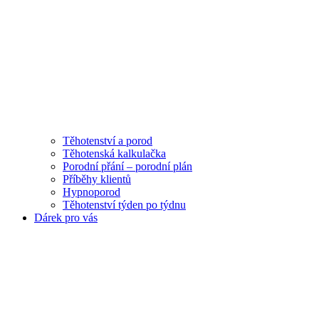
Těhotenství a porod
Těhotenská kalkulačka
Porodní přání – porodní plán
Příběhy klientů
Hypnoporod
Těhotenství týden po týdnu
Dárek pro vás