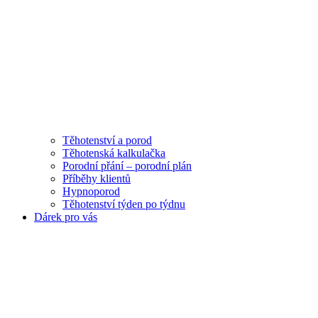
Těhotenství a porod
Těhotenská kalkulačka
Porodní přání – porodní plán
Příběhy klientů
Hypnoporod
Těhotenství týden po týdnu
Dárek pro vás