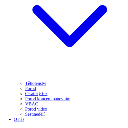
Těhotenství
Porod
Císařský řez
Porod koncem pánevním
VBAC
Porod video
Šestinedělí
O nás