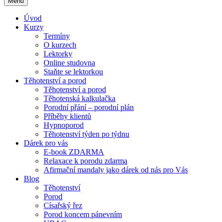
Menu
Úvod
Kurzy
Termíny
O kurzech
Lektorky
Online studovna
Staňte se lektorkou
Těhotenství a porod
Těhotenství a porod
Těhotenská kalkulačka
Porodní přání – porodní plán
Příběhy klientů
Hypnoporod
Těhotenství týden po týdnu
Dárek pro vás
E-book ZDARMA
Relaxace k porodu zdarma
Afirmační mandaly jako dárek od nás pro Vás
Blog
Těhotenství
Porod
Císařský řez
Porod koncem pánevním