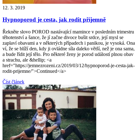
12. 3. 2019
Hypnoporod je cesta, jak rodit příjemně
Řekněte slovo POROD nastávající mamince v posledním trimestru
těhotenství a šance, že jí začne divoce bušit srdce, její mysl se
zaplaví obavami a v některých případech i panikou, je vysoká. Ona
ví, že se blíží den, kdy ji ovládne síla daleko větší, než je ona sama,
a bude řídit její tělo. Pro některé ženy je porod událostí plnou obav
a strachu, ale &hellip; <a
href="https://jemnezrozeni.cz/2019/03/12/hypnoporod-je-cesta-jak-
rodit-prijemne/">Continued</a>
Číst článek