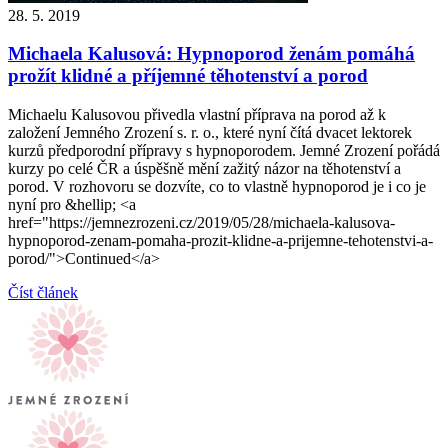
28. 5. 2019
Michaela Kalusová: Hypnoporod ženám pomáhá
prožít klidné a příjemné těhotenství a porod
Michaelu Kalusovou přivedla vlastní příprava na porod až k
založení Jemného Zrození s. r. o., které nyní čítá dvacet lektorek
kurzů předporodní přípravy s hypnoporodem. Jemné Zrození pořádá
kurzy po celé ČR a úspěšně mění zažitý názor na těhotenství a
porod. V rozhovoru se dozvíte, co to vlastně hypnoporod je i co je
nyní pro &hellip; <a
href="https://jemnezrozeni.cz/2019/05/28/michaela-kalusova-
hypnoporod-zenam-pomaha-prozit-klidne-a-prijemne-tehotenstvi-a-
porod/">Continued</a>
Číst článek