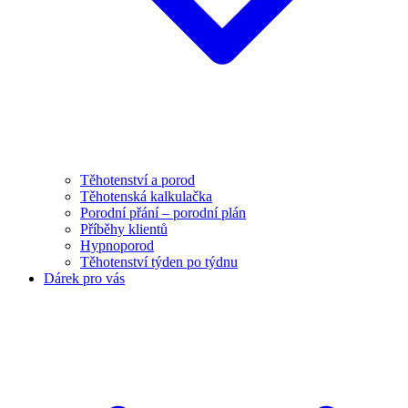
Těhotenství a porod
Těhotenská kalkulačka
Porodní přání – porodní plán
Příběhy klientů
Hypnoporod
Těhotenství týden po týdnu
Dárek pro vás