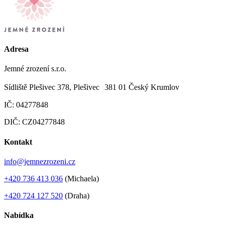
Adresa
Jemné zrození s.r.o.
Sídliště Plešivec 378, Plešivec 381 01 Český Krumlov
IČ: 04277848
DIČ: CZ04277848
Kontakt
info@jemnezrozeni.cz
+420 736 413 036
(Michaela)
+420 724 127 520
(Draha)
Nabídka