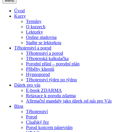
Menu
Úvod
Kurzy
Termíny
O kurzech
Lektorky
Online studovna
Staňte se lektorkou
Těhotenství a porod
Těhotenství a porod
Těhotenská kalkulačka
Porodní přání – porodní plán
Příběhy klientů
Hypnoporod
Těhotenství týden po týdnu
Dárek pro vás
E-book ZDARMA
Relaxace k porodu zdarma
Afirmační mandaly jako dárek od nás pro Vás
Blog
Těhotenství
Porod
Císařský řez
Porod koncem pánevním