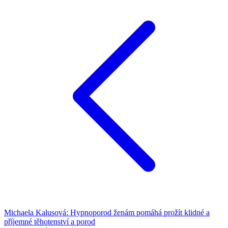
Michaela Kalusová: Hypnoporod ženám pomáhá prožít klidné a
příjemné těhotenství a porod