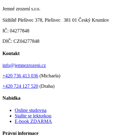
Jemné zrození s.r.o.
Sídliště Plešivec 378, Plešivec 381 01 Český Krumlov
IČ: 04277848
DIČ: CZ04277848
Kontakt
info@jemnezrozeni.cz
+420 736 413 036
(Michaela)
+420 724 127 520
(Draha)
Nabídka
Online studovna
Staňte se lektorkou
E-book ZDARMA
Právní informace