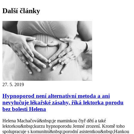
Další články
27. 5. 2019
Hypnoporod není alternativní metoda a ani
nevylučuje lékařské zásahy, říká lektorka porodu
bez bolesti Helena
Helena Machačová&nbsp;je maminkou čtyř dětí a také
lektorkou&nbsp;kurzu hypnoporodu Jemné zrození. Kromě toho
spolupracuje s komunitní&nbsp;porodní asistentkou&nbsp;Hankou