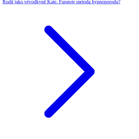
Rodit jako vévodkyně Kate. Funguje metoda hypnoporodu?