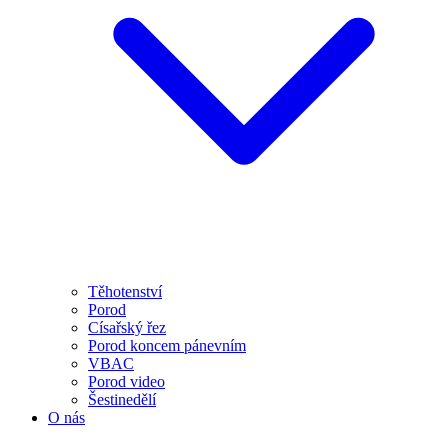
Těhotenství
Porod
Císařský řez
Porod koncem pánevním
VBAC
Porod video
Šestinedělí
O nás