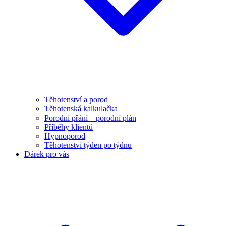
Těhotenství a porod
Těhotenská kalkulačka
Porodní přání – porodní plán
Příběhy klientů
Hypnoporod
Těhotenství týden po týdnu
Dárek pro vás