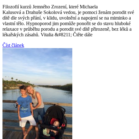
Filozofií kurzů Jemného Zrození, které Michaela
Kalusová a Drahuše Sokolová vedou, je pomoci ženám porodit své
dítě dle svých přání, v klidu, uvolnění a napojení se na miminko a
vlastní tělo. Hypnoporod jim pomůže ponořit se do stavu hluboké
relaxace v průběhu porodu a porodit své dítě přirozeně, bez léků a
lékařských zásahů. Vitalia &#8211; Čtěte dále
Číst článek