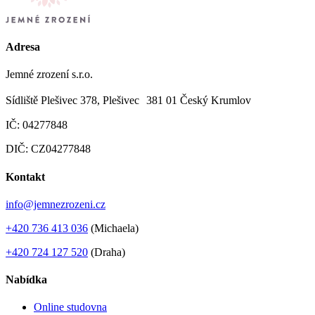
Adresa
Jemné zrození s.r.o.
Sídliště Plešivec 378, Plešivec 381 01 Český Krumlov
IČ: 04277848
DIČ: CZ04277848
Kontakt
info@jemnezrozeni.cz
+420 736 413 036
(Michaela)
+420 724 127 520
(Draha)
Nabídka
Online studovna