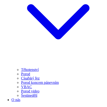
Těhotenství
Porod
Císařský řez
Porod koncem pánevním
VBAC
Porod video
Šestinedělí
O nás