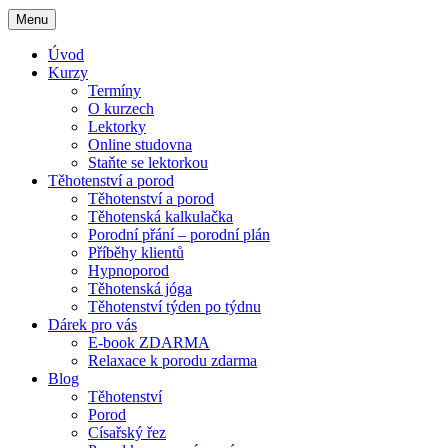
Menu
Úvod
Kurzy
Termíny
O kurzech
Lektorky
Online studovna
Staňte se lektorkou
Těhotenství a porod
Těhotenství a porod
Těhotenská kalkulačka
Porodní přání – porodní plán
Příběhy klientů
Hypnoporod
Těhotenská jóga
Těhotenství týden po týdnu
Dárek pro vás
E-book ZDARMA
Relaxace k porodu zdarma
Blog
Těhotenství
Porod
Císařský řez