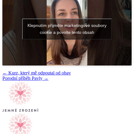
Klepnutím přijměte marketingové soubory
cookie a povolte tento obsah
← Kurz, který mě odpoutal od obav
Porodní příběh Pavly →