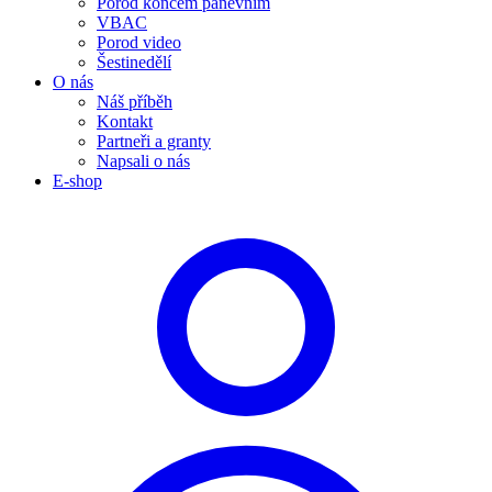
Porod koncem pánevním
VBAC
Porod video
Šestinedělí
O nás
Náš příběh
Kontakt
Partneři a granty
Napsali o nás
E-shop