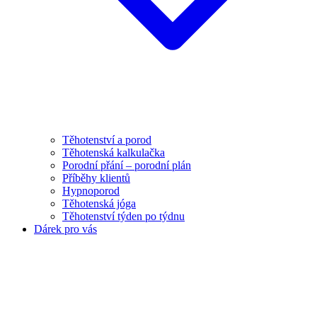
Těhotenství a porod
Těhotenská kalkulačka
Porodní přání – porodní plán
Příběhy klientů
Hypnoporod
Těhotenská jóga
Těhotenství týden po týdnu
Dárek pro vás