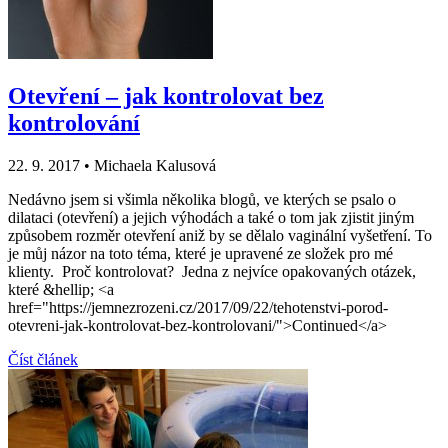
Otevření – jak kontrolovat bez
kontrolování
22. 9. 2017
•
Michaela Kalusová
Nedávno jsem si všimla několika blogů, ve kterých se psalo o
dilataci (otevření) a jejich výhodách a také o tom jak zjistit jiným
způsobem rozměr otevření aniž by se dělalo vaginální vyšetření. To
je můj názor na toto téma, které je upravené ze složek pro mé
klienty. Proč kontrolovat? Jedna z nejvíce opakovaných otázek,
které &hellip; <a
href="https://jemnezrozeni.cz/2017/09/22/tehotenstvi-porod-
otevreni-jak-kontrolovat-bez-kontrolovani/">Continued</a>
Číst článek