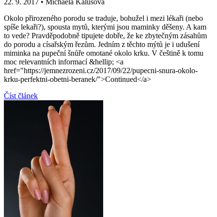
22. 9. 2017
•
Michaela Kalusová
Okolo přirozeného porodu se traduje, bohužel i mezi lékaři (nebo
spíše lekaři?), spousta mytů, kterými jsou maminky děšeny. A kam
to vede? Pravděpodobně tipujete dobře, že ke zbytečným zásahům
do porodu a císařským řezům. Jedním z těchto mýtů je i udušení
miminka na pupeční šnůře omotané okolo krku. V češtině k tomu
moc relevantních informací &hellip; <a
href="https://jemnezrozeni.cz/2017/09/22/pupecni-snura-okolo-
krku-perfektni-obetni-beranek/">Continued</a>
Číst článek