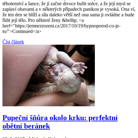
těhotenství a šance, že jí začne divoce bušit srdce, a že její mysl se
zaplaví obavami a v některých případech panikou je vysoká. Ona ví,
že ten den se blíží a síla daleko větší než ona sama ji ovládne a bude
řídit její tělo. Pro některé ženy &hellip; <a
href="https://jemnezrozeni.cz/2017/10/19/hypnoporod-co-je-
to/">Continued</a>
Číst článek
Pupeční šňůra okolo krku: perfektní
obětní beránek