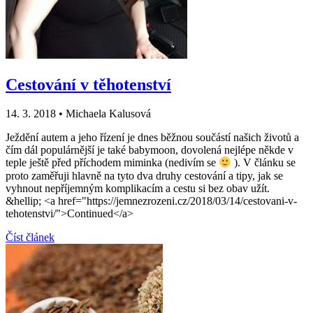
Cestování v těhotenství
14. 3. 2018
•
Michaela Kalusová
Ježdění autem a jeho řízení je dnes běžnou součástí našich životů a
čím dál populárnější je také babymoon, dovolená nejlépe někde v
teple ještě před příchodem miminka (nedivím se
). V článku se
proto zaměřuji hlavně na tyto dva druhy cestování a tipy, jak se
vyhnout nepříjemným komplikacím a cestu si bez obav užít.
&hellip; <a href="https://jemnezrozeni.cz/2018/03/14/cestovani-v-
tehotenstvi/">Continued</a>
Číst článek