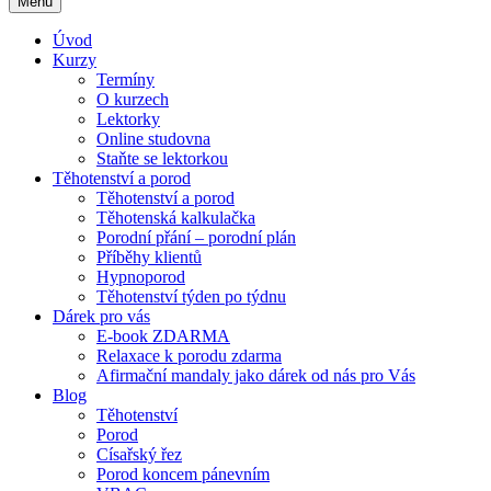
Menu
Úvod
Kurzy
Termíny
O kurzech
Lektorky
Online studovna
Staňte se lektorkou
Těhotenství a porod
Těhotenství a porod
Těhotenská kalkulačka
Porodní přání – porodní plán
Příběhy klientů
Hypnoporod
Těhotenství týden po týdnu
Dárek pro vás
E-book ZDARMA
Relaxace k porodu zdarma
Afirmační mandaly jako dárek od nás pro Vás
Blog
Těhotenství
Porod
Císařský řez
Porod koncem pánevním