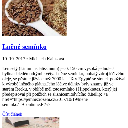
Lněné semínko
19. 10. 2017
•
Michaela Kalusová
Len setý (Linum usitatissimum) je až 150 cm vysoká jednoletá
bylina sbleděmodrými květy. Lněné semínko, bohatý zdroj léčivého
oleje, se pěstuje jižvíce než 7000 let. Již v Egyptě se stonek používal
k výrobě lněného plátna.Jeho léčivé účinky byly známy již ve
starém Řecku, v oblibě měl totosemínko i Hippokrates, který jej
předepisoval při potížích se sliznicemitrávícího &hellip; <a
href="https://jemnezrozeni.cz/2017/10/19/lnene-
seminko/">Continued</a>
Číst článek