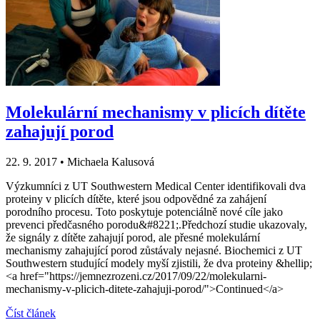
Molekulární mechanismy v plicích dítěte
zahajují porod
22. 9. 2017
•
Michaela Kalusová
Výzkumníci z UT Southwestern Medical Center identifikovali dva
proteiny v plicích dítěte, které jsou odpovědné za zahájení
porodního procesu. Toto poskytuje potenciálně nové cíle jako
prevenci předčasného porodu&#8221;.Předchozí studie ukazovaly,
že signály z dítěte zahajují porod, ale přesné molekulární
mechanismy zahajující porod zůstávaly nejasné. Biochemici z UT
Southwestern studující modely myší zjistili, že dva proteiny &hellip;
<a href="https://jemnezrozeni.cz/2017/09/22/molekularni-
mechanismy-v-plicich-ditete-zahajuji-porod/">Continued</a>
Číst článek