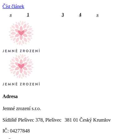
Číst článek
«
1
2
3
4
»
Adresa
Jemné zrození s.r.o.
Sídliště Plešivec 378, Plešivec 381 01 Český Krumlov
IČ: 04277848