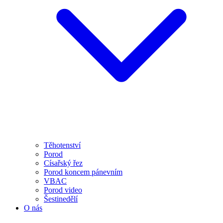
Těhotenství
Porod
Císařský řez
Porod koncem pánevním
VBAC
Porod video
Šestinedělí
O nás