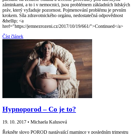
záminkami, a to i v nemocnici, jsou problémem základních lidských
práv, který vyžaduje pozornost. Pojmenování problému je prvním
krokem. Síla zdravotnického orgánu, nedostatečná odpovědnost
&hellip; <a
href="https://jemnezrozeni.cz/2017/10/19/661/">Continued</a>
Číst článek
Hypnoporod – Co je to?
19. 10. 2017
•
Michaela Kalusová
Řekněte slovo POROD nastávající mamince v posledním trimestru