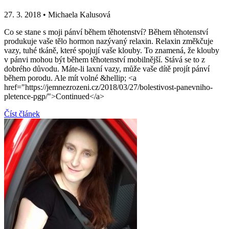
27. 3. 2018
•
Michaela Kalusová
Co se stane s moji pánví během těhotenství? Během těhotenství
produkuje vaše tělo hormon nazývaný relaxin. Relaxin změkčuje
vazy, tuhé tkáně, které spojují vaše klouby. To znamená, že klouby
v pánvi mohou být během těhotenství mobilnější. Stává se to z
dobrého důvodu. Máte-li laxní vazy, může vaše dítě projít pánví
během porodu. Ale mít volné &hellip; <a
href="https://jemnezrozeni.cz/2018/03/27/bolestivost-panevniho-
pletence-pgp/">Continued</a>
Číst článek