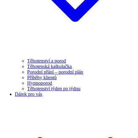
Těhotenství a porod
Těhotenská kalkulačka
Porodní přání – porodní plán
Příběhy klientů
Hypnoporod
Těhotenství týden po týdnu
Dárek pro vás