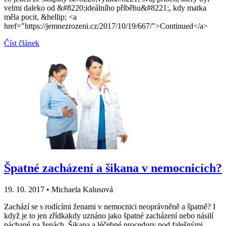
velmi daleko od &#8220;ideálního příběhu&#8221;, kdy matka
měla pocit, &hellip; <a
href="https://jemnezrozeni.cz/2017/10/19/667/">Continued</a>
Číst článek
Špatné zacházení a šikana v nemocnicích?
19. 10. 2017
•
Michaela Kalusová
Zachází se s rodícími ženami v nemocnici neoprávněně a špatně? I
když je to jen zřídkakdy uznáno jako špatné zacházení nebo násilí
páchané na ženách. Šikana a léčebné procedury pod falešnými