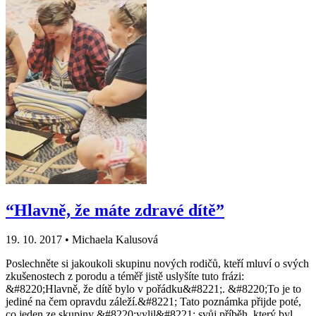
“Hlavně, že máte zdravé dítě”
19. 10. 2017
•
Michaela Kalusová
Poslechněte si jakoukoli skupinu nových rodičů, kteří mluví o svých
zkušenostech z porodu a téměř jistě uslyšíte tuto frázi:
&#8220;Hlavně, že dítě bylo v pořádku&#8221;. &#8220;To je to
jediné na čem opravdu záleží.&#8221; Tato poznámka přijde poté,
co jeden ze skupiny &#8220;vylil&#8221; svůj příběh, který byl