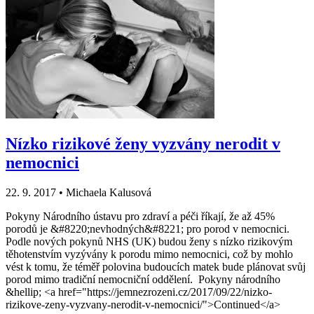
Nízko rizikové ženy vyzvány nerodit v
nemocnici
22. 9. 2017
•
Michaela Kalusová
Pokyny Národního ústavu pro zdraví a péči říkají, že až 45%
porodů je &#8220;nevhodných&#8221; pro porod v nemocnici.
Podle nových pokynů NHS (UK) budou ženy s nízko rizikovým
těhotenstvím vyzývány k porodu mimo nemocnici, což by mohlo
vést k tomu, že téměř polovina budoucích matek bude plánovat svůj
porod mimo tradiční nemocniční oddělení. Pokyny národního
&hellip; <a href="https://jemnezrozeni.cz/2017/09/22/nizko-
rizikove-zeny-vyzvany-nerodit-v-nemocnici/">Continued</a>