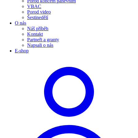
Porod koncem pánevním
VBAC
Porod video
Šestinedělí
O nás
Náš příběh
Kontakt
Partneři a granty
Napsali o nás
E-shop