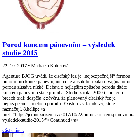
Porod koncem pánevním – výsledek
studie 2015
22. 10. 2017
•
Michaela Kalusová
Agentura BJOG uvádí, že císařský řez je „nejbezpečnější“ formou
porodu pro konec pánevní, nicméně absolutní riziko u vaginálního
porodu zůstává nízké. Debata o nejlepším způsobu porodu dítěte
koncem pánevním stále probíhá. Studie z roku 2000 (The term
breech trial) dospěla k závěru, že plánovaný císařský řez je
nejbezpečnější metoda porodu. Existují však důkazy, které
naznačují, &hellip; <a
href="https://jemnezrozeni.cz/2017/10/22/porod-koncem-panevnim-
vysledek-studie-2015/">Continued</a>
Číst článek