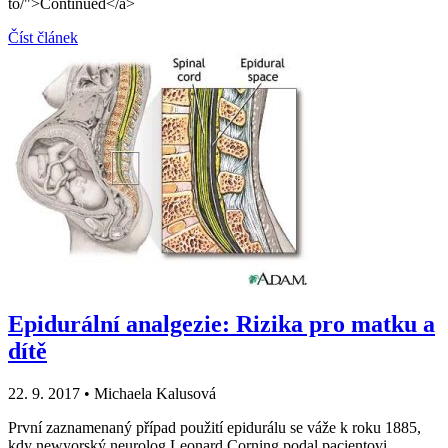
to/">Continued</a>
Číst článek
Epidurální analgezie: Rizika pro matku a
dítě
22. 9. 2017
•
Michaela Kalusová
První zaznamenaný případ použití epidurálu se váže k roku 1885,
kdy newyorský neurolog Leonard Corning podal pacientovi