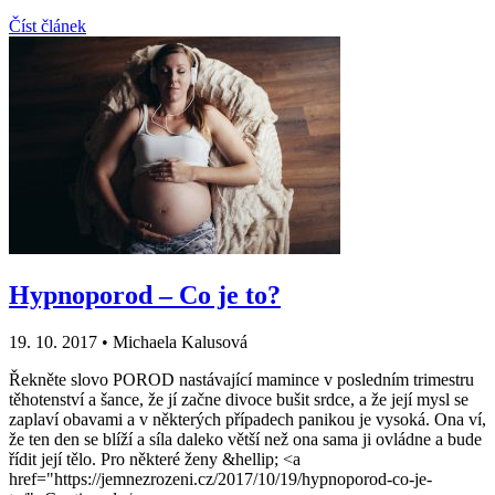
Číst článek
Hypnoporod – Co je to?
19. 10. 2017
•
Michaela Kalusová
Řekněte slovo POROD nastávající mamince v posledním trimestru
těhotenství a šance, že jí začne divoce bušit srdce, a že její mysl se
zaplaví obavami a v některých případech panikou je vysoká. Ona ví,
že ten den se blíží a síla daleko větší než ona sama ji ovládne a bude
řídit její tělo. Pro některé ženy &hellip; <a
href="https://jemnezrozeni.cz/2017/10/19/hypnoporod-co-je-