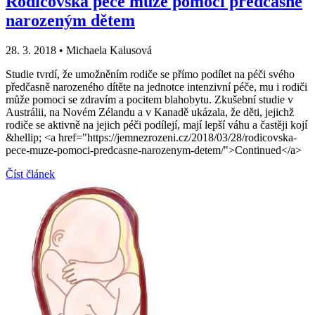
Rodičovská péče může pomoci předčasně
narozeným dětem
28. 3. 2018
•
Michaela Kalusová
Studie tvrdí, že umožněním rodiče se přímo podílet na péči svého
předčasně narozeného dítěte na jednotce intenzivní péče, mu i rodiči
může pomoci se zdravím a pocitem blahobytu. Zkušební studie v
Austrálii, na Novém Zélandu a v Kanadě ukázala, že děti, jejichž
rodiče se aktivně na jejich péči podílejí, mají lepší váhu a častěji kojí
&hellip; <a href="https://jemnezrozeni.cz/2018/03/28/rodicovska-
pece-muze-pomoci-predcasne-narozenym-detem/">Continued</a>
Číst článek