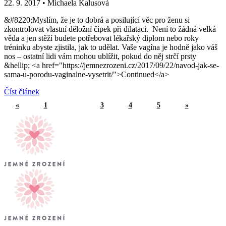
22. 9. 2017
•
Michaela Kalusová
&#8220;Myslím, že je to dobrá a posilující věc pro ženu si
zkontrolovat vlastní děložní čípek při dilataci. Není to žádná velká
věda a jen stěží budete potřebovat lékařský diplom nebo roky
tréninku abyste zjistila, jak to udělat. Vaše vagína je hodně jako váš
nos – ostatní lidi vám mohou ublížit, pokud do něj strčí prsty
&hellip; <a href="https://jemnezrozeni.cz/2017/09/22/navod-jak-se-
sama-u-porodu-vaginalne-vysetrit/">Continued</a>
Číst článek
«
1
2
3
4
5
»