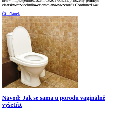
href="https://jemnezrozeni.cz/2017/09/22/prirozeny-jemnejsi-
cisarsky-rez-technika-orientovana-na-zenu/">Continued</a>
Číst článek
Návod: Jak se sama u porodu vaginálně
vyšetřit