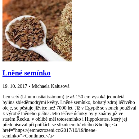
Lněné semínko
19. 10. 2017
•
Michaela Kalusová
Len setý (Linum usitatissimum) je až 150 cm vysoká jednoletá
bylina sbleděmodrými květy. Lněné semínko, bohatý zdroj léčivého
oleje, se pěstuje jižvíce než 7000 let. Již v Egyptě se stonek používal
k výrobě lněného plátna.Jeho léčivé účinky byly známy již ve
starém Řecku, v oblibě měl totosemínko i Hippokrates, který jej
předepisoval při potížích se sliznicemitrávícího &hellip; <a
href="https://jemnezrozeni.cz/2017/10/19/lnene-
seminko/">Continued</a>