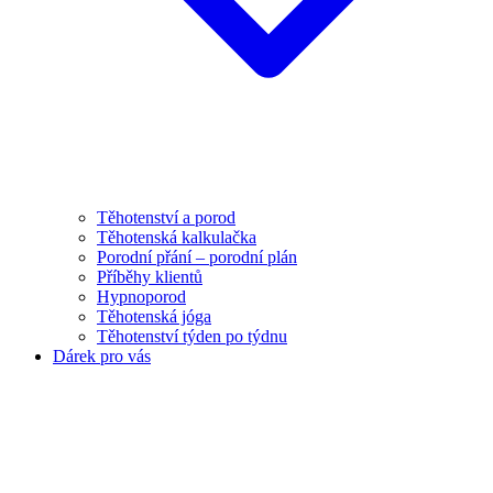
Těhotenství a porod
Těhotenská kalkulačka
Porodní přání – porodní plán
Příběhy klientů
Hypnoporod
Těhotenská jóga
Těhotenství týden po týdnu
Dárek pro vás