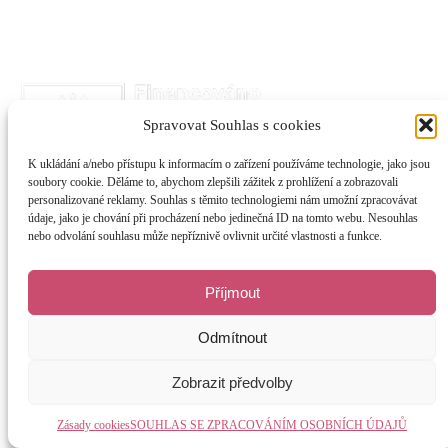
Spravovat Souhlas s cookies
K ukládání a/nebo přístupu k informacím o zařízení používáme technologie, jako jsou
soubory cookie. Děláme to, abychom zlepšili zážitek z prohlížení a zobrazovali
personalizované reklamy. Souhlas s těmito technologiemi nám umožní zpracovávat
údaje, jako je chování při procházení nebo jedinečná ID na tomto webu. Nesouhlas
nebo odvolání souhlasu může nepříznivě ovlivnit určité vlastnosti a funkce.
Příjmout
Odmítnout
Zobrazit předvolby
Zásady cookies
SOUHLAS SE ZPRACOVÁNÍM OSOBNÍCH ÚDAJŮ
Jemné zrození, s.r.o. © 2026