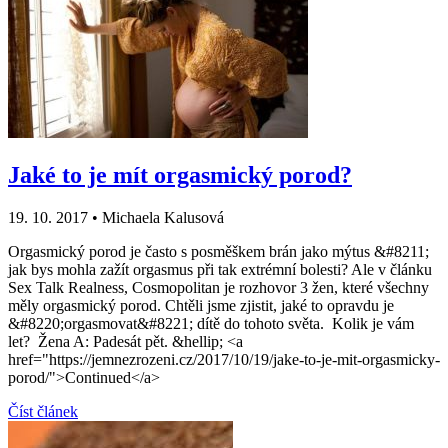
Jaké to je mít orgasmický porod?
19. 10. 2017
•
Michaela Kalusová
Orgasmický porod je často s posměškem brán jako mýtus &#8211;
jak bys mohla zažít orgasmus při tak extrémní bolesti? Ale v článku
Sex Talk Realness, Cosmopolitan je rozhovor 3 žen, které všechny
měly orgasmický porod. Chtěli jsme zjistit, jaké to opravdu je
&#8220;orgasmovat&#8221; dítě do tohoto světa. Kolik je vám
let? Žena A: Padesát pět. &hellip; <a
href="https://jemnezrozeni.cz/2017/10/19/jake-to-je-mit-orgasmicky-
porod/">Continued</a>
Číst článek