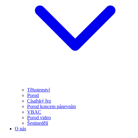
Těhotenství
Porod
Císařský řez
Porod koncem pánevním
VBAC
Porod video
Šestinedělí
O nás