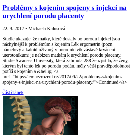
Problémy s kojením spojeny s injekcí na
urychlení porodu placenty
22. 9. 2017
•
Michaela Kalusová
Studie ukazuje, že matky, které dostaly po porodu injekci jsou
náchylnější k problémům s kojením Lék ergometrin (pozn.
námelový alkaloid užívaný v porodnictvík zástavě krvácení
uterotonikum) je nabízen matkám k urychlení porodu placenty.
Studie Swansea University, která zahrnula 288 ženzjistila, že ženy,
kterým byl tento lék po porodu podán, měly větší pravděpodobnost
potíží s kojením a &hellip; <a
href="https://jemnezrozeni.cz/2017/09/22/problemy-s-kojenim-
spojeny-s-injekci-na-urychleni-porodu-placenty/">Continued</a>
Číst článek