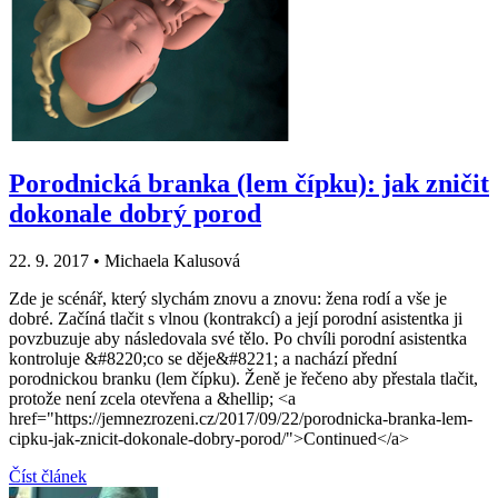
Porodnická branka (lem čípku): jak zničit
dokonale dobrý porod
22. 9. 2017
•
Michaela Kalusová
Zde je scénář, který slychám znovu a znovu: žena rodí a vše je
dobré. Začíná tlačit s vlnou (kontrakcí) a její porodní asistentka ji
povzbuzuje aby následovala své tělo. Po chvíli porodní asistentka
kontroluje &#8220;co se děje&#8221; a nachází přední
porodnickou branku (lem čípku). Ženě je řečeno aby přestala tlačit,
protože není zcela otevřena a &hellip; <a
href="https://jemnezrozeni.cz/2017/09/22/porodnicka-branka-lem-
cipku-jak-znicit-dokonale-dobry-porod/">Continued</a>
Číst článek