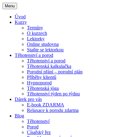
Menu
Úvod
Kurzy
Termíny
O kurzech
Lektorky
Online studovna
Staňte se lektorkou
Těhotenství a porod
Těhotenství a porod
Těhotenská kalkulačka
Porodní přání – porodní plán
Příběhy klientů
Hypnoporod
Těhotenská jóga
Těhotenství týden po týdnu
Dárek pro vás
E-book ZDARMA
Relaxace k porodu zdarma
Blog
Těhotenství
Porod
Císařský řez