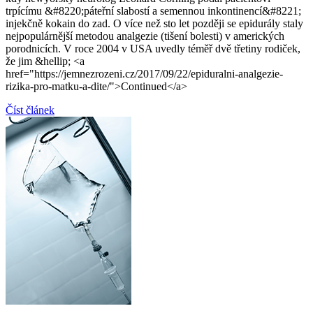
trpícímu &#8220;páteřní slabostí a semennou inkontinencí&#8221;
injekčně kokain do zad. O více než sto let později se epidurály staly
nejpopulárnější metodou analgezie (tišení bolesti) v amerických
porodnicích. V roce 2004 v USA uvedly téměř dvě třetiny rodiček,
že jim &hellip; <a
href="https://jemnezrozeni.cz/2017/09/22/epiduralni-analgezie-
rizika-pro-matku-a-dite/">Continued</a>
Číst článek