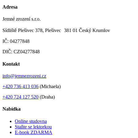
Adresa
Jemné zrození s.r.o.
Sídliště Plešivec 378, Plešivec 381 01 Český Krumlov
IČ: 04277848
DIČ: CZ04277848
Kontakt
info@jemnezrozeni.cz
+420 736 413 036
(Michaela)
+420 724 127 520
(Draha)
Nabídka
Online studovna
Staňte se lektorkou
E-book ZDARMA