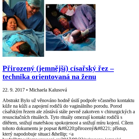
Přirozený (jemnější) císařský řez –
technika orientovaná na ženu
22. 9. 2017
•
Michaela Kalusová
Abstrakt Bylo už věnováno hodně úsilí podpoře včasného kontaktu
kůže na kůži a zapojení rodičů do vaginálního porodu. Porod
císařským řezem ale zůstává stále pevně zakotven v chirurgických a
resuscitačních rituálech. Tyto rituály omezují kontakt rodičů s
dítětem, snižují mateřskou spokojenost a snižují míru kojení. Cílem
tohoto dokumentu je popsat &#8220;přirozený&#8221; přístup,
který napodobuje situaci &hellip; <a