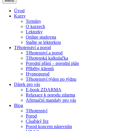
Menu
Úvod
Kurzy
Termíny
O kurzech
Lektorky
Online studovna
Staňte se lektorkou
Těhotenství a porod
Těhotenství a porod
Těhotenská kalkulačka
Porodní přání – porodní plán
Příběhy klientů
Hypnoporod
Těhotenství týden po týdnu
Dárek pro vás
E-book ZDARMA
Relaxace k porodu zdarma
Afirmační mandaly pro vás
Blog
Těhotenství
Porod
Císařský řez
Porod koncem pánevním