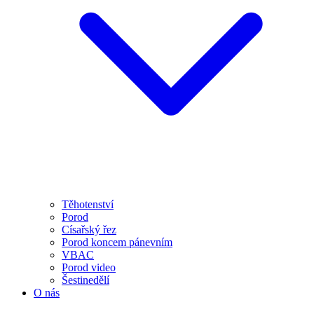
Těhotenství
Porod
Císařský řez
Porod koncem pánevním
VBAC
Porod video
Šestinedělí
O nás