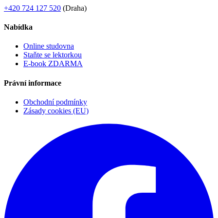
+420 724 127 520
(Draha)
Nabídka
Online studovna
Staňte se lektorkou
E-book ZDARMA
Právní informace
Obchodní podmínky
Zásady cookies (EU)