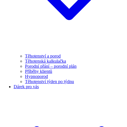
Těhotenství a porod
Těhotenská kalkulačka
Porodní přání – porodní plán
Příběhy klientů
Hypnoporod
Těhotenství týden po týdnu
Dárek pro vás