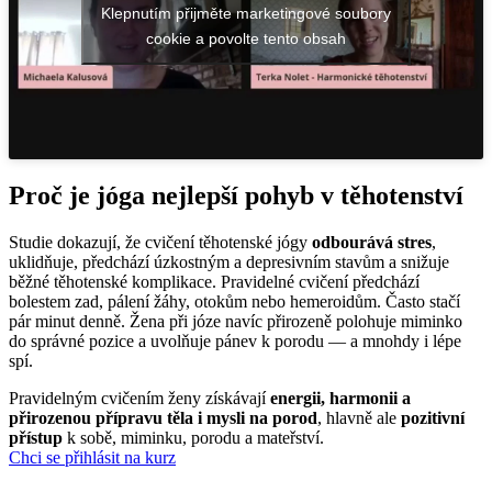
Klepnutím přijměte marketingové soubory
cookie a povolte tento obsah
Proč je jóga
nejlepší pohyb
v těhotenství
Studie dokazují, že cvičení těhotenské jógy
odbourává stres
,
uklidňuje, předchází úzkostným a depresivním stavům a snižuje
běžné těhotenské komplikace. Pravidelné cvičení předchází
bolestem zad, pálení žáhy, otokům nebo hemeroidům. Často stačí
pár minut denně. Žena při józe navíc přirozeně polohuje miminko
do správné pozice a uvolňuje pánev k porodu — a mnohdy i lépe
spí.
Pravidelným cvičením ženy získávají
energii, harmonii a
přirozenou přípravu těla i mysli na porod
, hlavně ale
pozitivní
přístup
k sobě, miminku, porodu a mateřství.
Chci se přihlásit na kurz