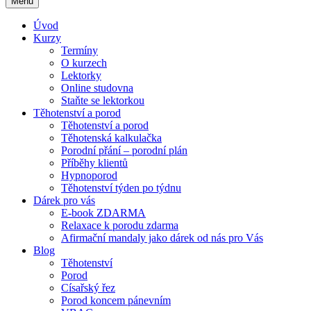
Menu
Úvod
Kurzy
Termíny
O kurzech
Lektorky
Online studovna
Staňte se lektorkou
Těhotenství a porod
Těhotenství a porod
Těhotenská kalkulačka
Porodní přání – porodní plán
Příběhy klientů
Hypnoporod
Těhotenství týden po týdnu
Dárek pro vás
E-book ZDARMA
Relaxace k porodu zdarma
Afirmační mandaly jako dárek od nás pro Vás
Blog
Těhotenství
Porod
Císařský řez
Porod koncem pánevním