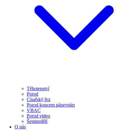
Těhotenství
Porod
Císařský řez
Porod koncem pánevním
VBAC
Porod video
Šestinedělí
O nás