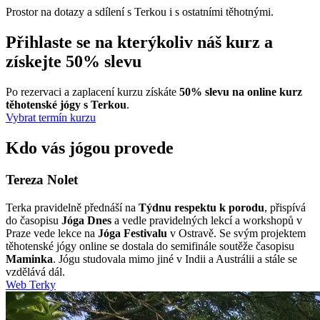
Prostor na dotazy a sdílení s Terkou i s ostatními těhotnými.
Přihlaste se na kterýkoliv náš kurz a
získejte
50% slevu
Po rezervaci a zaplacení kurzu získáte
50% slevu na online kurz
těhotenské jógy s Terkou
.
Vybrat termín kurzu
Kdo vás jógou
provede
Tereza Nolet
Terka pravidelně přednáší na
Týdnu respektu k porodu
, přispívá
do časopisu
Jóga Dnes
a vedle pravidelných lekcí a workshopů v
Praze vede lekce na
Jóga Festivalu
v Ostravě. Se svým projektem
těhotenské jógy online se dostala do semifinále soutěže časopisu
Maminka
. Jógu studovala mimo jiné v Indii a Austrálii a stále se
vzdělává dál.
Web Terky