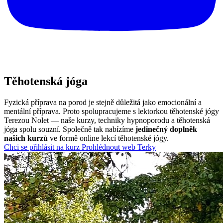
Těhotenská
jóga
Fyzická příprava na porod je stejně důležitá jako emocionální a
mentální příprava. Proto spolupracujeme s lektorkou těhotenské jógy
Terezou Nolet — naše kurzy, techniky hypnoporodu a těhotenská
jóga spolu souzní. Společně tak nabízíme
jedinečný doplněk
našich kurzů
ve formě online lekcí těhotenské jógy.
Chci se přihlásit na kurz
Prohlédnout web Terky