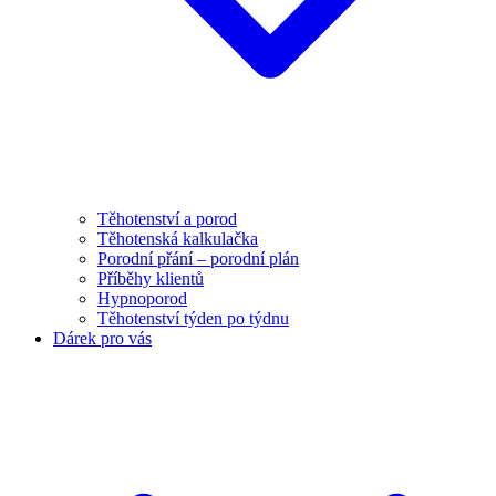
Těhotenství a porod
Těhotenská kalkulačka
Porodní přání – porodní plán
Příběhy klientů
Hypnoporod
Těhotenství týden po týdnu
Dárek pro vás