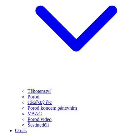
Těhotenství
Porod
Císařský řez
Porod koncem pánevním
VBAC
Porod video
Šestinedělí
O nás