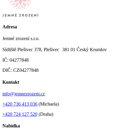
Adresa
Jemné zrození s.r.o.
Sídliště Plešivec 378, Plešivec 381 01 Český Krumlov
IČ: 04277848
DIČ: CZ04277848
Kontakt
info@jemnezrozeni.cz
+420 736 413 036
(Michaela)
+420 724 127 520
(Draha)
Nabídka