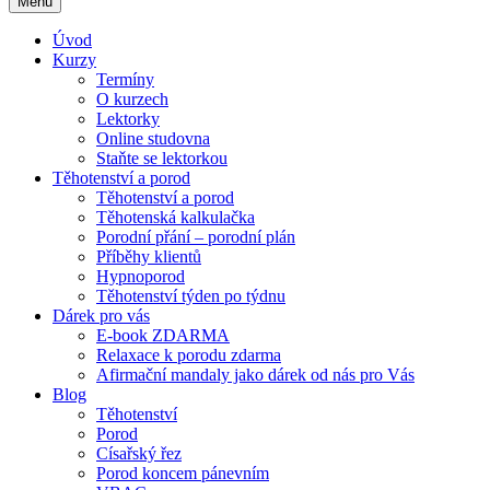
Menu
Úvod
Kurzy
Termíny
O kurzech
Lektorky
Online studovna
Staňte se lektorkou
Těhotenství a porod
Těhotenství a porod
Těhotenská kalkulačka
Porodní přání – porodní plán
Příběhy klientů
Hypnoporod
Těhotenství týden po týdnu
Dárek pro vás
E-book ZDARMA
Relaxace k porodu zdarma
Afirmační mandaly jako dárek od nás pro Vás
Blog
Těhotenství
Porod
Císařský řez
Porod koncem pánevním