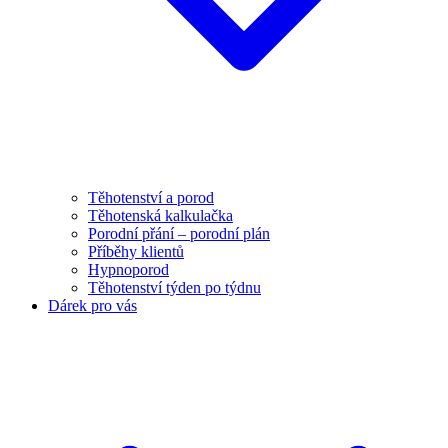
Těhotenství a porod
Těhotenská kalkulačka
Porodní přání – porodní plán
Příběhy klientů
Hypnoporod
Těhotenství týden po týdnu
Dárek pro vás