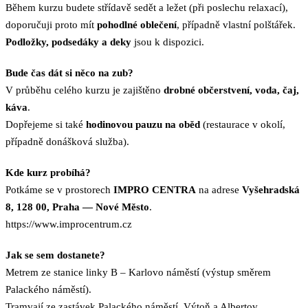
Během kurzu budete střídavě sedět a ležet (při poslechu relaxací),
doporučuji proto mít
pohodlné oblečení
, případně vlastní polštářek.
Podložky, podsedáky a deky
jsou k dispozici.
Bude čas dát si něco na zub?
V průběhu celého kurzu je zajištěno
drobné občerstvení, voda, čaj,
káva
.
Dopřejeme si také
hodinovou pauzu na oběd
(restaurace v okolí,
případně donášková služba).
Kde kurz probíhá?
Potkáme se v prostorech
IMPRO CENTRA
na adrese
Vyšehradská
8, 128 00, Praha — Nové Město
.
https://www.improcentrum.cz
Jak se sem dostanete?
Metrem ze stanice linky B – Karlovo náměstí (výstup směrem
Palackého náměstí).
Tramvají ze zastávek Palackého náměstí, Výtoň a Albertov.