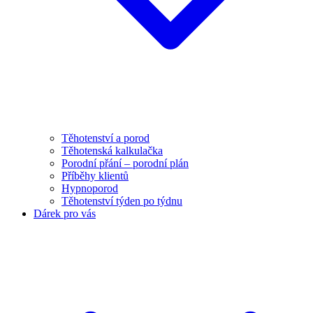
Těhotenství a porod
Těhotenská kalkulačka
Porodní přání – porodní plán
Příběhy klientů
Hypnoporod
Těhotenství týden po týdnu
Dárek pro vás