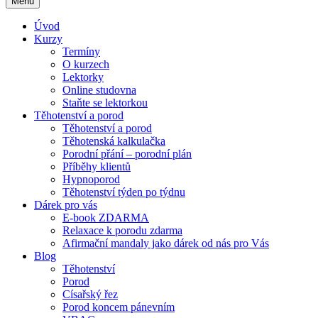
Menu
Úvod
Kurzy
Termíny
O kurzech
Lektorky
Online studovna
Staňte se lektorkou
Těhotenství a porod
Těhotenství a porod
Těhotenská kalkulačka
Porodní přání – porodní plán
Příběhy klientů
Hypnoporod
Těhotenství týden po týdnu
Dárek pro vás
E-book ZDARMA
Relaxace k porodu zdarma
Afirmační mandaly jako dárek od nás pro Vás
Blog
Těhotenství
Porod
Císařský řez
Porod koncem pánevním