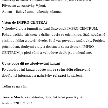
Přívozem ze zastávky Výtoň.
Autem – fialová zóna, víkendy zdarma.
Vstup do IMPRO CENTRA?
Vchodová vrata fungují na bzučák/zvonek IMPRO CENTRUM.
Pokud tlačítko stisknete a držíte, dveře se odemknou. Stačí současně
stisknout kliku a otevřít dveře. Poté vás povedou směrovky. Projdete
průchodem, druhými vraty a dostanete se na dvorek. IMPRO
CENTRUM je před vámi a vchodové dveře jsou odemčené.
Co se bude dít po absolvování kurzu?
Po absolvování kurzu budete mít
ve svém účtu
připravené
doplňující informace a
nahrávky relaxací
ke stažení.
Těším se na vás.
Tereza Machová
(lektorka, dula, laktační poradkyně)
telefon 720 121 204