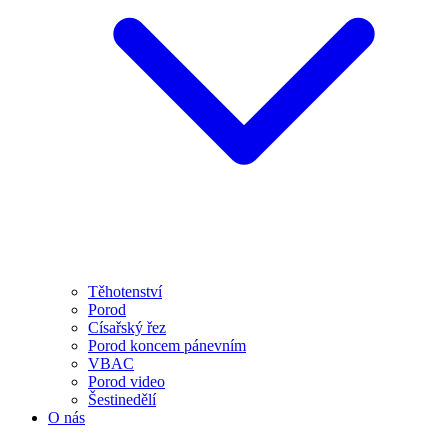
Těhotenství
Porod
Císařský řez
Porod koncem pánevním
VBAC
Porod video
Šestinedělí
O nás