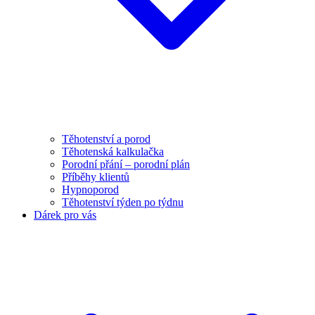
Těhotenství a porod
Těhotenská kalkulačka
Porodní přání – porodní plán
Příběhy klientů
Hypnoporod
Těhotenství týden po týdnu
Dárek pro vás