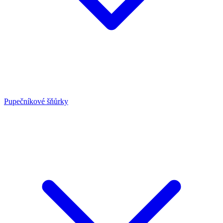
Pupečníkové šňůrky