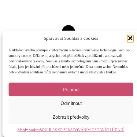
Spravovat Souhlas s cookies
K ukládání a/nebo přístupu k informacím o zařízení používáme technologie, jako jsou
soubory cookie. Děláme to, abychom zlepšili zážitek z prohlížení a zobrazovali
personalizované reklamy. Souhlas s těmito technologiemi nám umožní zpracovávat
údaje, jako je chování při procházení nebo jedinečná ID na tomto webu. Nesouhlas
nebo odvolání souhlasu může nepříznivě ovlivnit určité vlastnosti a funkce.
Příjmout
Odmítnout
Zobrazit předvolby
Zásady cookies
SOUHLAS SE ZPRACOVÁNÍM OSOBNÍCH ÚDAJŮ