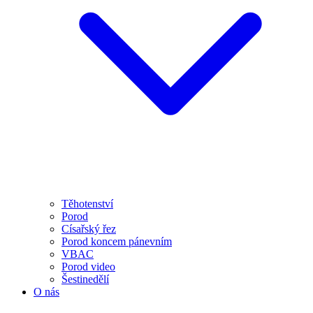
Těhotenství
Porod
Císařský řez
Porod koncem pánevním
VBAC
Porod video
Šestinedělí
O nás