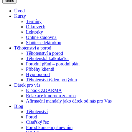
Menu
Úvod
Kurzy
Termíny
O kurzech
Lektorky
Online studovna
Staňte se lektorkou
Těhotenství a porod
Těhotenství a porod
Těhotenská kalkulačka
Porodní přání – porodní plán
Příběhy klientů
Hypnoporod
Těhotenství týden po týdnu
Dárek pro vás
E-book ZDARMA
Relaxace k porodu zdarma
Afirmační mandaly jako dárek od nás pro Vás
Blog
Těhotenství
Porod
Císařský řez
Porod koncem pánevním