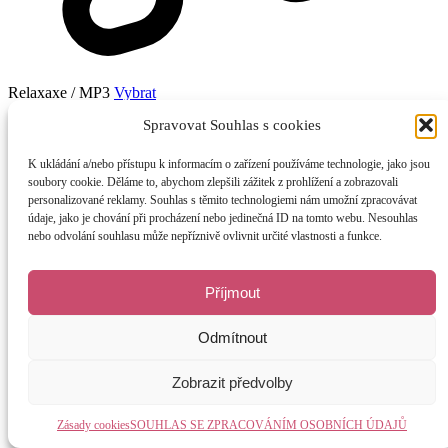
Relaxaxe / MP3
Vybrat
Spravovat Souhlas s cookies
K ukládání a/nebo přístupu k informacím o zařízení používáme technologie, jako jsou
soubory cookie. Děláme to, abychom zlepšili zážitek z prohlížení a zobrazovali
personalizované reklamy. Souhlas s těmito technologiemi nám umožní zpracovávat
údaje, jako je chování při procházení nebo jedinečná ID na tomto webu. Nesouhlas
nebo odvolání souhlasu může nepříznivě ovlivnit určité vlastnosti a funkce.
Příjmout
Odmítnout
Zobrazit předvolby
Zásady cookies
SOUHLAS SE ZPRACOVÁNÍM OSOBNÍCH ÚDAJŮ