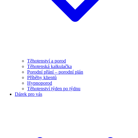
Těhotenství a porod
Těhotenská kalkulačka
Porodní přání – porodní plán
Příběhy klientů
Hypnoporod
Těhotenství týden po týdnu
Dárek pro vás