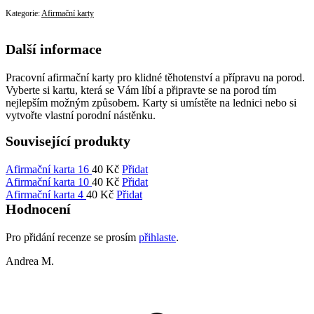
6
Kategorie:
Afirmační karty
množství
Další informace
Pracovní afirmační karty pro klidné těhotenství a přípravu na porod.
Vyberte si kartu, která se Vám líbí a připravte se na porod tím
nejlepším možným způsobem. Karty si umístěte na lednici nebo si
vytvořte vlastní porodní nástěnku.
Související produkty
Afirmační karta 16
40
Kč
Přidat
Afirmační karta 10
40
Kč
Přidat
Afirmační karta 4
40
Kč
Přidat
Hodnocení
Pro přidání recenze se prosím
přihlaste
.
Andrea M.