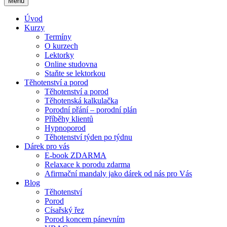
Menu
Úvod
Kurzy
Termíny
O kurzech
Lektorky
Online studovna
Staňte se lektorkou
Těhotenství a porod
Těhotenství a porod
Těhotenská kalkulačka
Porodní přání – porodní plán
Příběhy klientů
Hypnoporod
Těhotenství týden po týdnu
Dárek pro vás
E-book ZDARMA
Relaxace k porodu zdarma
Afirmační mandaly jako dárek od nás pro Vás
Blog
Těhotenství
Porod
Císařský řez
Porod koncem pánevním