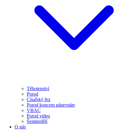
Těhotenství
Porod
Císařský řez
Porod koncem pánevním
VBAC
Porod video
Šestinedělí
O nás