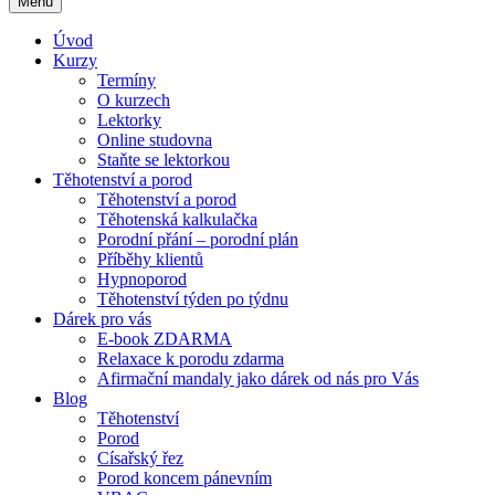
Menu
Úvod
Kurzy
Termíny
O kurzech
Lektorky
Online studovna
Staňte se lektorkou
Těhotenství a porod
Těhotenství a porod
Těhotenská kalkulačka
Porodní přání – porodní plán
Příběhy klientů
Hypnoporod
Těhotenství týden po týdnu
Dárek pro vás
E-book ZDARMA
Relaxace k porodu zdarma
Afirmační mandaly jako dárek od nás pro Vás
Blog
Těhotenství
Porod
Císařský řez
Porod koncem pánevním