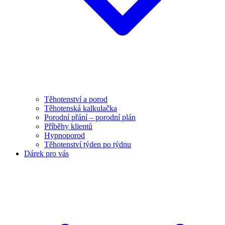
Těhotenství a porod
Těhotenská kalkulačka
Porodní přání – porodní plán
Příběhy klientů
Hypnoporod
Těhotenství týden po týdnu
Dárek pro vás