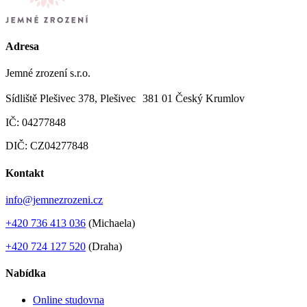
Adresa
Jemné zrození s.r.o.
Sídliště Plešivec 378, Plešivec 381 01 Český Krumlov
IČ: 04277848
DIČ: CZ04277848
Kontakt
info@jemnezrozeni.cz
+420 736 413 036
(Michaela)
+420 724 127 520
(Draha)
Nabídka
Online studovna