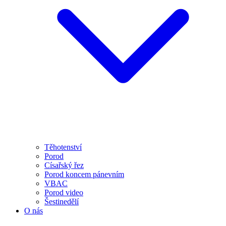
Těhotenství
Porod
Císařský řez
Porod koncem pánevním
VBAC
Porod video
Šestinedělí
O nás