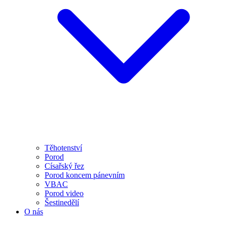
Těhotenství
Porod
Císařský řez
Porod koncem pánevním
VBAC
Porod video
Šestinedělí
O nás