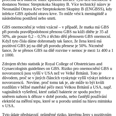
dostanou Nemoc Streptokoka Skupiny B. Více technický název je
Neonatální Otrava Krve Streptokokem Skupiny B (ENGBSS), kdy
infekce GBS způsobí otravu krve. To může vést k meningitidě a
následnému postižení nebo smrti.
GBS onemocnění je velmi vzácné – v případě, že matka má GBS
při porodu pravděpodobnost přenosu GBS na kůži dítěte je 35 až
50%, ale pouze 0,2 – 0,5% z těchto dětí přenosem GBS onemocní.
Když tyto čísla dáme dohromady tak šance, že žena která má
pozitivní GBS jej na dítě při porodu přenese je 50%. Nicméně
šance, že se přenos GBS na dítě rozvine v nemoc je mezi 1z 400 a 1
z 1000.
Zdrojem těchto statistik je Royal College of Obstetricians and
Gynaecologists guidelines on GBS. Riziko pro onemocnění GBS u
novorozenců jsou vyšší v USA než ve Velké Británii. Toto je
důvodem, proč se v jiných článcích vyskytuje vyšší výskyt infekce u
novorozenců. Nevíme, proč tomu tak je, ale může to být kvůli
rozdílům v běžné mateřské péče mezi Velkou Británií a USA, např.
vaginálních vyšetření, které zatlačí bakterie ze spodu pochvy
směrem nahoru k děloze v době porodu, nebo častější používání
elektród na měření tepu, které se u porodu umístí na hlavu miminka
v USA.
Tyto údaje představují průměrné riziko, kterému ženy s pozitivním