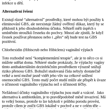
infekce u dětí.
Alternativní řešení
Existují různé “alternativní” prostředky, které mohou být použity k
eliminování GBS, ale neexistuje žádný ověřený důkaz, který by se
přiklonil k jeho dlouhodobému účinku. Někteří měli úspěch s
umístěním stroužků česneku do pochvy. Mnozí ale zjistili, že když
česnek používat přestanou nebo i „přes“ něj bude test na GBS
pozitivní.
Chlorhexidin (Hibiscrub nebo Hibiclens) vaginální výplach
Toto rozhodně není “komplementární terapie”, ale je to něco co si
můžete udělat doma. Některé studie prokázaly, že výplachy vagíny
tímto antibakteriálním dezinfekčním prostředkem výrazně snižují
riziko přenosu GBS. Bohužel studovaná čísla nebyly dostatečně
velké a není možné jasně vidět jeho vliv na celkové snížení
onemocnění GBS. Tento malý počet studií může ale přispět k úvaze
o účinnosti vaginálního výplachu než o účinnosti léčby.
Nežádoucí účinky vaginálního výplachu jsou malé a vzácné. Jako
alternativa k antibiotikům, je to pravděpodobně méně invazivní. Má
to velký bonus, protože to lze kdykoli v průbhu porodu provést,
protože cílem je zničit GBS lokálně v pochvě a ne v celém těle –