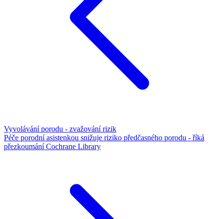
Vyvolávání porodu - zvažování rizik
Péče porodní asistenkou snižuje riziko předčasného porodu - říká
přezkoumání Cochrane Library