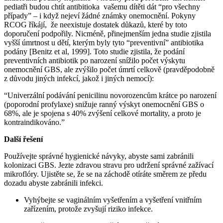
pediatři budou chtít antibitioka vašemu dítěti dát “pro všechny
případy” – i když nejeví žádné známky onemocnění. Pokyny
RCOG říkájí, že neexistuje dostatek důkazů, které by toto
doporučení podpořily. Nicméně, přinejmenším jedna studie zjistila
vyšší úmrtnost u dětí, kterým byly tyto “preventivní” antibiotika
podány [Benitz et al, 1999]. Toto studie zjistila, že podání
preventivních antibiotik po narození snížilo počet výskytu
onemocnění GBS, ale zvýšilo počet úmrtí celkově (pravděpodobně
z důvodu jiných infekcí, jakož i jiných nemocí):
“Univerzální podávání penicilinu novorozencům krátce po narození
(poporodní profylaxe) snižuje ranný výskyt onemocnění GBS o
68%, ale je spojena s 40% zvýšení celkové mortality, a proto je
kontraindikováno.”
Další řešení
Používejte správné hygienické návyky, abyste sami zabránili
kolonizaci GBS. Jezte zdravou stravu pro udržení správné zažívací
mikroflóry. Ujistěte se, že se na záchodě otíráte směrem ze předu
dozadu abyste zabránili infekci.
Vyhýbejte se vaginálním vyšetřením a vyšetření vnitřním
zařízením, protože zvyšují riziko infekce.