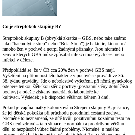
Co je streptokok skupiny B?
Streptokok skupiny B (obvyklá zkratka – GBS, nebo take známo
jako “haemolytic strep” nebo “Beta Strep”) je bakterie, kterou má
mnoho žen v pochvě a netrpí žádnými příznaky. Jsou nicméně i
ženy u kterých GBS může způsobit infekci močových cest nebo
infekci v děloze.
Předpokládá se, že v ČR cca 20% žen v pochvě GBS mají.
Vyšetření na přítomnost této bakterie v pochvě se provádí ve 36. –
38. týdnu gravidity. Jde o nebolestivé vyšetření, při němž gynekolog
odebere tenkou štětičkou stěr z pochvy (postranní stěny dolní části
pochvy) a odešle získaný materiál do laboratoře ke
kultivaci. Výsledek je k dispozici většinou během 3 dnů.
Pokud je vagína matky kolonizována Strepem skupiny B, je šance,
že jej dětská pokožka při průchodu porodními cestami zachytí.
Nicméně to neznamená, že dítě kvůli pozitivnímu kožnímu testu na
GBS není zdravé – tato situace je normální a pro drtivou většinu
dětí, to nezpůsobí vůbec žádné problémy. Nicméně, u malého
procenta dětí bakterie může způsobit infekci. Tyto děti onemocní a