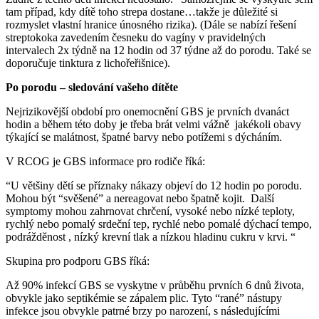
tam případ, kdy dítě toho strepa dostane…takže je důležité si
rozmyslet vlastní hranice únosného rizika). (Dále se nabízí řešení
streptokoka zavedením česneku do vagíny v pravidelných
intervalech 2x týdně na 12 hodin od 37 týdne až do porodu. Také se
doporučuje tinktura z lichořeřišnice).
Po porodu – sledování vašeho dítěte
Nejrizikovější období pro onemocnění GBS je prvních dvanáct
hodin a během této doby je třeba brát velmi vážně jakékoli obavy
týkající se malátnost, špatné barvy nebo potížemi s dýcháním.
V RCOG je GBS informace pro rodiče říká:
“U většiny dětí se příznaky nákazy objeví do 12 hodin po porodu.
Mohou být “svěšené” a nereagovat nebo špatně kojit. Další
symptomy mohou zahrnovat chrčení, vysoké nebo nízké teploty,
rychlý nebo pomalý srdeční tep, rychlé nebo pomalé dýchací tempo,
podrážděnost , nízký krevní tlak a nízkou hladinu cukru v krvi. “
Skupina pro podporu GBS říká:
Až 90% infekcí GBS se vyskytne v průběhu prvních 6 dnů života,
obvykle jako septikémie se zápalem plic. Tyto “rané” nástupy
infekce jsou obvykle patrné brzy po narození, s následujícími