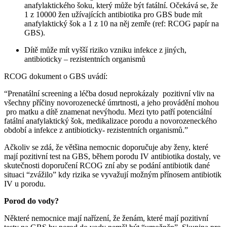
anafylaktického šoku, který může být fatální. Očekává se, že
1 z 10000 žen užívajících antibiotika pro GBS bude mít
anafylaktický šok a 1 z 10 na něj zemře (ref: RCOG papír na
GBS).
Dítě může mít vyšší riziko vzniku infekce z jiných,
antibioticky – rezistentních organismů
RCOG dokument o GBS uvádí:
“Prenatální screening a léčba dosud neprokázaly pozitivní vliv na
všechny příčiny novorozenecké úmrtnosti, a jeho provádění mohou
pro matku a dítě znamenat nevýhodu. Mezi tyto patří potenciální
fatální anafylaktický šok, medikalizace porodu a novorozeneckého
období a infekce z antibioticky- rezistentních organismů.”
Ačkoliv se zdá, že většina nemocnic doporučuje aby ženy, které
mají pozitivní test na GBS, během porodu IV antibiotika dostaly, ve
skutečnosti doporučení RCOG zní aby se podání antibiotik dané
situaci “zvážilo” kdy rizika se vyvažují možným přínosem antibiotik
IV u porodu.
Porod do vody?
Některé nemocnice mají nařízení, že ženám, které mají pozitivní