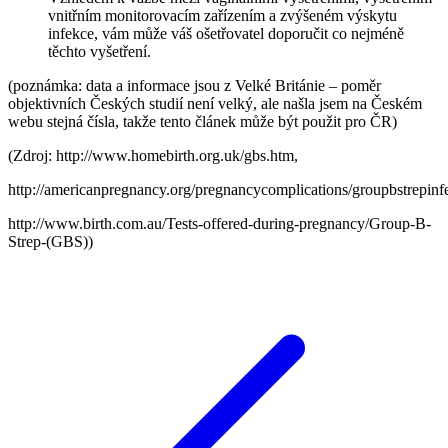
vnitřním monitorovacím zařízením a zvýšeném výskytu
infekce, vám může váš ošetřovatel doporučit co nejméně
těchto vyšetření.
(poznámka: data a informace jsou z Velké Británie – poměr
objektivních Českých studií není velký, ale našla jsem na Českém
webu stejná čísla, takže tento článek může být použit pro ČR)
(Zdroj: http://www.homebirth.org.uk/gbs.htm,
http://americanpregnancy.org/pregnancycomplications/groupbstrepinf
http://www.birth.com.au/Tests-offered-during-pregnancy/Group-B-
Strep-(GBS))