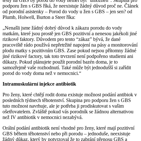
testy na GBS by porod do vody neměl být “umožněn”. Skupina pro
podporu žen s GBS říká, že neexistuje žádný důvod proč ne. Článek
od porodní asistenky – Porod do vody u žen s GBS – jen sen? od
Plumb, Holwell, Burton a Steer říka:
„Nenašli jsme žádný dobrý důvod k zákazu porodu do vody
matkám, které jsou prostě jen GBS pozitivní a nenesou jakékoli jiné
rizikové faktory. Důvodem pro tento “zákaz” bývá, že dané
pracoviště rádo používá nepřetržité napojení na pásy a monitorování
plodu matky s pozitivním GBS. Zase pokud nejsou přítomny žádné
jiné rizikové factory, tak toto trvrzení není podpořeno studiemi ani
důkazy. Pokud plánujete použít porodní bazén doma, je to
samozřejmě vaše rozhodnutí. Také může být jednodušší si zařídit
porod do vody doma než v nemocnici.“
Intramuskulární injekce antibiotik
Pro ženy, které chtějí rodit doma existuje možnost podání antibiok v
posledních týdnech těhotenství. Skupina pro podporu žen s GBS
tuto možnost navrhuje, ale je potřeba ji prodiskutovat s vašim
ošetřovatelem. Zvláště pokud vás porodník se žádnou alternativou
než IV antibiotik v nemocnici nezabývá.
Orální podání antibiotik není vhodné pro ženy, které mají pozitivní
GBS během těhotenství nebo při porodu – jednoduše, neexistuje
žádný důkaz, který by potvrzoval že to zabrání přenosu GBS a