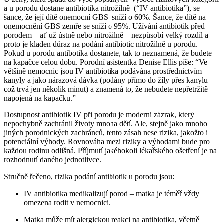
a u porodu dostane antibiotika nitrožilně (“IV antibiotika”), se
šance, že její dítě onemocní GBS sníží o 60%. Šance, že dítě na
onemocnění GBS zemře se sníží o 95%. Užívání antibiotik před
porodem – ať už ústně nebo nitrožilně – nezpůsobí velký rozdíl a
proto je kladen důraz na podání antibiotic nitrožilně u porodu.
Pokud u porodu antibotika dostanete, tak to neznamená, že budete
na kapačce celou dobu. Porodní asistentka Denise Ellis píše: “Ve
většině nemocnic jsou IV antibiotika podávána prostřednictvím
kanyly a jako nárazová dávka (podány přímo do žíly přes kanylu –
což trvá jen několik minut) a znamená to, že nebudete nepřetržitě
napojená na kapačku.”
Dostupnost antibiotik IV při porodu je moderní zázrak, který
nepochybně zachránil životy mnoha dětí. Ale, stejně jako mnoho
jiných porodnických zachránců, tento zásah nese rizika, jakožto i
potenciální výhody. Rovnováha mezi riziky a výhodami bude pro
každou rodinu odlišná. Příjmutí jakéhokoli lékařského ošetření je na
rozhodnutí daného jednotlivce.
Stručně řečeno, rizika podání antibiotik u porodu jsou:
IV antibiotika medikalizují porod – matka je téměř vždy
omezena rodit v nemocnici.
Matka může mít alergickou reakci na antibiotika, včetně