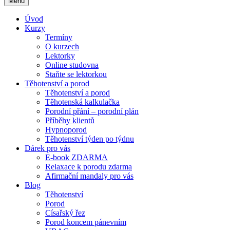
Menu
Úvod
Kurzy
Termíny
O kurzech
Lektorky
Online studovna
Staňte se lektorkou
Těhotenství a porod
Těhotenství a porod
Těhotenská kalkulačka
Porodní přání – porodní plán
Příběhy klientů
Hypnoporod
Těhotenství týden po týdnu
Dárek pro vás
E-book ZDARMA
Relaxace k porodu zdarma
Afirmační mandaly pro vás
Blog
Těhotenství
Porod
Císařský řez
Porod koncem pánevním