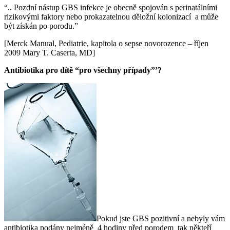
“.. Pozdní nástup GBS infekce je obecně spojován s perinatálními
rizikovými faktory nebo prokazatelnou děložní kolonizací a může
být získán po porodu.”
[Merck Manual, Pediatrie, kapitola o sepse novorozence – říjen
2009 Mary T. Caserta, MD]
Antibiotika pro dítě “pro všechny případy”’?
Pokud jste GBS pozitivní a nebyly vám
antibiotika podány nejméně 4 hodiny před porodem tak někteří