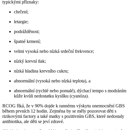
typickými příznaky:
chrčení;
letargie;
podrážděnost;
špatné krmení;
velmi vysoká nebo nízká srdeční frekvence;
nízký krevní tlak;
nízká hladina krevního cukru;
abnormální (vysoká nebo nízká teplota), a
abnormální (rychlé nebo pomalé), dýchací tempo s modráním
kůže kvůli nedostatku kyslíku (cyanóza).
RCOG říká, že v 90% dojde k rannému výskytu onemocnění GBS
během prvních 12 hodin. Zejména by se měly pozorovat děti s
rizikovými factory a také matky s pozitivním GBS, které nedostaly
antibiotika, ale děti se jeví zdravé.