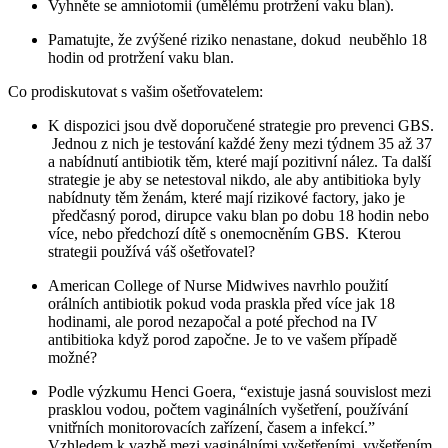
Vyhněte se amniotomii (umělému protržení vaku blan).
Pamatujte, že zvýšené riziko nenastane, dokud neuběhlo 18
hodin od protržení vaku blan.
Co prodiskutovat s vašim ošetřovatelem:
K dispozici jsou dvě doporučené strategie pro prevenci GBS.
Jednou z nich je testování každé ženy mezi týdnem 35 až 37
a nabídnutí antibiotik těm, které mají pozitivní nález. Ta další
strategie je aby se netestoval nikdo, ale aby antibitioka byly
nabídnuty těm ženám, které mají rizikové factory, jako je
předčasný porod, dirupce vaku blan po dobu 18 hodin nebo
více, nebo předchozí dítě s onemocněním GBS. Kterou
strategii používá váš ošetřovatel?
American College of Nurse Midwives navrhlo použití
orálních antibiotik pokud voda praskla před více jak 18
hodinami, ale porod nezapočal a poté přechod na IV
antibitioka když porod započne. Je to ve vašem případě
možné?
Podle výzkumu Henci Goera, “existuje jasná souvislost mezi
prasklou vodou, počtem vaginálních vyšetření, používání
vnitřních monitorovacích zařízení, časem a infekcí.”
Vzhledem k vazbě mezi vaginálními vyšetřeními, vyšetřením