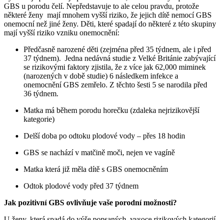
GBS u porodu čelí. Nepředstavuje to ale celou pravdu, protože
některé ženy mají mnohem vyšší riziko, že jejich dítě nemocí GBS
onemocní než jiné ženy. Děti, které spadají do některé z této skupiny
mají vyšší riziko vzniku onemocnění:
Předčasně narozené děti (zejména před 35 týdnem, ale i před
37 týdnem). Jedna nedávná studie z Velké Británie zabývající
se rizikovými faktory zjistila, že z více jak 62,000 miminek
(narozených v době studie) 6 následkem infekce a
onemocnění GBS zemřelo. Z těchto šesti 5 se narodila před
36 týdnem.
Matka má během porodu horečku (zdaleka nejrizikovější
kategorie)
Delší doba po odtoku plodové vody – přes 18 hodin
GBS se nachází v matčině moči, nejen ve vagíně
Matka která již měla dítě s GBS onemocněním
Odtok plodové vody před 37 týdnem
Jak pozitivní GBS ovlivňuje vaše porodní možnosti?
U ženy, která spadá do výše popsaných vysoce rizikových kategorií