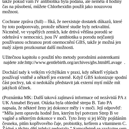
takže pokud vám IV antibiotika byla podána, ale neměla 4 hodiny
čas na působení, můžete Chlorhexidin použít jako nouzovou
možnost.
Cochrane zpráva (full) – říká, že neexistuje dostatek důkazů, které
by toto podporovaly, protože některé studie byly nekvalitní.
Nicméně, ve vyspělých zemích, kde drtivá většina porodů se
odehrává v nemocnici, jsou IV antibiotika u porodu nejčasteji
používanou ochranou proti onemocnění GBS, takže je možná jen
malý zájem prozkoumat další možnosti.
Užitečnou kapitolu o použití této metody porodními asistentkami
najdete zde:http://www.gentlebirth.org/archives/gbs.html#Lavage .
Dochází tady k velkým výchýlkám v praxi, kdy někteří výplach
používají vnitřně a někteří jen externě. Když GBS kolonizuje spodní
část pochvy, tak si nedokážu představit jak externí mytí může mít
jakýkoli účinek.
(Poznámka MK: Další taková zajímavá informace od nezávislá PA z
UK Annabel Bryant. Otázka byla ohledně strepa B. Tato PA
napsala, že některé ženy jej dokonce měly i v moči. Její odpověď:
“Měla jsem opravdu hodně žen, kterým byl potvrzen Strep B ve
vagíně a některým dokonce v moči. Tyto ženy si jej léčily pojídáním
česneku, pitím kopřivového čaje, probiotiky, kefírem a vitaminem C.
Žádné z těchto dětí infekci nedostalo.” Samozřejmě se vyskytne sem