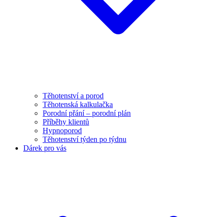
Těhotenství a porod
Těhotenská kalkulačka
Porodní přání – porodní plán
Příběhy klientů
Hypnoporod
Těhotenství týden po týdnu
Dárek pro vás