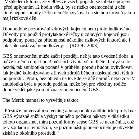
“Vzhledem k tomu, že v 90% ze všech případů se infekce projeví
před uplynutím 12 hodin věku, by se riziko onemocnění u dětí,
které nepodstoupily léčbu nemělo zvyšovat na stejnou úroveň jakou
mají rizikové děti.
Dlouhodobé pozorování zdravých kojenců není proto indikováno.
Důvody pro použití profylaktické léčby u zdravých kojenců jsou
podpořeny pouze za přítomnosti několika rizikových faktorů ale i
tak stále zůstávají nepodloženy. ” [RCOG 2003]
GBS onemocnění může začít i později, než je tato uvedená doba, a
může k němu dojít i po 3 měsících života věku dítěte. I když se to
nezdá, tak antibiotika podaná v průběhu porodu budou ovlivňovat,
jak je dítě kolonizováno z jiných zdrojů během následujících týdnů
po porodu. Proto, bez ohledu na to, kde se dítě narodí, nebo zda IV
antibiotika byla u porodu podána, může být pro všechny rodiče
dobré vědět jaké jsou příznaky onemocnění GBS.
The Merck manual to vysvětluje takto:
“Přestože univerzální screening a intrapartální antibiotická profylaxe
GBS výrazně snížila výskyt ranného-počátku nákazy v důsledku
tohoto organismu, míra pozdní formy sepse GBS se nezměnila, což
je v souladu s hypotézou, že pozdní nástup onemocnění je obvykle
získán z okolního prostředí.”