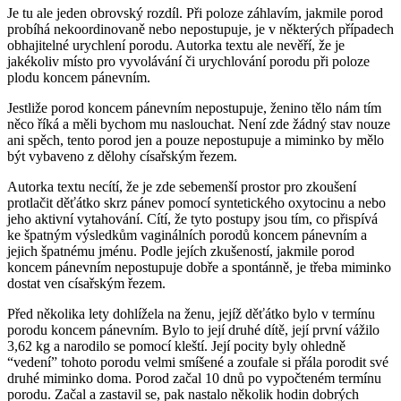
Je tu ale jeden obrovský rozdíl. Při poloze záhlavím, jakmile porod
probíhá nekoordinovaně nebo nepostupuje, je v některých případech
obhajitelné urychlení porodu. Autorka textu ale nevěří, že je
jakékoliv místo pro vyvolávání či urychlování porodu při poloze
plodu koncem pánevním.
Jestliže porod koncem pánevním nepostupuje, ženino tělo nám tím
něco říká a měli bychom mu naslouchat. Není zde žádný stav nouze
ani spěch, tento porod jen a pouze nepostupuje a miminko by mělo
být vybaveno z dělohy císařským řezem.
Autorka textu necítí, že je zde sebemenší prostor pro zkoušení
protlačit děťátko skrz pánev pomocí syntetického oxytocinu a nebo
jeho aktivní vytahování. Cítí, že tyto postupy jsou tím, co přispívá
ke špatným výsledkům vaginálních porodů koncem pánevním a
jejich špatnému jménu. Podle jejích zkušeností, jakmile porod
koncem pánevním nepostupuje dobře a spontánně, je třeba miminko
dostat ven císařským řezem.
Před několika lety dohlížela na ženu, jejíž děťátko bylo v termínu
porodu koncem pánevním. Bylo to její druhé dítě, její první vážilo
3,62 kg a narodilo se pomocí kleští. Její pocity byly ohledně
“vedení” tohoto porodu velmi smíšené a zoufale si přála porodit své
druhé miminko doma. Porod začal 10 dnů po vypočteném termínu
porodu. Začal a zastavil se, pak nastalo několik hodin dobrých