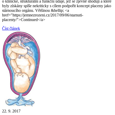
o klinické, strukturální a funkční údaje, jež se zjevně shodují a které
byly získány spíše nekriticky s cílem podpořit koncept placeny jako
stárnoucího orgánu. Většinou &hellip; <a
href="https://jemnezrozeni.cz/2017/09/06/starnuti-
placenty/">Continued</a>
Číst článek
22. 9. 2017