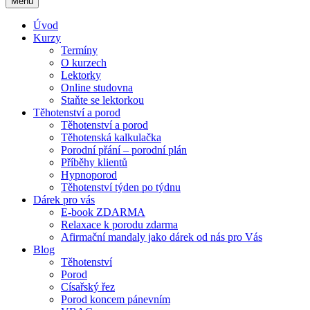
Menu
Úvod
Kurzy
Termíny
O kurzech
Lektorky
Online studovna
Staňte se lektorkou
Těhotenství a porod
Těhotenství a porod
Těhotenská kalkulačka
Porodní přání – porodní plán
Příběhy klientů
Hypnoporod
Těhotenství týden po týdnu
Dárek pro vás
E-book ZDARMA
Relaxace k porodu zdarma
Afirmační mandaly jako dárek od nás pro Vás
Blog
Těhotenství
Porod
Císařský řez
Porod koncem pánevním