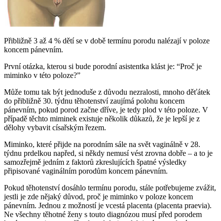
Přibližně 3 až 4 % dětí se v době termínu porodu nalézají v poloze
koncem pánevním.
První otázka, kterou si bude porodní asistentka klást je: “Proč je
miminko v této poloze?”
Může tomu tak být jednoduše z důvodu nezralosti, mnoho děťátek
do přibližně 30. týdnu těhotenství zaujímá polohu koncem
pánevním, pokud porod začne dříve, je tedy plod v této poloze. V
případě těchto miminek existuje několik důkazů, že je lepší je z
dělohy vybavit císařským řezem.
Miminko, které přijde na porodním sále na svět vaginálně v 28.
týdnu prdelkou napřed, si někdy nemusí vést zrovna dobře – a to je
samozřejmě jedním z faktorů zkreslujících špatné výsledky
připisované vaginálním porodům koncem pánevním.
Pokud těhotenství dosáhlo termínu porodu, stále potřebujeme zvážit,
jestli je zde nějaký důvod, proč je miminko v poloze koncem
pánevním. Jednou z možností je vcestá placenta (placenta praevia).
Ne všechny těhotné ženy s touto diagnózou musí před porodem