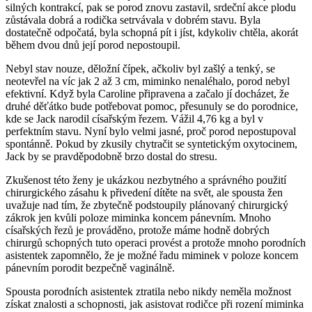
silných kontrakcí, pak se porod znovu zastavil, srdeční akce plodu
zůstávala dobrá a rodička setrvávala v dobrém stavu. Byla
dostatečně odpočatá, byla schopná pít i jíst, kdykoliv chtěla, akorát
během dvou dnů její porod nepostoupil.
Nebyl stav nouze, děložní čípek, ačkoliv byl zašlý a tenký, se
neotevřel na víc jak 2 až 3 cm, miminko nenaléhalo, porod nebyl
efektivní. Když byla Caroline připravena a začalo jí docházet, že
druhé děťátko bude potřebovat pomoc, přesunuly se do porodnice,
kde se Jack narodil císařským řezem. Vážil 4,76 kg a byl v
perfektním stavu. Nyní bylo velmi jasné, proč porod nepostupoval
spontánně. Pokud by zkusily chytračit se syntetickým oxytocinem,
Jack by se pravděpodobně brzo dostal do stresu.
Zkušenost této ženy je ukázkou nezbytného a správného použití
chirurgického zásahu k přivedení dítěte na svět, ale spousta žen
uvažuje nad tím, že zbytečně podstoupily plánovaný chirurgický
zákrok jen kvůli poloze miminka koncem pánevním. Mnoho
císařských řezů je prováděno, protože máme hodně dobrých
chirurgů schopných tuto operaci provést a protože mnoho porodních
asistentek zapomnělo, že je možné řadu miminek v poloze koncem
pánevním porodit bezpečně vaginálně.
Spousta porodních asistentek ztratila nebo nikdy neměla možnost
získat znalosti a schopnosti, jak asistovat rodičce při rození miminka