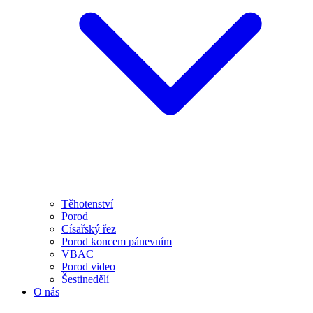
Těhotenství
Porod
Císařský řez
Porod koncem pánevním
VBAC
Porod video
Šestinedělí
O nás