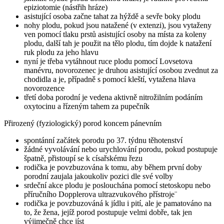
epiziotomie (nástřih hráze)
asistující osoba začne tahat za hýždě a sevře boky plodu
nohy plodu, pokud jsou natažené (v extenzi), jsou vytaženy
ven pomocí tlaku prstů asistující osoby na místa za koleny
plodu, další tah je použit na tělo plodu, tím dojde k natažení
ruk plodu za jeho hlavu
nyní je třeba vytáhnout ruce plodu pomocí Lovsetova
manévru, novorozenec je druhou asistující osobou zvednut za
chodidla a je, případně s pomocí kleští, vytažena hlava
novorozence
třetí doba porodní je vedena aktivně nitrožilním podáním
oxytocinu a řízeným tahem za pupečník
Přirozený (fyziologický) porod koncem pánevním
spontánní začátek porodu po 37. týdnu těhotenství
žádné vyvolávání nebo urychlování porodu, pokud postupuje
špatně, přistoupí se k císařskému řezu
rodička je povzbuzována k tomu, aby během první doby
porodní zaujala jakoukoliv pozici dle své volby
srdeční akce plodu je poslouchána pomocí stetoskopu nebo
příručního Dopplerova ultrazvukového přístroje¨
rodička je povzbuzováná k jídlu i pití, ale je pamatováno na
to, že žena, jejíž porod postupuje velmi dobře, tak jen
výjimečně chce jíst