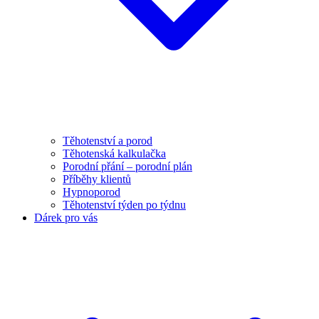
Těhotenství a porod
Těhotenská kalkulačka
Porodní přání – porodní plán
Příběhy klientů
Hypnoporod
Těhotenství týden po týdnu
Dárek pro vás