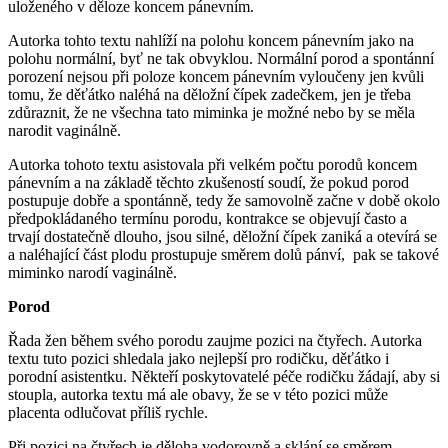
uloženého v děloze koncem pánevním.
Autorka tohto textu nahlíží na polohu koncem pánevním jako na
polohu normální, byť ne tak obvyklou. Normální porod a spontánní
porození nejsou při poloze koncem pánevním vyloučeny jen kvůli
tomu, že děťátko naléhá na děložní čípek zadečkem, jen je třeba
zdůraznit, že ne všechna tato miminka je možné nebo by se měla
narodit vaginálně.
Autorka tohoto textu asistovala při velkém počtu porodů koncem
pánevním a na základě těchto zkušeností soudí, že pokud porod
postupuje dobře a spontánně, tedy že samovolně začne v době okolo
předpokládaného termínu porodu, kontrakce se objevují často a
trvají dostatečně dlouho, jsou silné, děložní čípek zaniká a otevírá se
a naléhající část plodu prostupuje směrem dolů pánví, pak se takové
miminko narodí vaginálně.
Porod
Řada žen během svého porodu zaujme pozici na čtyřech. Autorka
textu tuto pozici shledala jako nejlepší pro rodičku, děťátko i
porodní asistentku. Někteří poskytovatelé péče rodičku žádají, aby si
stoupla, autorka textu má ale obavy, že se v této pozici může
placenta odlučovat příliš rychle.
Při pozici na čtyřech je děloha vodorovně a sklání se směrem