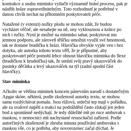
kontrakce a snahu miminko vytlačit významně brání procesu, pak je
nástřih hráze ospravedlnitelným. Toto rozhodnutí je potřebné v
danou chvíli nechat na přítomném poskytovateli péče.
Natažené (v extenzi) nožky plodu se mohou zdát, že budou
vycházet věčně, ale nesahejte na ně, ony vyklouznou a krátce po
nich i ručky. Nyní je možné na miminko sahat, poskytovat mu
jemnou podporu, ale zároveň tělíčku umožnit využít své hmotnosti,
tak se dostane bradička k hrázi. Hlavička obvykle vyjde ven i bez
dotyku, ale autorka tohoto textu věří, že je přípustné, aby
poskytovatel péče pomohl lehce ohnout hlavičku miminka do flexe
(bradičkou k hrudníčku) tak, že umístí svůj pravý ukazováček do
pusinky děťátka a levý ukazováček na týl (zadní spodní část
hlavičky).
Stav miminka
Ačkoliv se většina miminek koncem pánevním narodí s dostatečným
Apgar skóre, některá, podle zkušeností autorky textu, se mohou
sama rozdýchávat pomalu. Jsou růžová, srdeční tep mají v pořádku,
ale za svalové napětí a reakci na podráždění často získají jen jeden
bod a spontánně nedýchají. Je tedy důležité mít po ruce ambuvak s
maskou, v nemocnici mít nachystané resuscitační zařízení. Podle
autorčiných zkušeností je zhruba minuta používání ambuvaku s
maskou vše, co je potřeba, aby novorozenec začal dýchat. Je