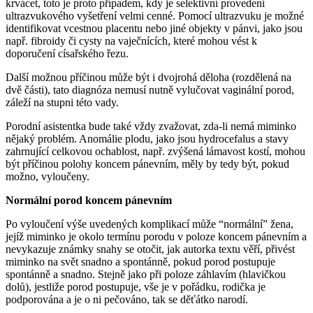
krvácet, toto je proto případem, kdy je selektivní provedení
ultrazvukového vyšetření velmi cenné. Pomocí ultrazvuku je možné
identifikovat vcestnou placentu nebo jiné objekty v pánvi, jako jsou
např. fibroidy či cysty na vaječnících, které mohou vést k
doporučení císařského řezu.
Další možnou příčinou může být i dvojrohá děloha (rozdělená na
dvě části), tato diagnóza nemusí nutně vylučovat vaginální porod,
záleží na stupni této vady.
Porodní asistentka bude také vždy zvažovat, zda-li nemá miminko
nějaký problém. Anomálie plodu, jako jsou hydrocefalus a stavy
zahrnující celkovou ochablost, např. zvýšená lámavost kostí, mohou
být příčinou polohy koncem pánevním, měly by tedy být, pokud
možno, vyloučeny.
Normální porod koncem pánevním
Po vyloučení výše uvedených komplikací může “normální” žena,
jejíž miminko je okolo termínu porodu v poloze koncem pánevním a
nevykazuje známky snahy se otočit, jak autorka textu věří, přivést
miminko na svět snadno a spontánně, pokud porod postupuje
spontánně a snadno. Stejně jako při poloze záhlavím (hlavičkou
dolů), jestliže porod postupuje, vše je v pořádku, rodička je
podporována a je o ni pečováno, tak se děťátko narodí.