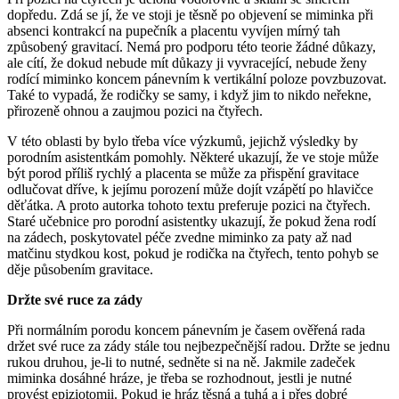
dopředu. Zdá se jí, že ve stoji je těsně po objevení se miminka při
absenci kontrakcí na pupečník a placentu vyvíjen mírný tah
způsobený gravitací. Nemá pro podporu této teorie žádné důkazy,
ale cítí, že dokud nebude mít důkazy ji vyvracející, nebude ženy
rodící miminko koncem pánevním k vertikální poloze povzbuzovat.
Také to vypadá, že rodičky se samy, i když jim to nikdo neřekne,
přirozeně ohnou a zaujmou pozici na čtyřech.
V této oblasti by bylo třeba více výzkumů, jejichž výsledky by
porodním asistentkám pomohly. Některé ukazují, že ve stoje může
být porod příliš rychlý a placenta se může za přispění gravitace
odlučovat dříve, k jejímu porození může dojít vzápětí po hlavičce
děťátka. A proto autorka tohoto textu preferuje pozici na čtyřech.
Staré učebnice pro porodní asistentky ukazují, že pokud žena rodí
na zádech, poskytovatel péče zvedne miminko za paty až nad
matčinu stydkou kost, pokud je rodička na čtyřech, tento pohyb se
děje působením gravitace.
Držte své ruce za zády
Při normálním porodu koncem pánevním je časem ověřená rada
držet své ruce za zády stále tou nejbezpečnější radou. Držte se jednu
rukou druhou, je-li to nutné, sedněte si na ně. Jakmile zadeček
miminka dosáhné hráze, je třeba se rozhodnout, jestli je nutné
provést epiziotomii. Pokud je hráz těsná a tuhá a i přes dobré