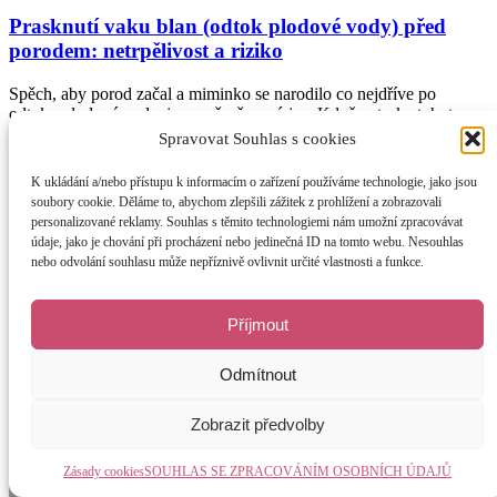
Prasknutí vaku blan (odtok plodové vody) před
porodem: netrpělivost a riziko
Spěch, aby porod začal a miminko se narodilo co nejdříve po
odtoku plodové vody, je poměrně nový jev. Když autorka tohoto
textu v roce 2001 získala kvalifikaci, standardní nemocniční
Spravovat Souhlas s cookies
doporučení (ve Velké Británii) pro ženy, jimž samovolně prasknul
vak blan a odtekla plodová voda (a vše ostatní bylo v pořádku),
K ukládání a/nebo přístupu k informacím o zařízení používáme technologie, jako jsou
znělo: &#8220;Pokud se porod nespustí &hellip; <a
soubory cookie. Děláme to, abychom zlepšili zážitek z prohlížení a zobrazovali
href="https://jemnezrozeni.cz/2017/09/22/prasknuti-vaku-blan-
personalizované reklamy. Souhlas s těmito technologiemi nám umožní zpracovávat
odtok-plodove-vody-pred-porodem-netrpelivost-a-
údaje, jako je chování při procházení nebo jedinečná ID na tomto webu. Nesouhlas
riziko/">Continued</a>
nebo odvolání souhlasu může nepříznivě ovlivnit určité vlastnosti a funkce.
Číst článek
Příjmout
Odmítnout
Zobrazit předvolby
Zásady cookies
SOUHLAS SE ZPRACOVÁNÍM OSOBNÍCH ÚDAJŮ