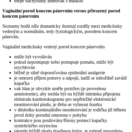
mějte nachystaný ambuvak s maskou
Vaginální porod koncem pánevním versus přirozený porod
koncem pánevním
Seznamy bodů níže dramaticky ilustrují rozdíly mezi medicínsky
vedeným a normálním, tedy fyziologickým, porodem koncem
pánevím.
Vaginální medicínsky vedený porod koncem pánevním
může být vyvoláván
pokud nepostupuje nebo postupuje pomalu, může být
urychlován
běžně je silně doporučována epidurální analgezie
je omezen příjem potravy a nápojů, tudíž se nitrožilně zavádí
kapačka
vak blan je obvykle uměle protržen (je provedena
amniotomie), aby mohla být na hýždě miminka připojena
elektroda kardiotokogramu pro nepřetržité elektronické
monitorování plodu, je třeba se vyhnout šourku
v důsledku kontinuálního monitorování je rodička již během
první doby porodní omezena v pohybu
kontrakce jsou posilovány/řízeny pomocí kapačky
syntetického oxytocinu
jakmile hýždě plodu dosáhnou hráze, je rutinně provedena