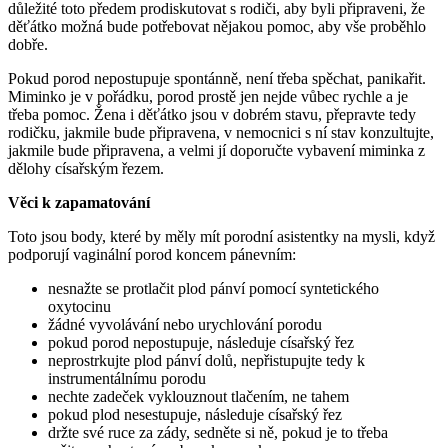
důležité toto předem prodiskutovat s rodiči, aby byli připraveni, že
děťátko možná bude potřebovat nějakou pomoc, aby vše proběhlo
dobře.
Pokud porod nepostupuje spontánně, není třeba spěchat, panikařit.
Miminko je v pořádku, porod prostě jen nejde vůbec rychle a je
třeba pomoc. Žena i děťátko jsou v dobrém stavu, přepravte tedy
rodičku, jakmile bude připravena, v nemocnici s ní stav konzultujte,
jakmile bude připravena, a velmi jí doporučte vybavení miminka z
dělohy císařským řezem.
Věci k zapamatování
Toto jsou body, které by měly mít porodní asistentky na mysli, když
podporují vaginální porod koncem pánevním:
nesnažte se protlačit plod pánví pomocí syntetického
oxytocinu
žádné vyvolávání nebo urychlování porodu
pokud porod nepostupuje, následuje císařský řez
neprostrkujte plod pánví dolů, nepřistupujte tedy k
instrumentálnímu porodu
nechte zadeček vyklouznout tlačením, ne tahem
pokud plod nesestupuje, následuje císařský řez
držte své ruce za zády, sedněte si ně, pokud je to třeba