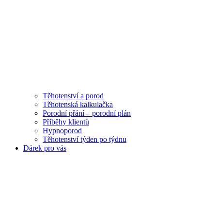
Těhotenství a porod
Těhotenská kalkulačka
Porodní přání – porodní plán
Příběhy klientů
Hypnoporod
Těhotenství týden po týdnu
Dárek pro vás