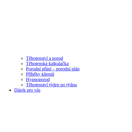
Těhotenství a porod
Těhotenská kalkulačka
Porodní přání – porodní plán
Příběhy klientů
Hypnoporod
Těhotenství týden po týdnu
Dárek pro vás