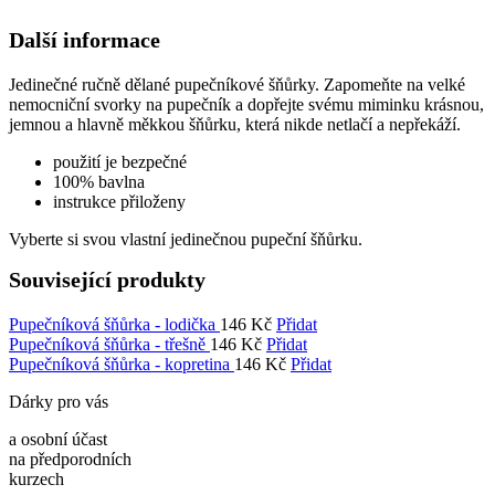
množství
Další informace
Jedinečné ručně dělané pupečníkové šňůrky. Zapomeňte na velké
nemocniční svorky na pupečník a dopřejte svému miminku krásnou,
jemnou a hlavně měkkou šňůrku, která nikde netlačí a nepřekáží.
použití je bezpečné
100% bavlna
instrukce přiloženy
Vyberte si svou vlastní jedinečnou pupeční šňůrku.
Související produkty
Pupečníková šňůrka - lodička
146
Kč
Přidat
Pupečníková šňůrka - třešně
146
Kč
Přidat
Pupečníková šňůrka - kopretina
146
Kč
Přidat
Dárky pro vás
a osobní účast
na předporodních
kurzech