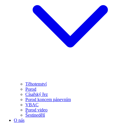
Těhotenství
Porod
Císařský řez
Porod koncem pánevním
VBAC
Porod video
Šestinedělí
O nás