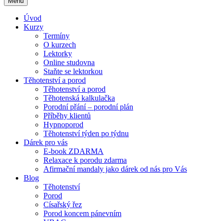
Menu
Úvod
Kurzy
Termíny
O kurzech
Lektorky
Online studovna
Staňte se lektorkou
Těhotenství a porod
Těhotenství a porod
Těhotenská kalkulačka
Porodní přání – porodní plán
Příběhy klientů
Hypnoporod
Těhotenství týden po týdnu
Dárek pro vás
E-book ZDARMA
Relaxace k porodu zdarma
Afirmační mandaly jako dárek od nás pro Vás
Blog
Těhotenství
Porod
Císařský řez
Porod koncem pánevním