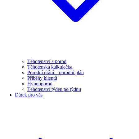
Těhotenství a porod
Těhotenská kalkulačka
Porodní přání – porodní plán
Příběhy klientů
Hypnoporod
Těhotenství týden po týdnu
Dárek pro vás