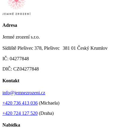
Adresa
Jemné zrození s.r.o.
Sídliště Plešivec 378, Plešivec 381 01 Český Krumlov
IČ: 04277848
DIČ: CZ04277848
Kontakt
info@jemnezrozeni.cz
+420 736 413 036
(Michaela)
+420 724 127 520
(Draha)
Nabídka