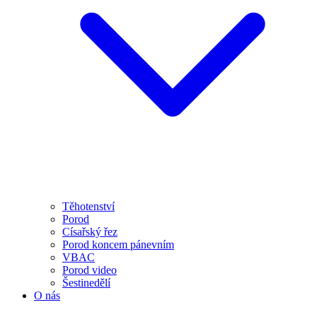
Těhotenství
Porod
Císařský řez
Porod koncem pánevním
VBAC
Porod video
Šestinedělí
O nás