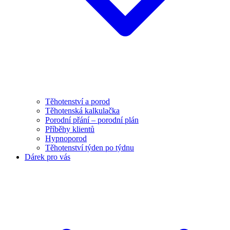
Těhotenství a porod
Těhotenská kalkulačka
Porodní přání – porodní plán
Příběhy klientů
Hypnoporod
Těhotenství týden po týdnu
Dárek pro vás