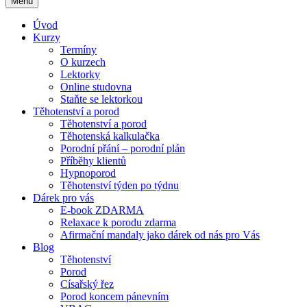
Menu
Úvod
Kurzy
Termíny
O kurzech
Lektorky
Online studovna
Staňte se lektorkou
Těhotenství a porod
Těhotenství a porod
Těhotenská kalkulačka
Porodní přání – porodní plán
Příběhy klientů
Hypnoporod
Těhotenství týden po týdnu
Dárek pro vás
E-book ZDARMA
Relaxace k porodu zdarma
Afirmační mandaly jako dárek od nás pro Vás
Blog
Těhotenství
Porod
Císařský řez
Porod koncem pánevním