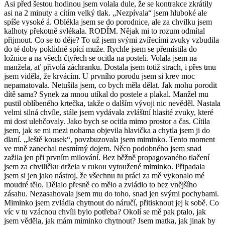
Asi před šestou hodinou jsem volala dule, že se kontrakce zkrátily
asi na 2 minuty a cítím velký tlak. „Nezpívala“ jsem hluboké ale
spíše vysoké á. Oblékla jsem se do porodnice, ale za chvilku jsem
kalhoty překotně svlékala. RODÍM. Nějak mi to rozum odmítal
přijmout. Co se to děje? To už jsem svými zvířecími zvuky vzbudila
do té doby poklidně spící muže. Rychle jsem se přemístila do
ložnice a na všech čtyřech se ocitla na posteli. Volala jsem na
manžela, ať přivolá záchranku. Dostala jsem totiž strach, i přes tmu
jsem viděla, že krvácím. U prvního porodu jsem si krev moc
nepamatovala. Netušila jsem, co bych měla dělat. Jak mohu porodit
dítě sama? Synek za mnou utíkal do postele a plakal. Manžel mu
pustil oblíbeného krtečka, takže o dalším vývoji nic nevěděl. Nastala
velmi silná chvíle, stále jsem vydávala zvláštní hlasité zvuky, které
mi dost ulehčovaly. Jako bych se ocitla mimo prostor a čas. Cítila
jsem, jak se mi mezi nohama objevila hlavička a chytla jsem ji do
dlaní. „Ještě kousek“, povzbuzovala jsem miminko. Tento moment
ve mně zanechal nesmírný dojem. Něco podobného jsem snad
zažila jen při prvním milování. Bez běžně propagovaného tlačení
jsem za chviličku držela v rukou vytoužené miminko. Připadala
jsem si jen jako nástroj, že všechnu tu práci za mě vykonalo mé
moudré tělo. Dělalo přesně co mělo a zvládlo to bez vnějšího
zásahu. Nezasahovala jsem mu do toho, snad jen svými pochybami.
Miminko jsem zvládla chytnout do náručí, přitisknout jej k sobě. Co
víc v tu vzácnou chvíli bylo potřeba? Okolí se mě pak ptalo, jak
jsem věděla, jak mám miminko chytnout? Jsem matka, jak jinak by