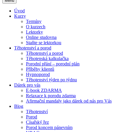
Menu
Úvod
Kurzy
Termíny
O kurzech
Lektorky
Online studovna
Staňte se lektorkou
Těhotenství a porod
Těhotenství a porod
Těhotenská kalkulačka
Porodní přání – porodní plán
Příběhy klientů
Hypnoporod
Těhotenství týden po týdnu
Dárek pro vás
E-book ZDARMA
Relaxace k porodu zdarma
Afirmační mandaly jako dárek od nás pro Vás
Blog
Těhotenství
Porod
Císařský řez
Porod koncem pánevním