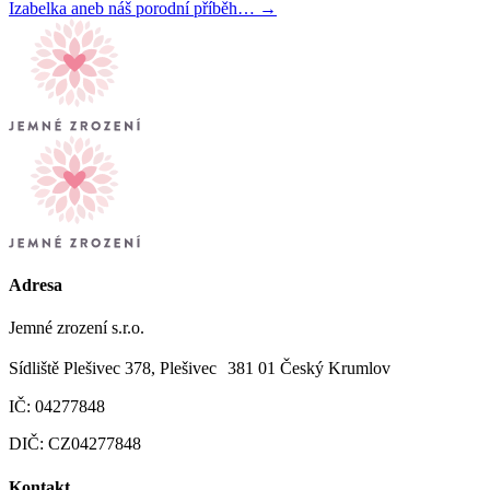
Izabelka aneb náš porodní příběh… →
Adresa
Jemné zrození s.r.o.
Sídliště Plešivec 378, Plešivec 381 01 Český Krumlov
IČ: 04277848
DIČ: CZ04277848
Kontakt