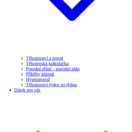
Těhotenství a porod
Těhotenská kalkulačka
Porodní přání – porodní plán
Příběhy klientů
Hypnoporod
Těhotenství týden po týdnu
Dárek pro vás