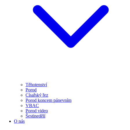
Těhotenství
Porod
Císařský řez
Porod koncem pánevním
VBAC
Porod video
Šestinedělí
O nás