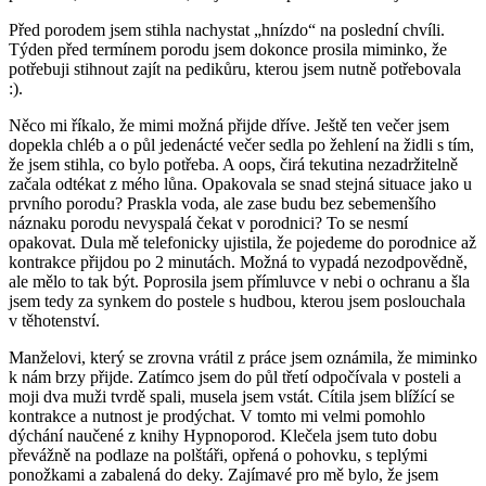
Před porodem jsem stihla nachystat „hnízdo“ na poslední chvíli.
Týden před termínem porodu jsem dokonce prosila miminko, že
potřebuji stihnout zajít na pedikůru, kterou jsem nutně potřebovala
:).
Něco mi říkalo, že mimi možná přijde dříve. Ještě ten večer jsem
dopekla chléb a o půl jedenácté večer sedla po žehlení na židli s tím,
že jsem stihla, co bylo potřeba. A oops, čirá tekutina nezadržitelně
začala odtékat z mého lůna. Opakovala se snad stejná situace jako u
prvního porodu? Praskla voda, ale zase budu bez sebemenšího
náznaku porodu nevyspalá čekat v porodnici? To se nesmí
opakovat. Dula mě telefonicky ujistila, že pojedeme do porodnice až
kontrakce přijdou po 2 minutách. Možná to vypadá nezodpovědně,
ale mělo to tak být. Poprosila jsem přímluvce v nebi o ochranu a šla
jsem tedy za synkem do postele s hudbou, kterou jsem poslouchala
v těhotenství.
Manželovi, který se zrovna vrátil z práce jsem oznámila, že miminko
k nám brzy přijde. Zatímco jsem do půl třetí odpočívala v posteli a
moji dva muži tvrdě spali, musela jsem vstát. Cítila jsem blížící se
kontrakce a nutnost je prodýchat. V tomto mi velmi pomohlo
dýchání naučené z knihy Hypnoporod. Klečela jsem tuto dobu
převážně na podlaze na polštáři, opřená o pohovku, s teplými
ponožkami a zabalená do deky. Zajímavé pro mě bylo, že jsem