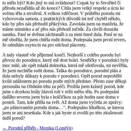
to mělo být? Kdo jiný to má zvládnout? Copak by to Stvořitel či
příroda nezařídila až do konce? Cítila jsem velký respekt a úctu ke
svému tělu a stvoření. A velkou vděčnost. V průběhu porodu mi
vyhovovala samota, z praktických důvodů mi teď chyběl někdo,
kdo by přes nás přehodil přikrývku. Zavolala jsem na manžela, že
máme miminko a ať přes nás přehodí ručník. Za chvíli dorazila
sanitka. Paní se dvěma záchranáři a za nimi hned dula. Paní se na
mě obořila, že jsem chtěla rodit doma. Podepsala jsem první revers,
že odmítám oxytocin na pro odchod placenty.
A tady vlastně vše příjemné končí. Nejhorší z celého porodu byl
převoz do porodnice, který mě dost bolel. Sestřičky v porodnici byly
moc milé, ale opět mladá doktorka, která mě ošetřovala, mi nevěřila,
že jsem nechtěla rodit doma. Taška do porodnice, porodní plán a
dula nebyly důkazy k porodu v porodnici. Opět porod neproběhl
kvůli událostem po porodu podle mých představ. Přesto zase děkuji
personálu na Obilním trhu za péči. Prožila jsem krásný porod, kde
jsme s dcerkou hrály hlavní roli v režii mého těla. Po podepsání
dalšího reversu jsem byla s holčičkou za pár hodin zase doma v
posteli. Tam, kde přišla na svět. Až doma jsem vyčetla ze zprávy:
„po plánovaném porodu doma…“. Podepsáno lékařkou, se kterou
jsem se ani nesetkala. Kde a jak byste si zvolili po této zkušenosti
další porod?
← Porodní příběh - Monika (Londýn)