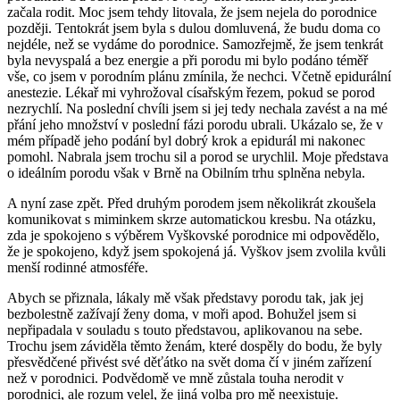
začala rodit. Moc jsem tehdy litovala, že jsem nejela do porodnice
později. Tentokrát jsem byla s dulou domluvená, že budu doma co
nejdéle, než se vydáme do porodnice. Samozřejmě, že jsem tenkrát
byla nevyspalá a bez energie a při porodu mi bylo podáno téměř
vše, co jsem v porodním plánu zmínila, že nechci. Včetně epidurální
anestezie. Lékař mi vyhrožoval císařským řezem, pokud se porod
nezrychlí. Na poslední chvíli jsem si jej tedy nechala zavést a na mé
přání jeho množství v poslední fázi porodu ubrali. Ukázalo se, že v
mém případě jeho podání byl dobrý krok a epidurál mi nakonec
pomohl. Nabrala jsem trochu sil a porod se urychlil. Moje představa
o ideálním porodu však v Brně na Obilním trhu splněna nebyla.
A nyní zase zpět. Před druhým porodem jsem několikrát zkoušela
komunikovat s miminkem skrze automatickou kresbu. Na otázku,
zda je spokojeno s výběrem Vyškovské porodnice mi odpovědělo,
že je spokojeno, když jsem spokojená já. Vyškov jsem zvolila kvůli
menší rodinné atmosféře.
Abych se přiznala, lákaly mě však představy porodu tak, jak jej
bezbolestně zažívají ženy doma, v moři apod. Bohužel jsem si
nepřipadala v souladu s touto představou, aplikovanou na sebe.
Trochu jsem záviděla těmto ženám, které dospěly do bodu, že byly
přesvědčené přivést své děťátko na svět doma čí v jiném zařízení
než v porodnici. Podvědomě ve mně zůstala touha nerodit v
porodnici, ale rozum velel, že jiná volba pro mě neexistuje.