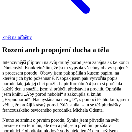
Zpět na příběhy
Rození aneb propojení ducha a těla
Intenzivnější přípravu na svůj druhý porod jsem zahájila až ke konci
těhotenství. Konkrétně tím, že jsem vypsala všechny obavy spojené
s procesem porodu. Obavy jsem pak spálila s kusem papíru, na
kterém jich bylo požehnaně. Naopak jsem pak vytvořila popis
porodu tak, jak jej chci prožít. Papír formátu A4 jsem si pročítala
každý den a snažila jsem si průběh představit a procítit. Oprášila
jsem knihu „Aby porod nebolel“ a zakoupila si knihu
„Hypnoporod“. Nachystána na den „D“, s pomocí těchto knih, jsem
věřila, že prožiji krásný porod. Zúčastnila jsem se též přednášky
francouzského osvíceného porodníka Michela Odenta.
Nutno se zmínit o prvním porodu. Synka jsem přivedla na svět
přesně v den termínu, ale den a půl jsem před tím prožila v
porodnici. Od odtoku plodové vody utekl téměř den, než jsem