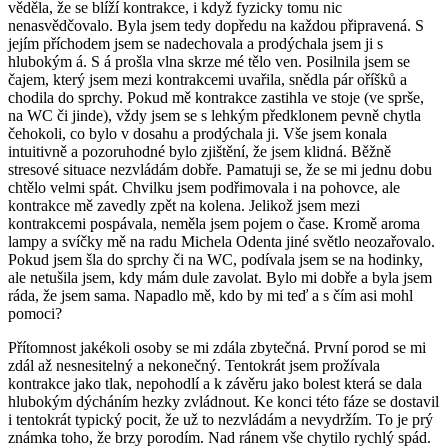
věděla, že se blíží kontrakce, i když fyzicky tomu nic
nenasvědčovalo. Byla jsem tedy dopředu na každou připravená. S
jejím příchodem jsem se nadechovala a prodýchala jsem ji s
hlubokým á. S á prošla vlna skrze mé tělo ven. Posilnila jsem se
čajem, který jsem mezi kontrakcemi uvařila, snědla pár oříšků a
chodila do sprchy. Pokud mě kontrakce zastihla ve stoje (ve sprše,
na WC či jinde), vždy jsem se s lehkým předklonem pevně chytla
čehokoli, co bylo v dosahu a prodýchala ji. Vše jsem konala
intuitivně a pozoruhodné bylo zjištění, že jsem klidná. Běžně
stresové situace nezvládám dobře. Pamatuji se, že se mi jednu dobu
chtělo velmi spát. Chvilku jsem podřimovala i na pohovce, ale
kontrakce mě zavedly zpět na kolena. Jelikož jsem mezi
kontrakcemi pospávala, neměla jsem pojem o čase. Kromě aroma
lampy a svíčky mě na radu Michela Odenta jiné světlo neozařovalo.
Pokud jsem šla do sprchy či na WC, podívala jsem se na hodinky,
ale netušila jsem, kdy mám dule zavolat. Bylo mi dobře a byla jsem
ráda, že jsem sama. Napadlo mě, kdo by mi teď a s čím asi mohl
pomoci?
Přítomnost jakékoli osoby se mi zdála zbytečná. První porod se mi
zdál až nesnesitelný a nekonečný. Tentokrát jsem prožívala
kontrakce jako tlak, nepohodlí a k závěru jako bolest která se dala
hlubokým dýcháním hezky zvládnout. Ke konci této fáze se dostavil
i tentokrát typický pocit, že už to nezvládám a nevydržím. To je prý
známka toho, že brzy porodím. Nad ránem vše chytilo rychlý spád.