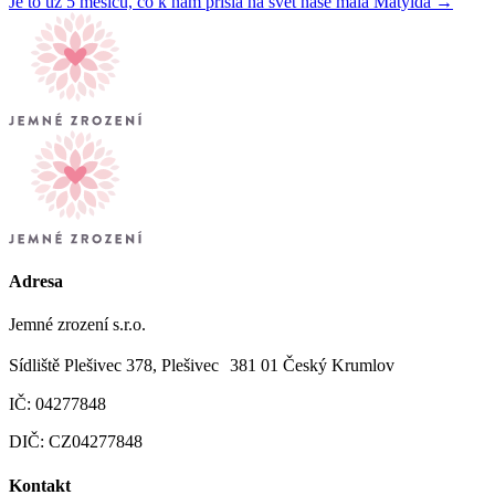
Je to už 5 měsíců, co k nám přišla na svět naše malá Matylda →
Adresa
Jemné zrození s.r.o.
Sídliště Plešivec 378, Plešivec 381 01 Český Krumlov
IČ: 04277848
DIČ: CZ04277848
Kontakt