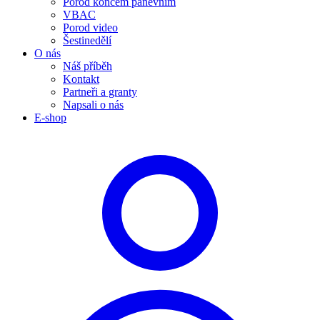
Porod koncem pánevním
VBAC
Porod video
Šestinedělí
O nás
Náš příběh
Kontakt
Partneři a granty
Napsali o nás
E-shop