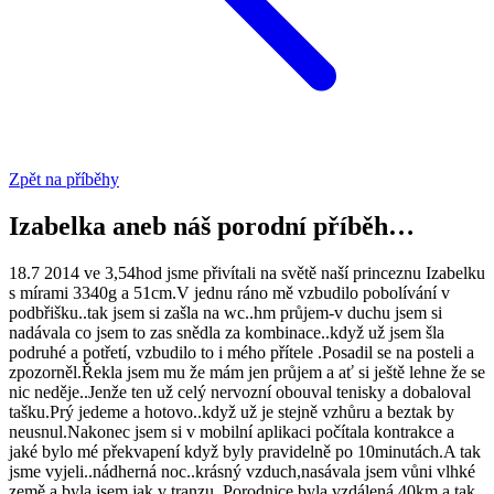
Zpět na příběhy
Izabelka aneb náš porodní příběh…
18.7 2014 ve 3,54hod jsme přivítali na světě naší princeznu Izabelku
s mírami 3340g a 51cm.V jednu ráno mě vzbudilo pobolívání v
podbřišku..tak jsem si zašla na wc..hm průjem-v duchu jsem si
nadávala co jsem to zas snědla za kombinace..když už jsem šla
podruhé a potřetí, vzbudilo to i mého přítele .Posadil se na posteli a
zpozorněl.Řekla jsem mu že mám jen průjem a ať si ještě lehne že se
nic neděje..Jenže ten už celý nervozní obouval tenisky a dobaloval
tašku.Prý jedeme a hotovo..když už je stejně vzhůru a beztak by
neusnul.Nakonec jsem si v mobilní aplikaci počítala kontrakce a
jaké bylo mé překvapení když byly pravidelně po 10minutách.A tak
jsme vyjeli..nádherná noc..krásný vzduch,nasávala jsem vůni vlhké
země a byla jsem jak v tranzu..Porodnice byla vzdálená 40km a tak