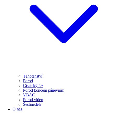
Těhotenství
Porod
Císařský řez
Porod koncem pánevním
VBAC
Porod video
Šestinedělí
O nás