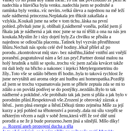
nadechla a hlavička byla venku..nadechla jsem se podruhé a
ramínka byly venku..víc nevím..velká úleva a najednou na mě leží
naše nádherná princezna.Neplakala jen třikrát zakašlala a
vzlykla..Koukali jsme na sebe v tom tichu..láska na první
pohled..přivítali jsme ji, oblíbali jí,nádherně voněla, pořád jsem jí
říkala jak je nádherná a jak moc jsme se na ní těšili a ona na nás jen
koukala.Myslím že i slzy dojetí byly.Za chvilku se přisála a
najednou se odloučila placenta..Tatínek byl vyzván přestřihnout
šňůru.Nechali nás spolu celé dvě hodiny..lékař přišel až po
porodu..zkontrolovat můj stav- bez nástřihu,žádné vnitřní ani vnější
poranění..pogratuloval nám a šel zas pryč.Partner dostal malou na
holý hrudník a tulili se spolu..trochu víc jsem začala krvácet takže
mi dali ledy na břicho a nakonec i injekci Metylergometrinu do
žíly..Toto vše se událo během tří hodin..byla to taková rychlost že
jsme nevytáhli ani aroma oleje ani hudbu ani homeopatika.Později
až jsem se trochu vzpamatovala jsem se přítele zeptala zda se mi to
zdálo a on povídá podívej se do postýlky..nezdálo.Bylo to tak
nádherné a poklidné..vše probíhalo tak jak jsem si přála a jak bylo v
porodním přání.Respektovali vše.Zrození je obrovský zázrak a
štěstí.. jsem plná energie a štěstí.Děkuji tímto zejména Míše za její
kurzy a její pohled na těhotenství a porody..dala mi sílu vzepřít se
některým věcem a najít v sobě ženu,která věří že své dítě umí
porodit a ne že ji bude porozeno.Jsem jiná a silnější. Míšo díky!
← Rození aneb propojení ducha a těla