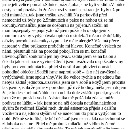
jsme jeli velice pomalu.Silnice prázná,oba jsme byli v klidu.V půlce
cesty se mi pozdávalo že čas mezi vlnami se zkracuje..byly už po
pěti minutách..tak jsme trošku zrychlili.Na parkovišti před
nemocnicí už byly po 2,5minutách a palce na nohou už se mi
kroutily.Pomaličku jsme se došourali na příjem.Natočili mi
monitor,sepsaly se papíry..to už jsem požádala o odpojení z
monitoru a vlny vydýchávala opřená o stolek..Trošku mě dráždily
otázky porodní asistentky- typu jaké máte alergie? Vše má přece
napsané v těhu průkazce proběhlo mi hlavou.Konečně výslech za
námi..přesunuli nás na porodní pokoj.Tam se mi konečně
ulevilo..přítmí soukromí jen my dva.Usadila jsem se na balon a
čekala jak se situace vyvine.Chvíli jsem uvažovala o sprše,ale vlny
byly po dvou minutách a přítel si nestihl ani převléct domácí
pohodlné oblečení.Seděli jsme naproti sobě – já o něj zavěšená a
vydýchávali jsme spolu vlny.Vše šlo velice rychle a najednou čas
nebyla žádná jednotka..uzavřela jsem se v sobě a když jsem procitla
tak jsem zjistila že jsme v porodnici již dvě hodiny..měla jsem dojem
že je to deset minut.Náhle jsem ucítila dole zvláštní pocit,myslela
jsem že mi praskla voda..Asistentka mě požádala zda se může
podívat na lůžku – jak jsem se na něj dostala netuším,najednou
slyším že rodíme!!!Začal ruch..druhá asistentka přijela s dalším
vozíkem a najednou slyším ať se nadechnu do plic a vydýchnu to
dolů..Pěkně se to říká,ale hůř dělá..ať jsem se snažila nadechnout se
zhluboka ne a ne..Přítel mě probral- miláčku už vidím ty černé
vlásky co sis přála aby malá měla..To mě tak povzbudilo že jsem se