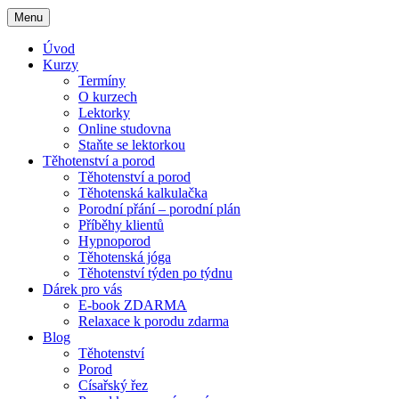
Menu
Úvod
Kurzy
Termíny
O kurzech
Lektorky
Online studovna
Staňte se lektorkou
Těhotenství a porod
Těhotenství a porod
Těhotenská kalkulačka
Porodní přání – porodní plán
Příběhy klientů
Hypnoporod
Těhotenská jóga
Těhotenství týden po týdnu
Dárek pro vás
E-book ZDARMA
Relaxace k porodu zdarma
Blog
Těhotenství
Porod
Císařský řez