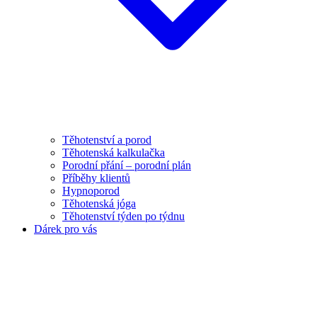
Těhotenství a porod
Těhotenská kalkulačka
Porodní přání – porodní plán
Příběhy klientů
Hypnoporod
Těhotenská jóga
Těhotenství týden po týdnu
Dárek pro vás