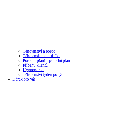
Těhotenství a porod
Těhotenská kalkulačka
Porodní přání – porodní plán
Příběhy klientů
Hypnoporod
Těhotenství týden po týdnu
Dárek pro vás