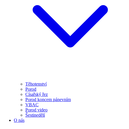
Těhotenství
Porod
Císařský řez
Porod koncem pánevním
VBAC
Porod video
Šestinedělí
O nás