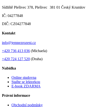
Sídliště Plešivec 378, Plešivec 381 01 Český Krumlov
IČ: 04277848
DIČ: CZ04277848
Kontakt
info@jemnezrozeni.cz
+420 736 413 036
(Michaela)
+420 724 127 520
(Draha)
Nabídka
Online studovna
Staňte se lektorkou
E-book ZDARMA
Právní informace
Obchodní podmínky