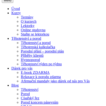
Menu
Úvod
Kurzy
Termíny
O kurzech
Lektorky
Online studovna
Staňte se lektorkou
Těhotenství a porod
Těhotenství a porod
Těhotenská kalkulačka
Porodní přání – porodní plán
Příběhy klientů
Hypnoporod
Těhotenství týden po týdnu
Dárek pro vás
E-book ZDARMA
Relaxace k porodu zdarma
Afirmační mandaly jako dárek od nás pro Vás
Blog
Těhotenství
Porod
Císařský řez
Porod koncem pánevním