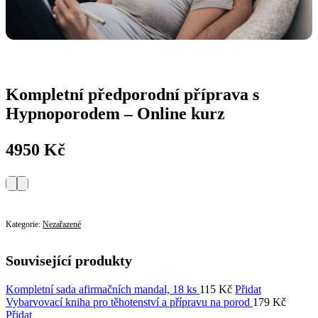
Kompletní předporodní příprava s
Hypnoporodem – Online kurz
4950
Kč
Přidat do košíku
Kompletní
předporodní
příprava
Kategorie:
Nezařazené
s
Hypnoporodem
-
Související produkty
Online
kurz
Kompletní sada afirmačních mandal, 18 ks
115
Kč
Přidat
množství
Vybarvovací kniha pro těhotenství a přípravu na porod
179
Kč
Přidat