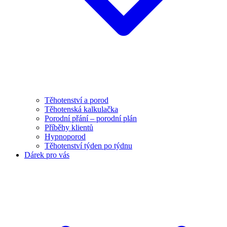
Těhotenství a porod
Těhotenská kalkulačka
Porodní přání – porodní plán
Příběhy klientů
Hypnoporod
Těhotenství týden po týdnu
Dárek pro vás