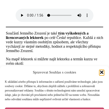
Součástí Jemného Zrození je také
tým vyškolených a
licencovaných lektorek
po celé České republice. Každá z nich
vede kurzy vlastním osobitým způsobem, ale všechny
vycházejí ze stejné metodiky, hodnot a respektujícího přístupu
Jemného Zrození.
Na mapě lektorek si můžete najít lektorku a termín kurzu ve
svém okolí:
Najít lektorku ve svém okolí
Spravovat Souhlas s cookies
K ukládání a/nebo přístupu k informacím o zařízení používáme technologie, jako jsou
soubory cookie. Děláme to, abychom zlepšili zážitek z prohlížení a zobrazovali
personalizované reklamy. Souhlas s těmito technologiemi nám umožní zpracovávat
Zpět na Kurz
údaje, jako je chování při procházení nebo jedinečná ID na tomto webu. Nesouhlas
nebo odvolání souhlasu může nepříznivě ovlivnit určité vlastnosti a funkce.