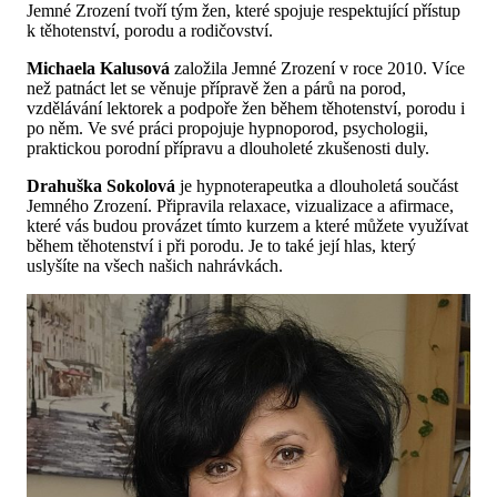
Jemné Zrození tvoří tým žen, které spojuje respektující přístup
k těhotenství, porodu a rodičovství.
Michaela Kalusová
založila Jemné Zrození v roce 2010. Více
než patnáct let se věnuje přípravě žen a párů na porod,
vzdělávání lektorek a podpoře žen během těhotenství, porodu i
po něm. Ve své práci propojuje hypnoporod, psychologii,
praktickou porodní přípravu a dlouholeté zkušenosti duly.
Drahuška Sokolová
je hypnoterapeutka a dlouholetá součást
Jemného Zrození. Připravila relaxace, vizualizace a afirmace,
které vás budou provázet tímto kurzem a které můžete využívat
během těhotenství i při porodu. Je to také její hlas, který
uslyšíte na všech našich nahrávkách.