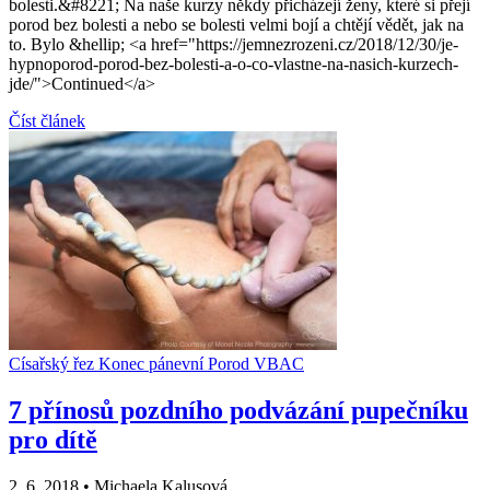
bolesti.&#8221; Na naše kurzy někdy přicházejí ženy, které si přejí
porod bez bolesti a nebo se bolesti velmi bojí a chtějí vědět, jak na
to. Bylo &hellip; <a href="https://jemnezrozeni.cz/2018/12/30/je-
hypnoporod-porod-bez-bolesti-a-o-co-vlastne-na-nasich-kurzech-
jde/">Continued</a>
Číst článek
Císařský řez
Konec pánevní
Porod
VBAC
7 přínosů pozdního podvázání pupečníku
pro dítě
2. 6. 2018
•
Michaela Kalusová