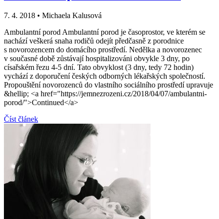
7. 4. 2018
•
Michaela Kalusová
Ambulantní porod Ambulantní porod je časoprostor, ve kterém se
nachází veškerá snaha rodičů odejít předčasně z porodnice
s novorozencem do domácího prostředí. Nedělka a novorozenec
v současné době zůstávají hospitalizováni obvykle 3 dny, po
císařském řezu 4-5 dní. Tato obvyklost (3 dny, tedy 72 hodin)
vychází z doporučení českých odborných lékařských společností.
Propouštění novorozenců do vlastního sociálního prostředí upravuje
&hellip; <a href="https://jemnezrozeni.cz/2018/04/07/ambulantni-
porod/">Continued</a>
Číst článek