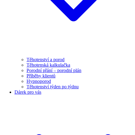
Těhotenství a porod
Těhotenská kalkulačka
Porodní přání – porodní plán
Příběhy klientů
Hypnoporod
Těhotenství týden po týdnu
Dárek pro vás