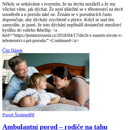
Někdy se setkáváme s tvrzením, že na dechu nezáleží a že my
všichni víme, jak dýchat. Že není důležité se v těhotenství na dech
soustředit a u porodu také ne. Ženám se v porodnicích často
doporučuje, aby dýchaly zrychleně a plytce. Když se nad tím
zamyslíte, je jasné, že toto dýchání nepřináší dostatečné množství
kyslíku do vašeho &hellip; <a
href="https://jemnezrozeni.cz/2018/04/17/dech-v-nasem-zivote-v-
tehotenstvi-i-pri-porodu/">Continued</a>
Číst článek
Porod
Šestinedělí
Ambulantní porod – rodiče na tahu