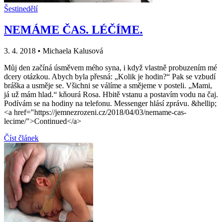
Šestinedělí
NEMÁME ČAS. LÉČÍME.
3. 4. 2018
•
Michaela Kalusová
Můj den začíná úsměvem mého syna, i když vlastně probuzením mé
dcery otázkou. Abych byla přesná: „Kolik je hodin?“ Pak se vzbudí
bráška a usměje se. Všichni se válíme a smějeme v posteli. „Mami,
já už mám hlad.“ kňourá Rosa. Hbitě vstanu a postavím vodu na čaj.
Podívám se na hodiny na telefonu. Messenger hlásí zprávu. &hellip;
<a href="https://jemnezrozeni.cz/2018/04/03/nemame-cas-
lecime/">Continued</a>
Číst článek