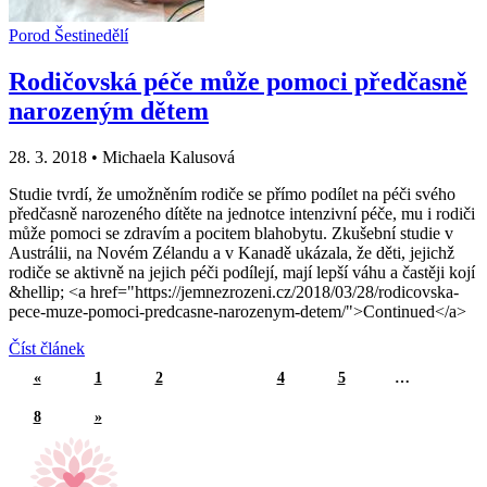
Porod
Šestinedělí
Rodičovská péče může pomoci předčasně
narozeným dětem
28. 3. 2018
•
Michaela Kalusová
Studie tvrdí, že umožněním rodiče se přímo podílet na péči svého
předčasně narozeného dítěte na jednotce intenzivní péče, mu i rodiči
může pomoci se zdravím a pocitem blahobytu. Zkušební studie v
Austrálii, na Novém Zélandu a v Kanadě ukázala, že děti, jejichž
rodiče se aktivně na jejich péči podílejí, mají lepší váhu a častěji kojí
&hellip; <a href="https://jemnezrozeni.cz/2018/03/28/rodicovska-
pece-muze-pomoci-predcasne-narozenym-detem/">Continued</a>
Číst článek
«
1
2
3
4
5
…
8
»