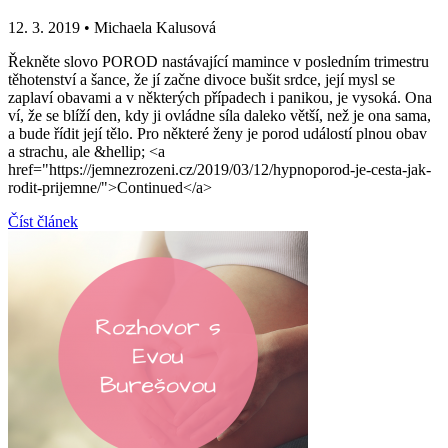
12. 3. 2019
•
Michaela Kalusová
Řekněte slovo POROD nastávající mamince v posledním trimestru
těhotenství a šance, že jí začne divoce bušit srdce, její mysl se
zaplaví obavami a v některých případech i panikou, je vysoká. Ona
ví, že se blíží den, kdy ji ovládne síla daleko větší, než je ona sama,
a bude řídit její tělo. Pro některé ženy je porod událostí plnou obav
a strachu, ale &hellip; <a
href="https://jemnezrozeni.cz/2019/03/12/hypnoporod-je-cesta-jak-
rodit-prijemne/">Continued</a>
Číst článek