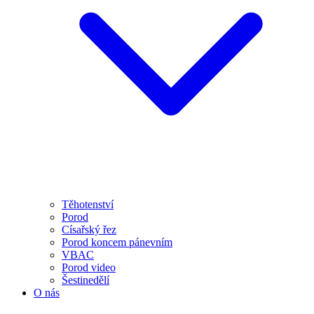
Těhotenství
Porod
Císařský řez
Porod koncem pánevním
VBAC
Porod video
Šestinedělí
O nás