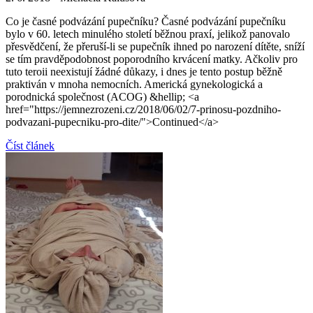
Co je časné podvázání pupečníku? Časné podvázání pupečníku
bylo v 60. letech minulého století běžnou praxí, jelikož panovalo
přesvědčení, že přeruší-li se pupečník ihned po narození dítěte, sníží
se tím pravděpodobnost poporodního krvácení matky. Ačkoliv pro
tuto teroii neexistují žádné důkazy, i dnes je tento postup běžně
praktiván v mnoha nemocních. Americká gynekologická a
porodnická společnost (ACOG) &hellip; <a
href="https://jemnezrozeni.cz/2018/06/02/7-prinosu-pozdniho-
podvazani-pupecniku-pro-dite/">Continued</a>
Číst článek