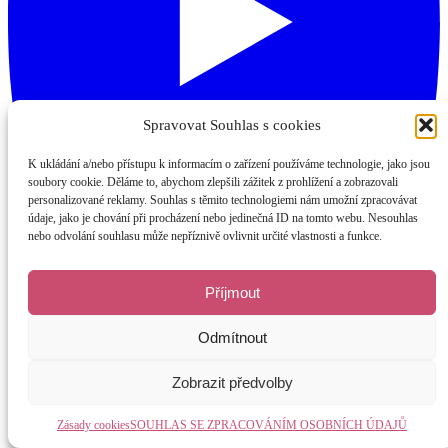
Spravovat Souhlas s cookies
K ukládání a/nebo přístupu k informacím o zařízení používáme technologie, jako jsou
soubory cookie. Děláme to, abychom zlepšili zážitek z prohlížení a zobrazovali
personalizované reklamy. Souhlas s těmito technologiemi nám umožní zpracovávat
údaje, jako je chování při procházení nebo jedinečná ID na tomto webu. Nesouhlas
nebo odvolání souhlasu může nepříznivě ovlivnit určité vlastnosti a funkce.
Příjmout
Odmítnout
Zobrazit předvolby
Zásady cookies
SOUHLAS SE ZPRACOVÁNÍM OSOBNÍCH ÚDAJŮ