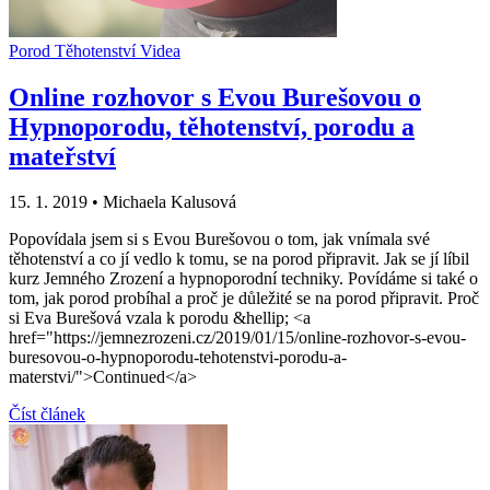
Porod
Těhotenství
Videa
Online rozhovor s Evou Burešovou o
Hypnoporodu, těhotenství, porodu a
mateřství
15. 1. 2019
•
Michaela Kalusová
Popovídala jsem si s Evou Burešovou o tom, jak vnímala své
těhotenství a co jí vedlo k tomu, se na porod připravit. Jak se jí líbil
kurz Jemného Zrození a hypnoporodní techniky. Povídáme si také o
tom, jak porod probíhal a proč je důležité se na porod připravit. Proč
si Eva Burešová vzala k porodu &hellip; <a
href="https://jemnezrozeni.cz/2019/01/15/online-rozhovor-s-evou-
buresovou-o-hypnoporodu-tehotenstvi-porodu-a-
materstvi/">Continued</a>
Číst článek