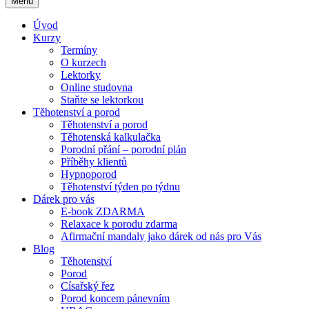
Menu
Úvod
Kurzy
Termíny
O kurzech
Lektorky
Online studovna
Staňte se lektorkou
Těhotenství a porod
Těhotenství a porod
Těhotenská kalkulačka
Porodní přání – porodní plán
Příběhy klientů
Hypnoporod
Těhotenství týden po týdnu
Dárek pro vás
E-book ZDARMA
Relaxace k porodu zdarma
Afirmační mandaly jako dárek od nás pro Vás
Blog
Těhotenství
Porod
Císařský řez
Porod koncem pánevním