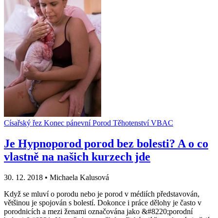
Císařský řez
Konec pánevní
Porod
Těhotenství
VBAC
Je Hypnoporod porod bez bolesti? A o co
vlastně na našich kurzech jde
30. 12. 2018
•
Michaela Kalusová
Když se mluví o porodu nebo je porod v médiích představován,
většinou je spojován s bolestí. Dokonce i práce dělohy je často v
porodnicích a mezi ženami označována jako &#8220;porodní