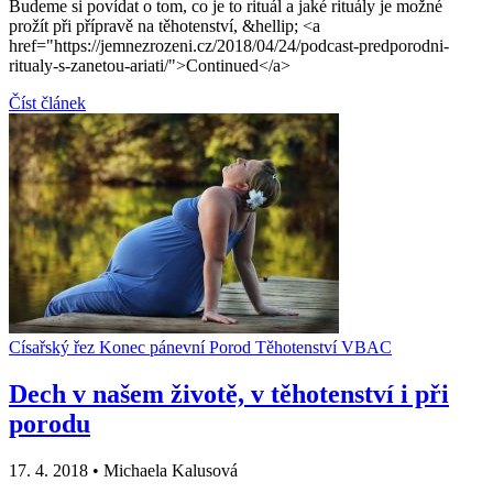
Budeme si povídat o tom, co je to rituál a jaké rituály je možné
prožít při přípravě na těhotenství, &hellip; <a
href="https://jemnezrozeni.cz/2018/04/24/podcast-predporodni-
ritualy-s-zanetou-ariati/">Continued</a>
Číst článek
Císařský řez
Konec pánevní
Porod
Těhotenství
VBAC
Dech v našem životě, v těhotenství i při
porodu
17. 4. 2018
•
Michaela Kalusová