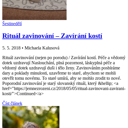
Šestinedělí
Rituál zavinování – Zavírání kostí
5. 5. 2018
•
Michaela Kalusová
Rituál zavinování (nejen po porodu) / Zavírání kostí. Péče a vědomý
dotek uzdravují Naslouchání, plná pozornost, láskyplná péče a
vědomý dotek uzdravují duši i tělo ženy. Zavinováním posbíráme
dary a poklady minulosti, uzavřeme to staré, abychom se mohli
otevřít tomu novému. To staré umírá, aby se mohlo zrodit to nové.
Poporodní zavinování je starý slovanský rituál, který &hellip; <a
href="https://jemnezrozeni.cz/2018/05/05/ritual-zavinovani-zavirani-
kosti/">Continued</a>
Číst článek