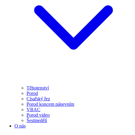
Těhotenství
Porod
Císařský řez
Porod koncem pánevním
VBAC
Porod video
Šestinedělí
O nás