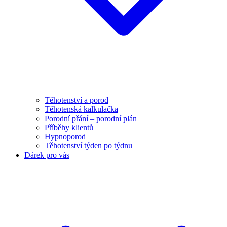
Těhotenství a porod
Těhotenská kalkulačka
Porodní přání – porodní plán
Příběhy klientů
Hypnoporod
Těhotenství týden po týdnu
Dárek pro vás