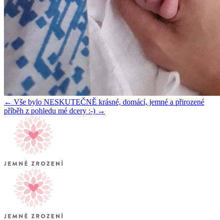
← Vše bylo NESKUTEČNĚ krásné, domácí, jemné a přirozené
příběh z pohledu mé dcery :-) →