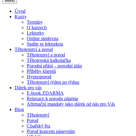
Menu
Úvod
Kurzy
Termíny
O kurzech
Lektorky
Online studovna
Staňte se lektorkou
Těhotenství a porod
Těhotenství a porod
Těhotenská kalkulačka
Porodní přání – porodní plán
Příběhy klientů
Hypnoporod
Těhotenství týden po týdnu
Dárek pro vás
E-book ZDARMA
Relaxace k porodu zdarma
Afirmační mandaly jako dárek od nás pro Vás
Blog
Těhotenství
Porod
Císařský řez
Porod koncem pánevním