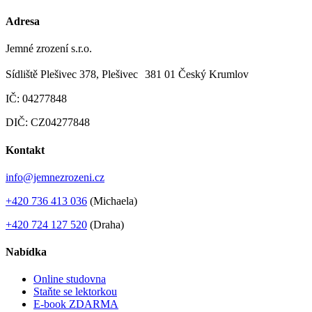
Adresa
Jemné zrození s.r.o.
Sídliště Plešivec 378, Plešivec 381 01 Český Krumlov
IČ: 04277848
DIČ: CZ04277848
Kontakt
info@jemnezrozeni.cz
+420 736 413 036
(Michaela)
+420 724 127 520
(Draha)
Nabídka
Online studovna
Staňte se lektorkou
E-book ZDARMA