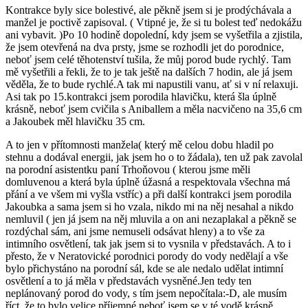
Kontrakce byly sice bolestivé, ale pěkně jsem si je prodýchávala a
manžel je poctivě zapisoval. ( Vtipné je, že si tu bolest teď nedokážu
ani vybavit. )Po 10 hodině dopolední, kdy jsem se vyšetřila a zjistila,
že jsem otevřená na dva prsty, jsme se rozhodli jet do porodnice,
neboť jsem celé těhotenství tušila, že můj porod bude rychlý. Tam
mě vyšetřili a řekli, že to je tak ještě na dalších 7 hodin, ale já jsem
věděla, že to bude rychlé.A tak mi napustili vanu, ať si v ní relaxuji.
Asi tak po 15.kontrakci jsem porodila hlavičku, která šla úplně
krásně, neboť jsem cvičila s Aniballem a měla nacvičeno na 35,6 cm
a Jakoubek měl hlavičku 35 cm.
A to jen v přítomnosti manžela( který mě celou dobu hladil po
stehnu a dodával energii, jak jsem ho o to žádala), ten už pak zavolal
na porodní asistentku paní Trhoňovou ( kterou jsme měli
domluvenou a která byla úplně úžasná a respektovala všechna má
přání a ve všem mi vyšla vstříc) a při další kontrakci jsem porodila
Jakoubka a sama jsem si ho vzala, nikdo mi na něj nesahal a nikdo
nemluvil ( jen já jsem na něj mluvila a on ani nezaplakal a pěkně se
rozdýchal sám, ani jsme nemuseli odsávat hleny) a to vše za
intimního osvětlení, tak jak jsem si to vysnila v představách. A to i
přesto, že v Neratovické porodnici porody do vody nedělají a vše
bylo přichystáno na porodní sál, kde se ale nedalo udělat intimní
osvětlení a to já měla v představách vysněné.Jen tedy ten
neplánovaný porod do vody, s tím jsem nepočítala:-D, ale musím
říct, že to bylo velice příjemné neboť jsem se v té vodě krásně