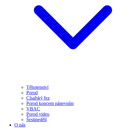
Těhotenství
Porod
Císařský řez
Porod koncem pánevním
VBAC
Porod video
Šestinedělí
O nás