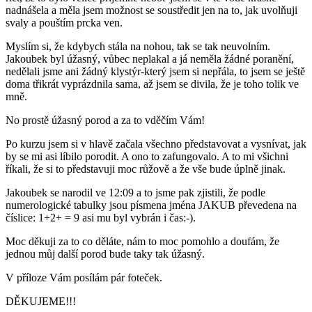
nadnášela a měla jsem možnost se soustředit jen na to, jak uvolňuji
svaly a pouštím prcka ven.
Myslím si, že kdybych stála na nohou, tak se tak neuvolním.
Jakoubek byl úžasný, vůbec neplakal a já neměla žádné poranění,
nedělali jsme ani žádný klystýr-který jsem si nepřála, to jsem se ještě
doma třikrát vyprázdnila sama, až jsem se divila, že je toho tolik ve
mně.
No prostě úžasný porod a za to vděčím Vám!
Po kurzu jsem si v hlavě začala všechno představovat a vysnívat, jak
by se mi asi líbilo porodit. A ono to zafungovalo. A to mi všichni
říkali, že si to představuji moc růžově a že vše bude úplně jinak.
Jakoubek se narodil ve 12:09 a to jsme pak zjistili, že podle
numerologické tabulky jsou písmena jména JAKUB převedena na
číslice: 1+2+ = 9 asi mu byl vybrán i čas:-).
Moc děkuji za to co děláte, nám to moc pomohlo a doufám, že
jednou můj další porod bude taky tak úžasný.
V příloze Vám posílám pár foteček.
DĚKUJEME!!!