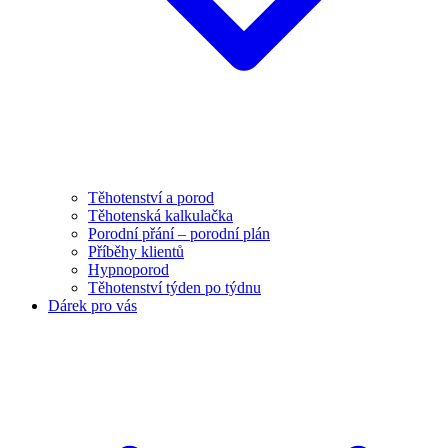
Těhotenství a porod
Těhotenská kalkulačka
Porodní přání – porodní plán
Příběhy klientů
Hypnoporod
Těhotenství týden po týdnu
Dárek pro vás