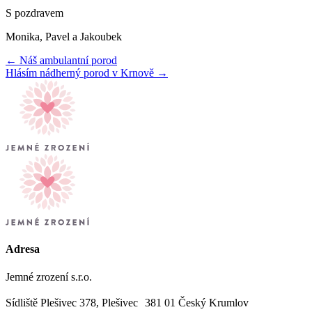
S pozdravem
Monika, Pavel a Jakoubek
← Náš ambulantní porod
Hlásím nádherný porod v Krnově →
Adresa
Jemné zrození s.r.o.
Sídliště Plešivec 378, Plešivec 381 01 Český Krumlov