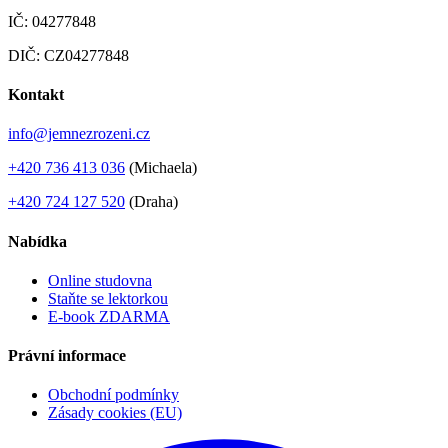
IČ: 04277848
DIČ: CZ04277848
Kontakt
info@jemnezrozeni.cz
+420 736 413 036
(Michaela)
+420 724 127 520
(Draha)
Nabídka
Online studovna
Staňte se lektorkou
E-book ZDARMA
Právní informace
Obchodní podmínky
Zásady cookies (EU)