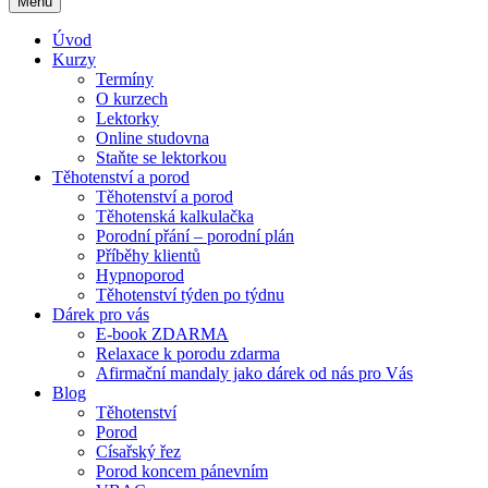
Menu
Úvod
Kurzy
Termíny
O kurzech
Lektorky
Online studovna
Staňte se lektorkou
Těhotenství a porod
Těhotenství a porod
Těhotenská kalkulačka
Porodní přání – porodní plán
Příběhy klientů
Hypnoporod
Těhotenství týden po týdnu
Dárek pro vás
E-book ZDARMA
Relaxace k porodu zdarma
Afirmační mandaly jako dárek od nás pro Vás
Blog
Těhotenství
Porod
Císařský řez
Porod koncem pánevním