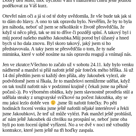
Dobrý den Míšo, moc bychom Vám s manželem chtěli ještě jednou
poděkovat za Váš kurz.
Otevřel nám oči a já si od té doby uvědomila, že vše bude tak jak si
to dám do hlavy. A ono to tak opravdu bylo. Nevěřím, že by to byla
jen náhoda, neboť už jsem se několikrát v životě přesvědčila, že
když si něco přeji, tak se mi to dříve či později splní. A takový byl i
můj porod našeho malého Jakoubka.Můj porod byl úžasný a hned
bych si ho dala znovu. Byl skoro takový, jaký jsem si ho
představovala. A taky jsem se přesvědčila o tom, že ty naše
miminka, které v sobě nosíme na nás opravdu reagují a vnímají nás.
Jen ve zkratce:Všechno to začalo už v sobotu 24.11. kdy bylo venku
nádherně a manžel si přál nafotit ještě pár foteček mého bříška. Já už
14 dní předtím jsem si každý den přála, aby Jakoubek vylezl, ale
podvědomě jsem si říkala, že to manželovi nemůžeme udělat, když
on tak toužil nafotit nás v podzimní krajině ( čekali jsme na pěkné
počasí:-)). Po výborném obídku, kdy jsem slavnostně prostřela stůl a
udělala steaky z urugvayské svíčkové na počest Jakoubka, aby se
mu jaksi lezlo dobře ven
,jsme šli nafotit fotečky. Po pěti
hodinách focení venku jsme ještě nafotili nějaké interiérové a řekli
jsme Jakoubkovi, že teď už může vylézt. Pak manžel ještě prohlásil,
ať nám ještě Jakoubek dá chvilku na prospání se, neboť jsme oba
byli po tom focení úplně vyřízení. No a ve dvě v noci mě vzbudily
kontrakce, které jsem ještě na tři hoďky zaspala.