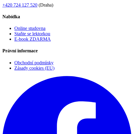
+420 724 127 520
(Draha)
Nabídka
Online studovna
Staňte se lektorkou
E-book ZDARMA
Právní informace
Obchodní podmínky
Zásady cookies (EU)