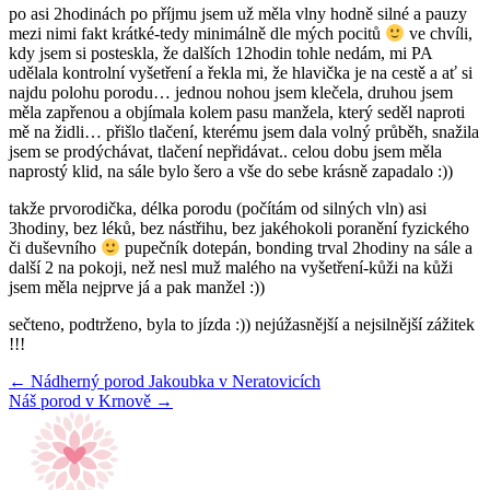
po asi 2hodinách po příjmu jsem už měla vlny hodně silné a pauzy
mezi nimi fakt krátké-tedy minimálně dle mých pocitů
ve chvíli,
kdy jsem si posteskla, že dalších 12hodin tohle nedám, mi PA
udělala kontrolní vyšetření a řekla mi, že hlavička je na cestě a ať si
najdu polohu porodu… jednou nohou jsem klečela, druhou jsem
měla zapřenou a objímala kolem pasu manžela, který seděl naproti
mě na židli… přišlo tlačení, kterému jsem dala volný průběh, snažila
jsem se prodýchávat, tlačení nepřidávat.. celou dobu jsem měla
naprostý klid, na sále bylo šero a vše do sebe krásně zapadalo :))
takže prvorodička, délka porodu (počítám od silných vln) asi
3hodiny, bez léků, bez nástřihu, bez jakéhokoli poranění fyzického
či duševního
pupečník dotepán, bonding trval 2hodiny na sále a
další 2 na pokoji, než nesl muž malého na vyšetření-kůži na kůži
jsem měla nejprve já a pak manžel :))
sečteno, podtrženo, byla to jízda :)) nejúžasnější a nejsilnější zážitek
!!!
← Nádherný porod Jakoubka v Neratovicích
Náš porod v Krnově →