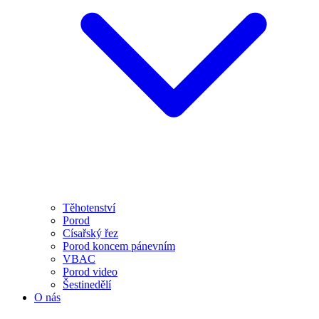
Těhotenství
Porod
Císařský řez
Porod koncem pánevním
VBAC
Porod video
Šestinedělí
O nás