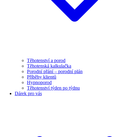
Těhotenství a porod
Těhotenská kalkulačka
Porodní přání – porodní plán
Příběhy klientů
Hypnoporod
Těhotenství týden po týdnu
Dárek pro vás