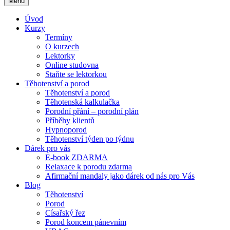
Menu
Úvod
Kurzy
Termíny
O kurzech
Lektorky
Online studovna
Staňte se lektorkou
Těhotenství a porod
Těhotenství a porod
Těhotenská kalkulačka
Porodní přání – porodní plán
Příběhy klientů
Hypnoporod
Těhotenství týden po týdnu
Dárek pro vás
E-book ZDARMA
Relaxace k porodu zdarma
Afirmační mandaly jako dárek od nás pro Vás
Blog
Těhotenství
Porod
Císařský řez
Porod koncem pánevním