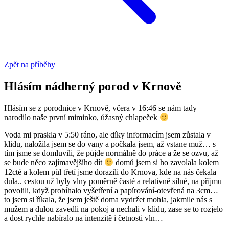
Zpět na příběhy
Hlásím nádherný porod v Krnově
​Hlásím se z porodnice v Krnově, včera v 16:46 se nám tady
narodilo naše první miminko, úžasný chlapeček
Voda mi praskla v 5:50 ráno, ale díky informacím jsem zůstala v
klidu, naložila jsem se do vany a počkala jsem, až vstane muž… s
tím jsme se domluvili, že půjde normálně do práce a že se ozvu, až
se bude něco zajímavějšího dít
domů jsem si ho zavolala kolem
12cté a kolem půl třetí jsme dorazili do Krnova, kde na nás čekala
dula.. cestou už byly vlny poměrně časté a relativně silné, na příjmu
povolili, když probíhalo vyšetření a papírování-otevřená na 3cm…
to jsem si říkala, že jsem ještě doma vydržet mohla, jakmile nás s
mužem a dulou zavedli na pokoj a nechali v klidu, zase se to rozjelo
a dost rychle nabíralo na intenzitě i četnosti vln…