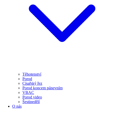
Těhotenství
Porod
Císařský řez
Porod koncem pánevním
VBAC
Porod video
Šestinedělí
O nás