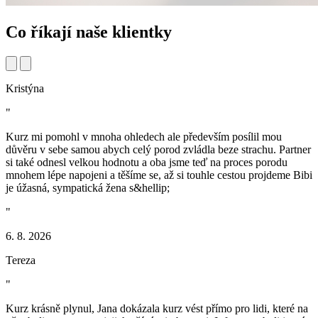
Co říkají
naše klientky
Kristýna
"
Kurz mi pomohl v mnoha ohledech ale především posílil mou
důvěru v sebe samou abych celý porod zvládla beze strachu. Partner
si také odnesl velkou hodnotu a oba jsme teď na proces porodu
mnohem lépe napojeni a těšíme se, až si touhle cestou projdeme Bibi
je úžasná, sympatická žena s&hellip;
"
6. 8. 2026
Tereza
"
Kurz krásně plynul, Jana dokázala kurz vést přímo pro lidi, které na