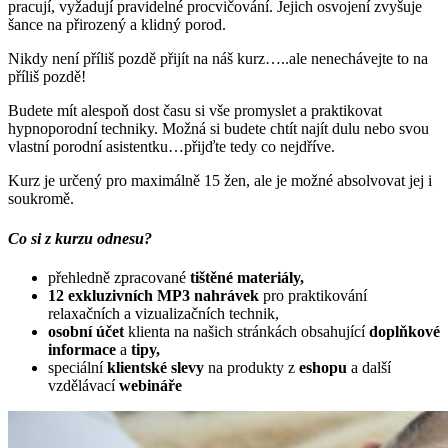
pracují, vyžadují pravidelné procvičování. Jejich osvojení zvyšuje
šance na přirozený a klidný porod.
Nikdy není příliš pozdě přijít na náš kurz…..ale nenechávejte to na
příliš pozdě!
Budete mít alespoň dost času si vše promyslet a praktikovat
hypnoporodní techniky. Možná si budete chtít najít dulu nebo svou
vlastní porodní asistentku…přijďte tedy co nejdříve.
Kurz je určený pro maximálně 15 žen, ale je možné absolvovat jej i
soukromě.
Co si z kurzu odnesu?
přehledně zpracované
tištěné materiály,
12 exkluzivních MP3 nahrávek
pro praktikování
relaxačních a vizualizačních technik,
osobní účet
klienta na našich stránkách obsahující
doplňkové
informace
a
tipy,
speciální
klientské slevy
na produkty z
eshopu
a další
vzdělávací
webináře