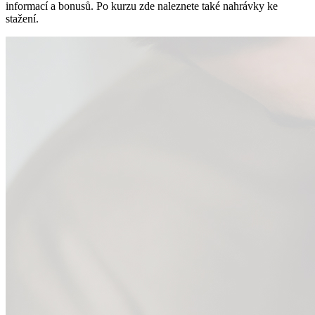
informací a bonusů. Po kurzu zde naleznete také nahrávky ke
stažení.