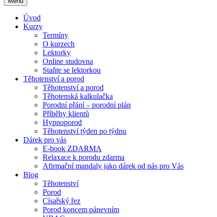
Menu
Úvod
Kurzy
Termíny
O kurzech
Lektorky
Online studovna
Staňte se lektorkou
Těhotenství a porod
Těhotenství a porod
Těhotenská kalkulačka
Porodní přání – porodní plán
Příběhy klientů
Hypnoporod
Těhotenství týden po týdnu
Dárek pro vás
E-book ZDARMA
Relaxace k porodu zdarma
Afirmační mandaly jako dárek od nás pro Vás
Blog
Těhotenství
Porod
Císařský řez
Porod koncem pánevním