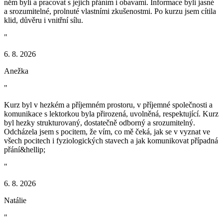
něm byli a pracovat s jejich přáním i obavami. Informace byli jasné
a srozumitelné, prolnuté vlastními zkušenostmi. Po kurzu jsem cítila
klid, důvěru i vnitřní sílu.
"
6. 8. 2026
Anežka
"
Kurz byl v hezkém a příjemném prostoru, v příjemné společnosti a
komunikace s lektorkou byla přirozená, uvolněná, respektující. Kurz
byl hezky strukturovaný, dostatečně odborný a srozumitelný.
Odcházela jsem s pocitem, že vím, co mě čeká, jak se v vyznat ve
všech pocitech i fyziologických stavech a jak komunikovat případná
přání&hellip;
"
6. 8. 2026
Natálie
"