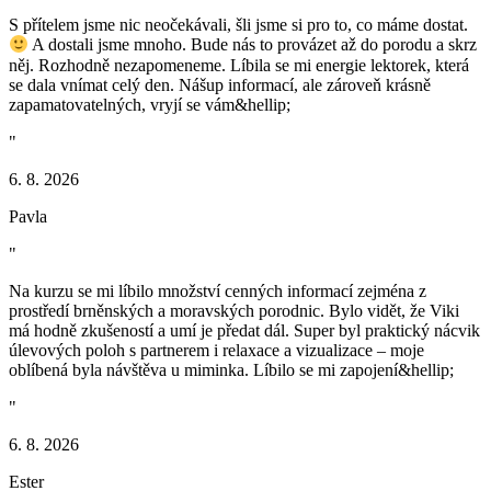
S přítelem jsme nic neočekávali, šli jsme si pro to, co máme dostat.
A dostali jsme mnoho. Bude nás to provázet až do porodu a skrz
něj. Rozhodně nezapomeneme. Líbila se mi energie lektorek, která
se dala vnímat celý den. Nášup informací, ale zároveň krásně
zapamatovatelných, vryjí se vám&hellip;
"
6. 8. 2026
Pavla
"
Na kurzu se mi líbilo množství cenných informací zejména z
prostředí brněnských a moravských porodnic. Bylo vidět, že Viki
má hodně zkušeností a umí je předat dál. Super byl praktický nácvik
úlevových poloh s partnerem i relaxace a vizualizace – moje
oblíbená byla návštěva u miminka. Líbilo se mi zapojení&hellip;
"
6. 8. 2026
Ester