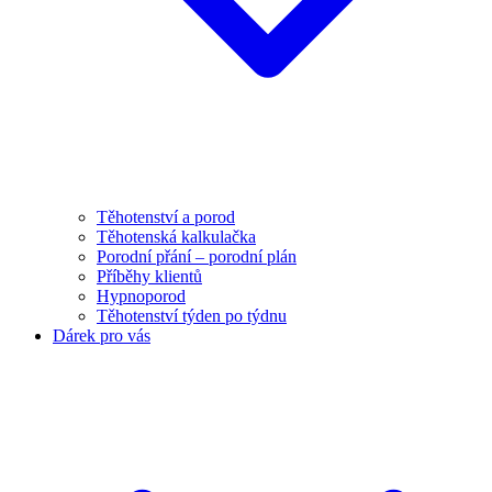
Těhotenství a porod
Těhotenská kalkulačka
Porodní přání – porodní plán
Příběhy klientů
Hypnoporod
Těhotenství týden po týdnu
Dárek pro vás