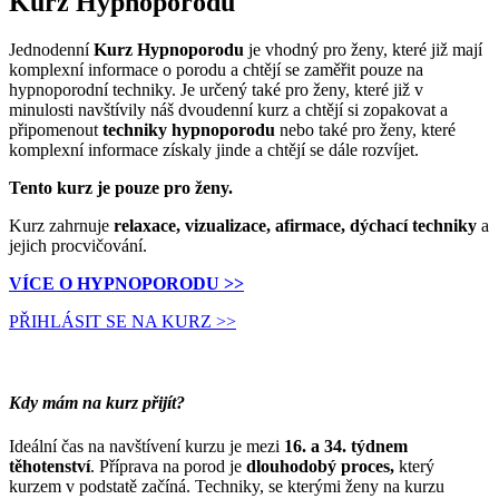
Kurz Hypnoporodu
Jednodenní
Kurz Hypnoporodu
je vhodný pro ženy, které již mají
komplexní informace o porodu
a chtějí se zaměřit pouze na
hypnoporodní techniky. Je určený také pro ženy,
které již v
minulosti navštívily náš dvoudenní kurz a chtějí si zopakovat a
připomenout
techniky hypnoporodu
nebo také pro ženy, které
komplexní informace získaly jinde a chtějí se dále rozvíjet.
Tento kurz je pouze pro ženy.
Kurz zahrnuje
relaxace, vizualizace, afirmace, dýchací techniky
a
jejich procvičování.
VÍCE O HYPNOPORODU >>
PŘIHLÁSIT SE NA KURZ >>
Kdy mám na kurz přijít?
Ideální čas na navštívení kurzu je mezi
16. a 34. týdnem
těhotenství
. Příprava na porod je
dlouhodobý proces,
který
kurzem v podstatě začíná. Techniky, se kterými ženy na kurzu