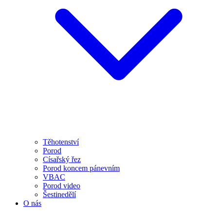
Těhotenství
Porod
Císařský řez
Porod koncem pánevním
VBAC
Porod video
Šestinedělí
O nás