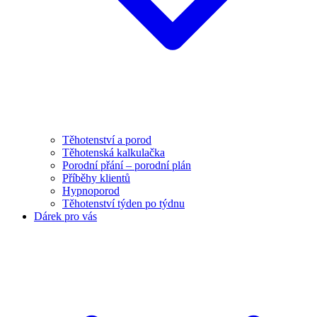
Těhotenství a porod
Těhotenská kalkulačka
Porodní přání – porodní plán
Příběhy klientů
Hypnoporod
Těhotenství týden po týdnu
Dárek pro vás