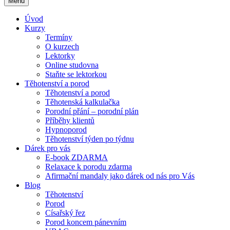
Menu
Úvod
Kurzy
Termíny
O kurzech
Lektorky
Online studovna
Staňte se lektorkou
Těhotenství a porod
Těhotenství a porod
Těhotenská kalkulačka
Porodní přání – porodní plán
Příběhy klientů
Hypnoporod
Těhotenství týden po týdnu
Dárek pro vás
E-book ZDARMA
Relaxace k porodu zdarma
Afirmační mandaly jako dárek od nás pro Vás
Blog
Těhotenství
Porod
Císařský řez
Porod koncem pánevním