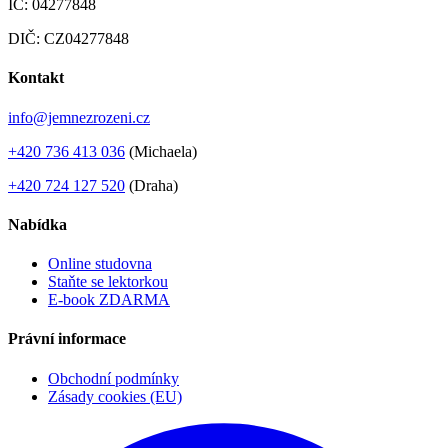
IČ: 04277848
DIČ: CZ04277848
Kontakt
info@jemnezrozeni.cz
+420 736 413 036
(Michaela)
+420 724 127 520
(Draha)
Nabídka
Online studovna
Staňte se lektorkou
E-book ZDARMA
Právní informace
Obchodní podmínky
Zásady cookies (EU)