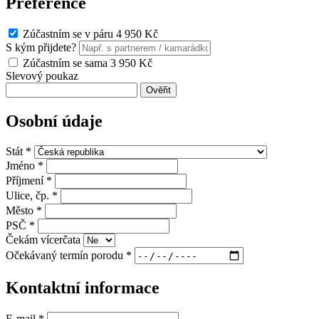
Preference
Zúčastním se v páru
4 950 Kč
S kým přijdete?
Zúčastním se sama
3 950 Kč
Slevový poukaz
Ověřit
Osobní údaje
Stát *
Jméno *
Příjmení *
Ulice, čp. *
Město *
PSČ *
Čekám vícerčata
Očekávaný termín porodu *
Kontaktní informace
E-mail *