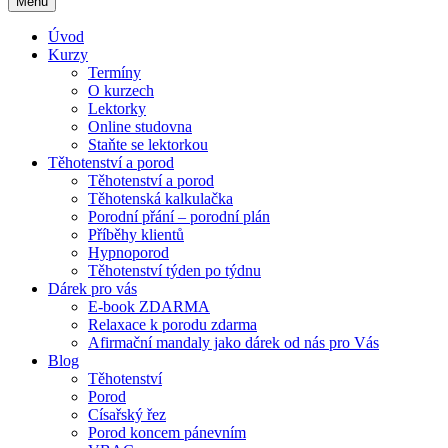
Menu
Úvod
Kurzy
Termíny
O kurzech
Lektorky
Online studovna
Staňte se lektorkou
Těhotenství a porod
Těhotenství a porod
Těhotenská kalkulačka
Porodní přání – porodní plán
Příběhy klientů
Hypnoporod
Těhotenství týden po týdnu
Dárek pro vás
E-book ZDARMA
Relaxace k porodu zdarma
Afirmační mandaly jako dárek od nás pro Vás
Blog
Těhotenství
Porod
Císařský řez
Porod koncem pánevním