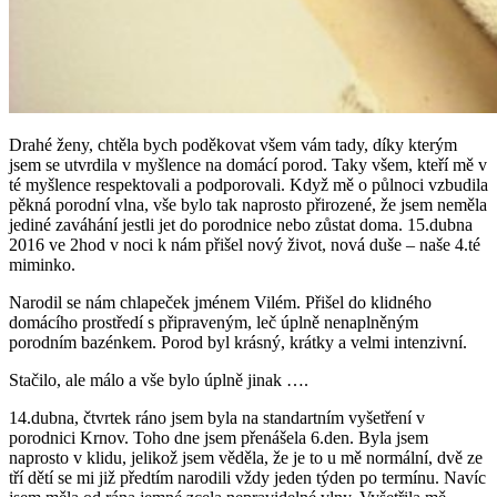
Drahé ženy, chtěla bych poděkovat všem vám tady, díky kterým
jsem se utvrdila v myšlence na domácí porod. Taky všem, kteří mě v
té myšlence respektovali a podporovali. Když mě o půlnoci vzbudila
pěkná porodní vlna, vše bylo tak naprosto přirozené, že jsem neměla
jediné zaváhání jestli jet do porodnice nebo zůstat doma. 15.dubna
2016 ve 2hod v noci k nám přišel nový život, nová duše – naše 4.té
miminko.
Narodil se nám chlapeček jménem Vilém. Přišel do klidného
domácího prostředí s připraveným, leč úplně nenaplněným
porodním bazénkem. Porod byl krásný, krátky a velmi intenzivní.
Stačilo, ale málo a vše bylo úplně jinak ….
14.dubna, čtvrtek ráno jsem byla na standartním vyšetření v
porodnici Krnov. Toho dne jsem přenášela 6.den. Byla jsem
naprosto v klidu, jelikož jsem věděla, že je to u mě normální, dvě ze
tří dětí se mi již předtím narodili vždy jeden týden po termínu. Navíc