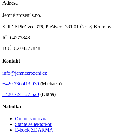
Adresa
Jemné zrození s.r.o.
Sídliště Plešivec 378, Plešivec 381 01 Český Krumlov
IČ: 04277848
DIČ: CZ04277848
Kontakt
info@jemnezrozeni.cz
+420 736 413 036
(Michaela)
+420 724 127 520
(Draha)
Nabídka
Online studovna
Staňte se lektorkou
E-book ZDARMA