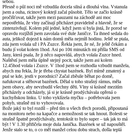
sebou.
Přesně o půl noci mě vzbudila docela silná a dlouhá vlna. Vstanula
jsem a ouha, ricinový koktejl začal působit. Tělo se začlo krásně
pročišťovat, takže jsem mezi pauzami na záchodě ani moc
nepostřehla, že vlny začínají přicházet pravidelně a hlavně, že se
zintenzivňují. Kolem půl jedné, když jsem si byla jistá, že porod se
opravdu rozjíždí jsem zavolala své dule Janičce. Ta ihned sedala do
auta, jelikož dojezd k nám domů měla nejmíň hodinu. Ještě se ptala,
zda jsem volala už i PA Zuzce. Řekla jsem, že né, že ještě čekám a
budu jí volat kolem 1hod. Asi po 10ti minutách mi přišla SMS od
Jany, která psala, že ji něco napovídá, abych volala Zuzce hned.
Naštěstí jsem měla úplně stejný pocit, takže jsem asi kolem
12.45hod volala i Zuzce. V 1hod jsem se rozhodla vzbudit manžela,
abych mu řekla, že je třeba chystat bazének. Byl mírně zmatený a
ptal se kde, jestli v porodnici? Začal zběsile běhat po domě,
nafukovat a stěhovat bazének. Dělal u toho strašný rámus, měla
jsem obavy, aby nevzbudil všechny děti. Vlny si krásně mezitím
přicházely a odcházely, já si je krásně prodýchávala opřená o
kuchyňskou linku. U toho vyklízela myčku – potřebovala jsem
pohyb, strašně mi to vyhovovala.
Bože jaký to byl rozdíl – před tím u všech třech porodů, připoutaná
na monitoru nebo na kapačce a nemožnosti se tak hnout. Bolesti se
strašně špatně prodýchávaly, tentokrát to bylo super – tak jak to má
být ! V 1.30 přifičela moje dula Janička. Bazének se už napouštěl.
Jenže stalo se to, o co měl manžel celou dobu strach, došla teplá