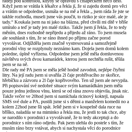
raději pod kontrolou, kdyby se opravdu s chlapečkem něco dělo.
Když jsem se vrátila k lékařce a řekla jí, že si zajedu domů pro věci
a vrátím se odpoledne, usmála se na mě a řekla „ jsem ráda že jste se
takhle rozhodla, museli jsme vás poučit, to riziko je sice malé, ale je
tady.“ Koukala jsem na ni jako na blázna, před chvíli mi dítě v břiše
umíralo a teď je tady jen malé riziko. Takže jsem jí řekla, že to tedy
měním, dnes rozhodně nepřijedu a přijedu až ráno. To jsem musela
ale souhlasit s tím, že se ráno ihned po příjmu začne porod
vyvolávat. Odjížděla jsem značně vystresovaná a samozřejmě
porodní vlny se rozplynuly neznámo kam. Dojela jsem domů kolem
poledne, úplně vyřízena. Odpoledne jsem ještě měla domluvenou
návštěvu svých dvou kamarádek, kterou jsem nechtěla rušit, těšila
jsem se na ně.
Dle rady mé PA jsem se měla ještě hodně zavodnit, nejlépe čtyřmi
litry. Na její radu jsem si uvařila 2l čaje prohřívacího ze skořice,
hřebíčku a zázvoru a 2l čaje kopřivového. Ten už jsem ale nevypila.
Při popisování své nedobré situace svým kamarádkám jsem měla
pouze jednu jedinou vlnu, která se od rána znovu objevila, jinak nic.
Takže večer ve 20hod jsem si namíchala ricinový koktejl, napsala
SMS své dule a PA, pustili jsme si s dětmi a manželem komedii no a
kolem 22hod jsme šli spát. Ještě jsem si v koupelně dala ruce na
bříško, naladila se na miminko a řekla mu, že jestli to tak chce, aby
se narodilo v porodnici a vyvolávaně, že to tedy akceptuji a do
porodnice s ním ráno odjedu. Pak jsem ulehla do postele s tím, že
musím ráno brzy vstávat, abych si nachystala věci do porodnice