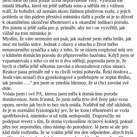
jsem měla od rána jemné zcela nepravidelné vlny. Vyšetřila mě
mladá lékařka, která mi ještě udělala sono a sdělila mi s vážnou
tváří, že bohužel, už nemám skoro žádnou plodovou vodu, z jejich
pohledu se tím pádem přestává miminku dařit a podle ní je to důvod
k okamžitému ukončení těhotenství a k okamžité indikaci porodu.
Pro jistotu si ještě zašla pro p. primáře, aby mi i on vysvětlil, jak
vážně na tom miminko je.
Myslím, že vám nemusím ani psát, jak stažené jsem měla hrdlo, jak
moc mi bušilo srdce. Jednak z obavy a strachu o život mého
nenarozeného synáčka a taky z toho, že se rázem rozplynul můj sen
o klidném domácím porodu do připraveného bazénku. Když jsem se
vzpamatovala z toho co mi to ti dva sdělují, poprosila jsem je, že
bych si chtěla ještě někomu zavolat a zkonzultovat celou situaci.
Reakce pana primáře mě v tu chvíli velmi pobavila. Řekl doslova „
Jestli vám nestačí dva gynekologové a potřebujete se zeptat třetího,
tak prosím ….“ jen jsem se zmohla hlesnou, že si chci zavolat své
dule.
Volala jsem i své PA, kterou jsem měla k domácímu porodu
domluvenou. Jsem šťastná, že jsem měla tyto dvě ženy jako svou
oporu, nevím jak bych to bez nich ustála. Naštěstí mě obě uklidnili,
že je to normální fyziologický jev, že ke konci těhotenství se voda
spotřebovává, miminko si už tolik nedopouští. Doporučily mi
podepsat reverz s tím, že doma vyzkoušíme ricinový koktejl, pokud
přes noc neporodím, ráno nástup do porodnice. Já jsem se ale pro
klid duše rozhodla, že se vrátím ještě ten den odpoledne, abych byla