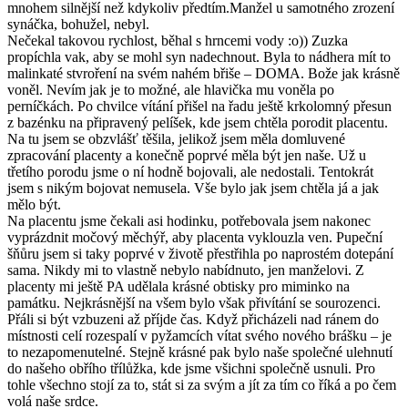
mnohem silnější než kdykoliv předtím.Manžel u samotného zrození
synáčka, bohužel, nebyl.
Nečekal takovou rychlost, běhal s hrncemi vody :o)) Zuzka
propíchla vak, aby se mohl syn nadechnout. Byla to nádhera mít to
malinkaté stvroření na svém nahém břiše – DOMA. Bože jak krásně
voněl. Nevím jak je to možné, ale hlavička mu voněla po
perníčkách. Po chvilce vítání přišel na řadu ještě krkolomný přesun
z bazénku na připravený pelíšek, kde jsem chtěla porodit placentu.
Na tu jsem se obzvlášť těšila, jelikož jsem měla domluvené
zpracování placenty a konečně poprvé měla být jen naše. Už u
třetího porodu jsme o ní hodně bojovali, ale nedostali. Tentokrát
jsem s nikým bojovat nemusela. Vše bylo jak jsem chtěla já a jak
mělo být.
Na placentu jsme čekali asi hodinku, potřebovala jsem nakonec
vyprázdnit močový měchýř, aby placenta vyklouzla ven. Pupeční
šňůru jsem si taky poprvé v životě přestřihla po naprostém dotepání
sama. Nikdy mi to vlastně nebylo nabídnuto, jen manželovi. Z
placenty mi ještě PA udělala krásné obtisky pro miminko na
památku. Nejkrásnější na všem bylo však přivítání se sourozenci.
Přáli si být vzbuzeni až příjde čas. Když přicházeli nad ránem do
místnosti celí rozespalí v pyžamcích vítat svého nového brášku – je
to nezapomenutelné. Stejně krásné pak bylo naše společné ulehnutí
do našeho obřího třílůžka, kde jsme všichni společně usnuli. Pro
tohle všechno stojí za to, stát si za svým a jít za tím co říká a po čem
volá naše srdce.