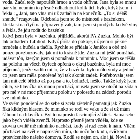
voda. Začal tedy napouštět hrnce a vodu ohřívat. Jana byla se mnou
pár vln, neumím to přesně odhadnout kolik jich bylo, když jsem jí
řekla : „ Jani, tato vlna mi už zatlačila na konečník. „To si děláš
srandu“ reagovala. Odebrala jsem se do místnosti s bazénkem,
klekla si na čtyři na připravený vak, tam jsem si prodýchala dvě vlny
a řekla, že jdu rodit do bazénku.
Když jsem byla v bazénku, přijížděla akorát PA Zuzka. Mohlo být
tak odhadem 1.45hod. Když přišla do pokoje, už jsem si pěkně
mručela a hučela a tlačila. Rychle se přidala k Janičce a obě mě
pouze povzbuzovaly, jak mi to krásně jde. Zuzka mi ještě pomáhala
udávat tón, kterým jsem si pomáhala k miminku. Moc jsem se těšila
na polohu na všech čtyřech opřená o okraj bazénku, byla mi moc
příjemná, jenže vadilo mi to, že v bazénku bylo málo vody a jediné
co jsem tam měla ponořené byl tak akorát zadek. Potřebovala jsem
tam mít celé břicho až po prsa a to, bohužel, nešlo. Takže když jsem
cítila, že hlavička už mnou prochází, musela jsem se otočit na záda a
pro mě v né moc příjemnou polohu v polosedu na zádech porodit
své miminko.
Ve svém ponoření se do sebe si zcela zřetelně pamatuji jak Zuzka
říká klidným hlasem, že miminko se rodí ve vaku a že si už mám
šáhnout na hlavičku. Byl to naprosto fascinující zážitek. Sama sebe
jako bych viděla zvenčí. Naprosto přesně jsem věděla, kde se
zrovna uvnitř mě miminko nachází, kudy si razí cestu k nám. Vilém
přicházel na svět v naprostém míru, do nočního klidu, svíčkami
prosvíceného našeho domova. Rodil se nejen on, ale i já. Nová a