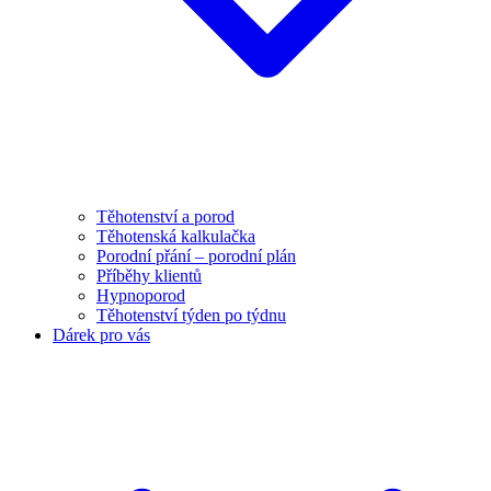
Těhotenství a porod
Těhotenská kalkulačka
Porodní přání – porodní plán
Příběhy klientů
Hypnoporod
Těhotenství týden po týdnu
Dárek pro vás