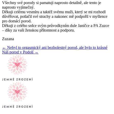
Všechny své porody si pamatuji naprosto detailně, ale tento je
naprosto vyjímečný.
Děkuji celému vesmíru a taktéž svému muži, který se mi rozhodl
důvěřovat, potlačil své strachy a nakonec mě podpořil v myšlence
pro domácí porod.
Děkuji z celého srdce svým průvodkyním dule Janičce a PA Zuzce
– díky za vaši ženskou přítomnost a podporu.
Zuzana
← Nebyl to orgasmický ani bezbolestný porod, ale bylo to krásné
Náš porod v Podolí →