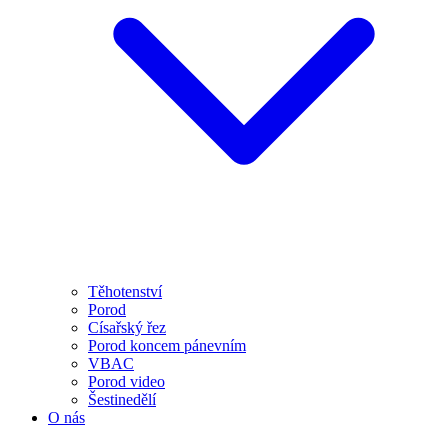
Těhotenství
Porod
Císařský řez
Porod koncem pánevním
VBAC
Porod video
Šestinedělí
O nás