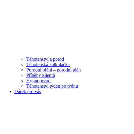
Těhotenství a porod
Těhotenská kalkulačka
Porodní přání – porodní plán
Příběhy klientů
Hypnoporod
Těhotenství týden po týdnu
Dárek pro vás