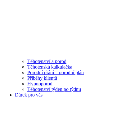
Těhotenství a porod
Těhotenská kalkulačka
Porodní přání – porodní plán
Příběhy klientů
Hypnoporod
Těhotenství týden po týdnu
Dárek pro vás