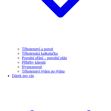
Těhotenství a porod
Těhotenská kalkulačka
Porodní přání – porodní plán
Příběhy klientů
Hypnoporod
Těhotenství týden po týdnu
Dárek pro vás