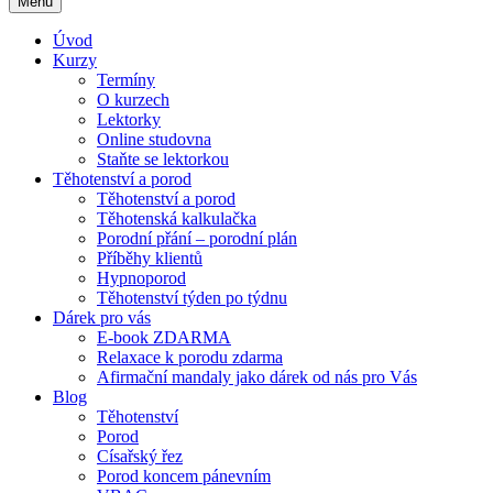
Menu
Úvod
Kurzy
Termíny
O kurzech
Lektorky
Online studovna
Staňte se lektorkou
Těhotenství a porod
Těhotenství a porod
Těhotenská kalkulačka
Porodní přání – porodní plán
Příběhy klientů
Hypnoporod
Těhotenství týden po týdnu
Dárek pro vás
E-book ZDARMA
Relaxace k porodu zdarma
Afirmační mandaly jako dárek od nás pro Vás
Blog
Těhotenství
Porod
Císařský řez
Porod koncem pánevním