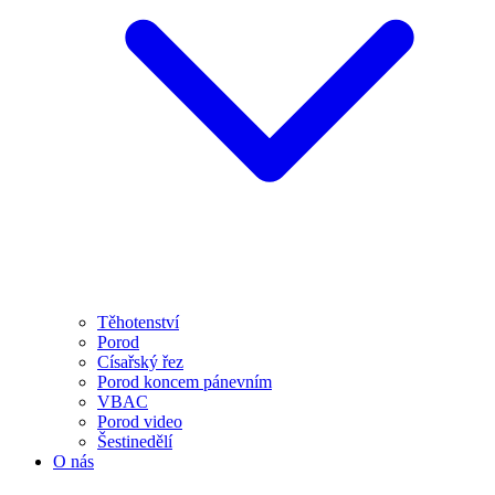
Těhotenství
Porod
Císařský řez
Porod koncem pánevním
VBAC
Porod video
Šestinedělí
O nás