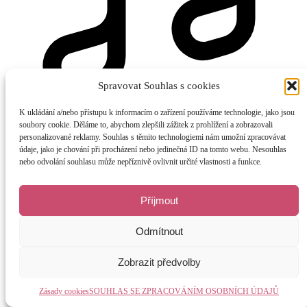
Spravovat Souhlas s cookies
K ukládání a/nebo přístupu k informacím o zařízení používáme technologie, jako jsou
Relaxaxe / MP3
Vybrat
soubory cookie. Děláme to, abychom zlepšili zážitek z prohlížení a zobrazovali
personalizované reklamy. Souhlas s těmito technologiemi nám umožní zpracovávat
údaje, jako je chování při procházení nebo jedinečná ID na tomto webu. Nesouhlas
nebo odvolání souhlasu může nepříznivě ovlivnit určité vlastnosti a funkce.
Příjmout
Odmítnout
Zobrazit předvolby
Zásady cookies
SOUHLAS SE ZPRACOVÁNÍM OSOBNÍCH ÚDAJŮ