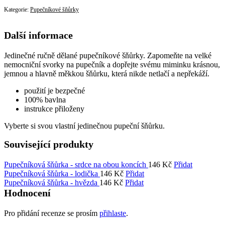
-
Kategorie:
Pupečníkové šňůrky
slon
množství
Další informace
Jedinečné ručně dělané pupečníkové šňůrky. Zapomeňte na velké
nemocniční svorky na pupečník a dopřejte svému miminku krásnou,
jemnou a hlavně měkkou šňůrku, která nikde netlačí a nepřekáží.
použití je bezpečné
100% bavlna
instrukce přiloženy
Vyberte si svou vlastní jedinečnou pupeční šňůrku.
Související produkty
Pupečníková šňůrka - srdce na obou koncích
146
Kč
Přidat
Pupečníková šňůrka - lodička
146
Kč
Přidat
Pupečníková šňůrka - hvězda
146
Kč
Přidat
Hodnocení
Pro přidání recenze se prosím
přihlaste
.