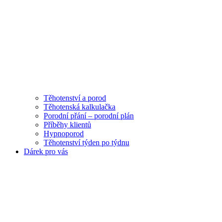
Těhotenství a porod
Těhotenská kalkulačka
Porodní přání – porodní plán
Příběhy klientů
Hypnoporod
Těhotenství týden po týdnu
Dárek pro vás