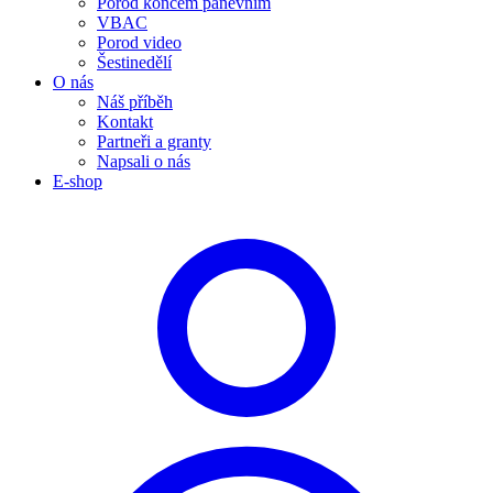
Porod koncem pánevním
VBAC
Porod video
Šestinedělí
O nás
Náš příběh
Kontakt
Partneři a granty
Napsali o nás
E-shop