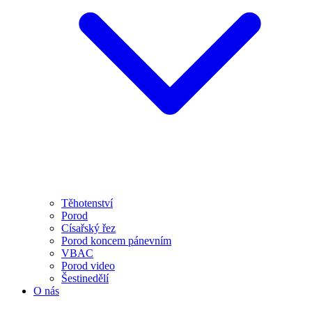
Těhotenství
Porod
Císařský řez
Porod koncem pánevním
VBAC
Porod video
Šestinedělí
O nás