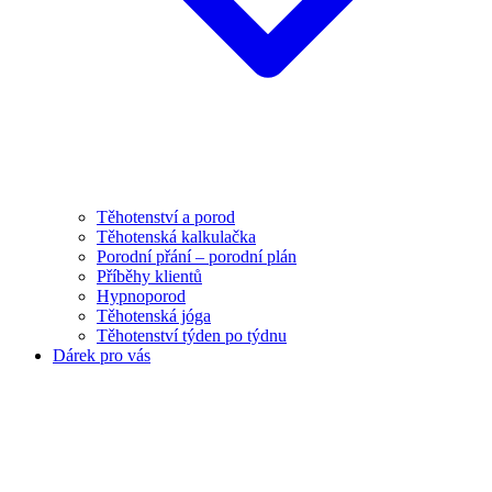
Těhotenství a porod
Těhotenská kalkulačka
Porodní přání – porodní plán
Příběhy klientů
Hypnoporod
Těhotenská jóga
Těhotenství týden po týdnu
Dárek pro vás