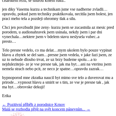
cisarskem rezu, se snurou kolem ruku..
jen diky Vasemu kurzu a technikam jsme vse nadherne zvladli…
opravdu, pokud jsem techniky praktikovala, necitila jsem bolest, jen
praci meho tela a pozdeji ohromny tlak a silu.
Chci jen povzbudit jine zeny- kurzu jsem se zucastnila az mesic pred
porodem, u audionahravek jsem usinala, nekdy jsem i par dni
vynechala…nektere jsem v bdelem stavu neslysela vubec..a
presto…
Telo presne vedelo, co ma delat…mym ukolem bylo pouze vypinat
hlavu a zbytek se del sam…presne jsem vedela, v jake fazi jsem, ze
uz to nebude dlouho trvat, ze uz brzy budeme spolu…a to
nejdulezitejsi- ze je vse presne tak, jak ma byt…ani na vterinu jsem
nemela strach nebo pcit, ze neco je spatne…opravdu zazrak…
hypnoporod mne zkratka naucil byt mimo sve telo a duverovat mu a
prirode…vypnout hlavu a smirit se s tim, ze vse je presne tak , jak
ma byt…obrovske dekuji!
Erika
← Pozitivní příběh z porodnice Krnov
Malá se rozhodla přijít na svět koncem pánevním... →