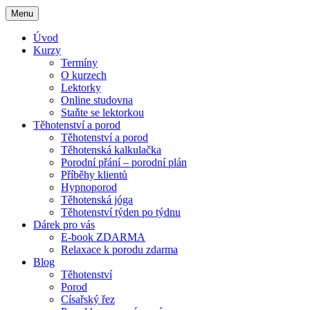
Menu
Úvod
Kurzy
Termíny
O kurzech
Lektorky
Online studovna
Staňte se lektorkou
Těhotenství a porod
Těhotenství a porod
Těhotenská kalkulačka
Porodní přání – porodní plán
Příběhy klientů
Hypnoporod
Těhotenská jóga
Těhotenství týden po týdnu
Dárek pro vás
E-book ZDARMA
Relaxace k porodu zdarma
Blog
Těhotenství
Porod
Císařský řez