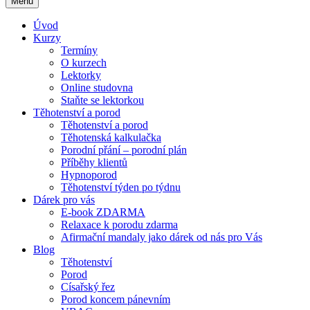
Menu
Úvod
Kurzy
Termíny
O kurzech
Lektorky
Online studovna
Staňte se lektorkou
Těhotenství a porod
Těhotenství a porod
Těhotenská kalkulačka
Porodní přání – porodní plán
Příběhy klientů
Hypnoporod
Těhotenství týden po týdnu
Dárek pro vás
E-book ZDARMA
Relaxace k porodu zdarma
Afirmační mandaly jako dárek od nás pro Vás
Blog
Těhotenství
Porod
Císařský řez
Porod koncem pánevním