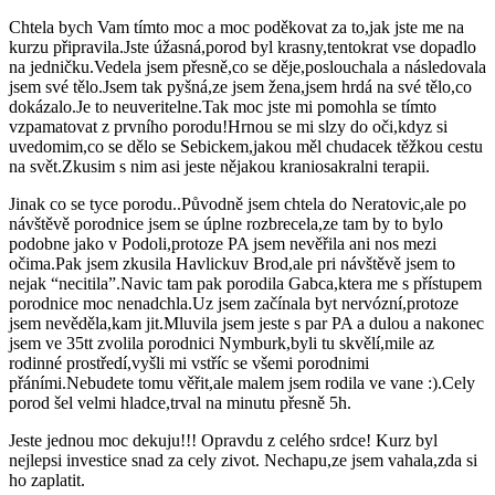
Chtela bych Vam tímto moc a moc poděkovat za to,jak jste me na
kurzu připravila.Jste úžasná,porod byl krasny,tentokrat vse dopadlo
na jedničku.Vedela jsem přesně,co se děje,poslouchala a následovala
jsem své tělo.Jsem tak pyšná,ze jsem žena,jsem hrdá na své tělo,co
dokázalo.Je to neuveritelne.Tak moc jste mi pomohla se tímto
vzpamatovat z prvního porodu!Hrnou se mi slzy do oči,kdyz si
uvedomim,co se dělo se Sebickem,jakou měl chudacek těžkou cestu
na svět.Zkusim s nim asi jeste nějakou kraniosakralni terapii.
Jinak co se tyce porodu..Původně jsem chtela do Neratovic,ale po
návštěvě porodnice jsem se úplne rozbrecela,ze tam by to bylo
podobne jako v Podoli,protoze PA jsem nevěřila ani nos mezi
očima.Pak jsem zkusila Havlickuv Brod,ale pri návštěvě jsem to
nejak “necitila”.Navic tam pak porodila Gabca,ktera me s přístupem
porodnice moc nenadchla.Uz jsem začínala byt nervózní,protoze
jsem nevěděla,kam jit.Mluvila jsem jeste s par PA a dulou a nakonec
jsem ve 35tt zvolila porodnici Nymburk,byli tu skvělí,mile az
rodinné prostředí,vyšli mi vstříc se všemi porodnimi
přáními.Nebudete tomu věřit,ale malem jsem rodila ve vane :).Cely
porod šel velmi hladce,trval na minutu přesně 5h.
Jeste jednou moc dekuju!!! Opravdu z celého srdce! Kurz byl
nejlepsi investice snad za cely zivot. Nechapu,ze jsem vahala,zda si
ho zaplatit.