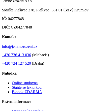
Jemné zrození s.r.o.
Sídliště Plešivec 378, Plešivec 381 01 Český Krumlov
IČ: 04277848
DIČ: CZ04277848
Kontakt
info@jemnezrozeni.cz
+420 736 413 036
(Michaela)
+420 724 127 520
(Draha)
Nabídka
Online studovna
Staňte se lektorkou
E-book ZDARMA
Právní informace