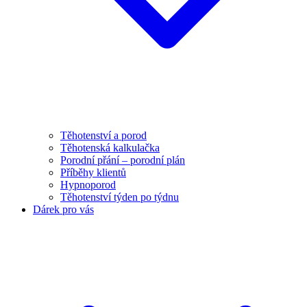
Těhotenství a porod
Těhotenská kalkulačka
Porodní přání – porodní plán
Příběhy klientů
Hypnoporod
Těhotenství týden po týdnu
Dárek pro vás