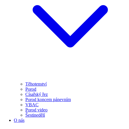
Těhotenství
Porod
Císařský řez
Porod koncem pánevním
VBAC
Porod video
Šestinedělí
O nás