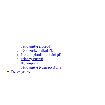
Těhotenství a porod
Těhotenská kalkulačka
Porodní přání – porodní plán
Příběhy klientů
Hypnoporod
Těhotenství týden po týdnu
Dárek pro vás