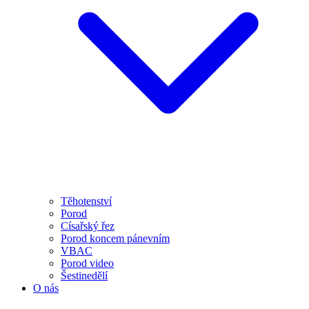
Těhotenství
Porod
Císařský řez
Porod koncem pánevním
VBAC
Porod video
Šestinedělí
O nás