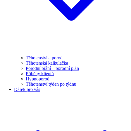
Těhotenství a porod
Těhotenská kalkulačka
Porodní přání – porodní plán
Příběhy klientů
Hypnoporod
Těhotenství týden po týdnu
Dárek pro vás