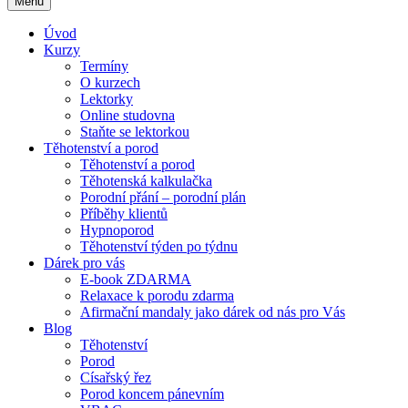
Menu
Úvod
Kurzy
Termíny
O kurzech
Lektorky
Online studovna
Staňte se lektorkou
Těhotenství a porod
Těhotenství a porod
Těhotenská kalkulačka
Porodní přání – porodní plán
Příběhy klientů
Hypnoporod
Těhotenství týden po týdnu
Dárek pro vás
E-book ZDARMA
Relaxace k porodu zdarma
Afirmační mandaly jako dárek od nás pro Vás
Blog
Těhotenství
Porod
Císařský řez
Porod koncem pánevním