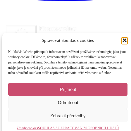
Spravovat Souhlas s cookies
K ukládání a/nebo přístupu k informacím o zařízení používáme technologie, jako jsou
soubory cookie. Děláme to, abychom zlepšili zážitek z prohlížení a zobrazovali
personalizované reklamy. Souhlas s těmito technologiemi nám umožní zpracovávat
údaje, jako je chování při procházení nebo jedinečná ID na tomto webu. Nesouhlas
nebo odvolání souhlasu může nepříznivě ovlivnit určité vlastnosti a funkce.
Příjmout
Odmítnout
Zobrazit předvolby
Jemné zrození, s.r.o. © 2026
Zásady cookies
SOUHLAS SE ZPRACOVÁNÍM OSOBNÍCH ÚDAJŮ