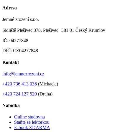
Adresa
Jemné zrození s.r.o.
Sídliště Plešivec 378, Plešivec 381 01 Český Krumlov
IČ: 04277848
DIČ: CZ04277848
Kontakt
info@jemnezrozeni.cz
+420 736 413 036
(Michaela)
+420 724 127 520
(Draha)
Nabídka
Online studovna
Staňte se lektorkou
E-book ZDARMA