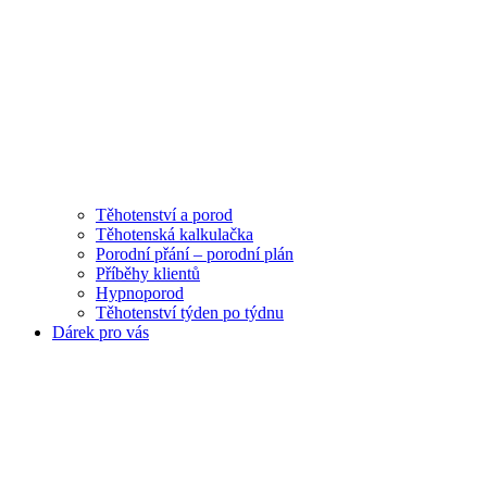
Těhotenství a porod
Těhotenská kalkulačka
Porodní přání – porodní plán
Příběhy klientů
Hypnoporod
Těhotenství týden po týdnu
Dárek pro vás