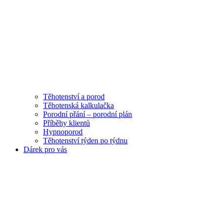
Těhotenství a porod
Těhotenská kalkulačka
Porodní přání – porodní plán
Příběhy klientů
Hypnoporod
Těhotenství týden po týdnu
Dárek pro vás