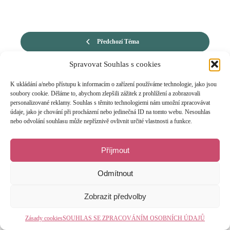
Předchozí Téma
Spravovat Souhlas s cookies
K ukládání a/nebo přístupu k informacím o zařízení používáme technologie, jako jsou
soubory cookie. Děláme to, abychom zlepšili zážitek z prohlížení a zobrazovali
personalizované reklamy. Souhlas s těmito technologiemi nám umožní zpracovávat
údaje, jako je chování při procházení nebo jedinečná ID na tomto webu. Nesouhlas
nebo odvolání souhlasu může nepříznivě ovlivnit určité vlastnosti a funkce.
Příjmout
Odmítnout
Zobrazit předvolby
Zásady cookies
SOUHLAS SE ZPRACOVÁNÍM OSOBNÍCH ÚDAJŮ