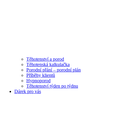
Těhotenství a porod
Těhotenská kalkulačka
Porodní přání – porodní plán
Příběhy klientů
Hypnoporod
Těhotenství týden po týdnu
Dárek pro vás