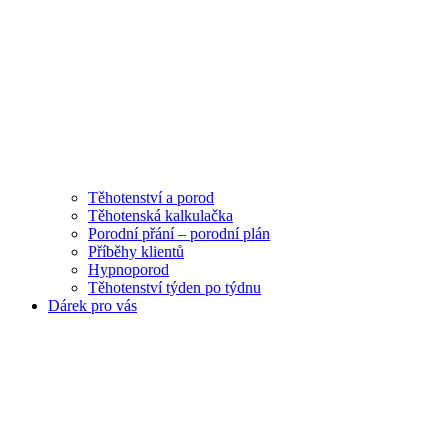
Těhotenství a porod
Těhotenská kalkulačka
Porodní přání – porodní plán
Příběhy klientů
Hypnoporod
Těhotenství týden po týdnu
Dárek pro vás