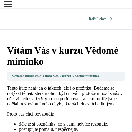
Další Lekce
Vítám Vás v kurzu Vědomé
miminko
Vědomé miminko
Vítám Vás v kurzu Vědomé miminko
Tento kurz není jen o faktech, ale i o prožitku. Budeme se
dotýkat témat, která mohou být citlivá – protože mnozí z nás v
dětství nedostali vždy to, co potřebovali, a jako rodiče jsme
udělali rozhodnutí nebo chyby, kterých dnes třeba litujeme.
Proto vás chci povzbudit:
dělejte si poznámky, co s vámi nejvíce rezonuje,
postupujte pomalu, nespěchejte,